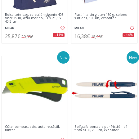
Bolso tote bag, colección gigante 403
Plastilina sin gluten 150 g, colores
since 1918, azul marino, 51 x 21,5 x
surtidos, 10 uds, expositor
40,5 cm
MILAN
MILAN
25,87€
16,38€
- 14%
- 14%
29,93€
18,96€
New
New
Cúter compact acid, auto retráctil,
Bolígrafo borrable por fricción p1
blister
tinta azul, 25 uds, expositor