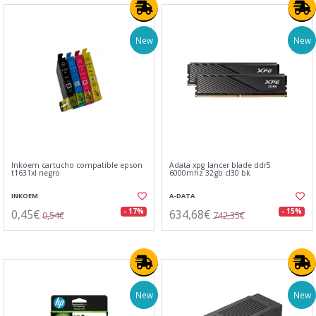
New
New
Inkoem cartucho compatible epson
Adata xpg lancer blade ddr5
t1631xl negro
6000mhz 32gb cl30 bk
INKOEM
A-DATA
0,45€
634,68€
- 17%
- 15%
0,54€
742,35€
New
New