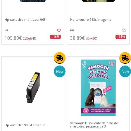
Hp cartucho multipack 963
Hp cartucho 963xl magenta
HP
HP
105,80€
38,89€
- 16%
- 15%
125,64€
45,49€
New
New
Vamoosh Disolvente de pelo de
Hp cartucho 903xl amarillo
mascotas, paquete de 3