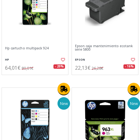
Epson caja mantenimiento ecotank
Hp cartucho multipack 924
serie 5800
HP
EPSON
64,01€
22,13€
- 20%
- 16%
80,01€
26,28€
New
New