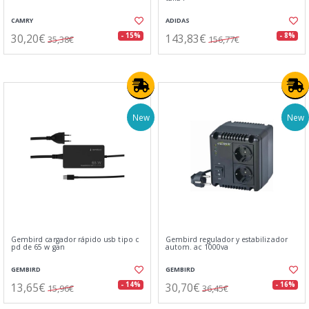
CAMRY
ADIDAS
30,20€
143,83€
- 15%
- 8%
35,38€
156,77€
New
New
Gembird cargador rápido usb tipo c
Gembird regulador y estabilizador
pd de 65 w gan
autom. ac 1000va
GEMBIRD
GEMBIRD
13,65€
30,70€
- 14%
- 16%
15,96€
36,45€