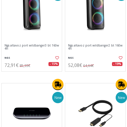
Ngs altavoz port wildbanger3 bt 160w
Ngs altavoz port wildbanger2 bt 160w
4h
4h
NGS
NGS
72,91€
52,08€
- 15%
- 19%
85,93€
64,64€
New
New