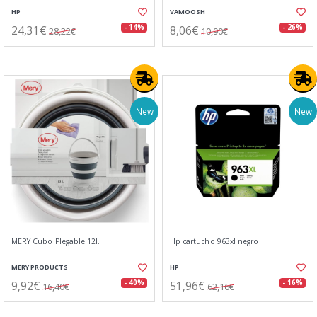
HP
VAMOOSH
24,31€
8,06€
- 14%
- 26%
28,22€
10,90€
New
New
MERY Cubo Plegable 12l.
Hp cartucho 963xl negro
MERY PRODUCTS
HP
9,92€
51,96€
- 40%
- 16%
16,40€
62,16€