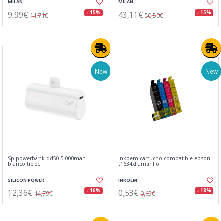
MILAN
MILAN
9,99€
43,11€
- 15%
- 15%
11,71€
50,50€
New
New
Sp powerbank qd50 5.000mah
Inkoem cartucho compatible epson
blanco tipoc
t1634xl amarillo
SILICON POWER
INKOEM
12,36€
0,53€
- 16%
- 18%
14,79€
0,65€