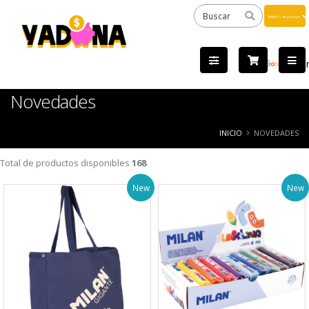
Powered
by
Tra
Novedades
INICIO
NOVEDADES
Total de productos disponibles
168
New
New