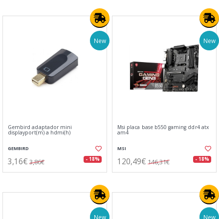
New
New
Gembird adaptador mini
Msi placa base b550 gaming ddr4 atx
displayport(m) a hdmi(h)
am4
GEMBIRD
MSI
3,16€
120,49€
- 18%
- 18%
3,86€
146,31€
New
New