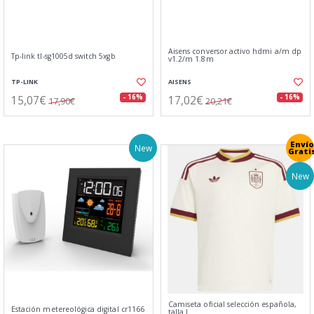
Aisens conversor activo hdmi a/m dp
Tp-link tl-sg1005d switch 5xgb
v1.2/m 1.8m
TP-LINK
AISENS
15,07€
17,02€
- 16%
- 16%
17,90€
20,21€
Envío
New
Grati
New
Camiseta oficial selección española,
Estación metereológica digital cr1166
talla l