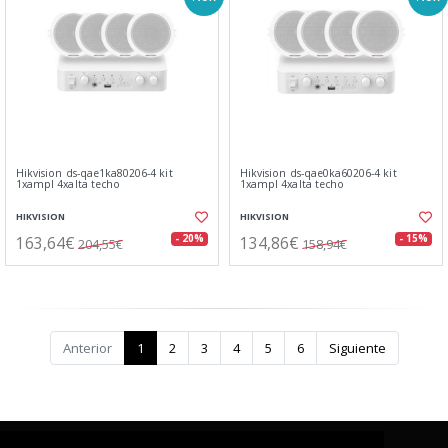
Hikvision ds-qae1ka80206-4 kit
Hikvision ds-qae0ka60206-4 kit
1xampl 4xalta techo
1xampl 4xalta techo
HIKVISION
HIKVISION
163,64€
134,86€
- 20%
- 15%
204,55€
158,94€
Anterior
1
2
3
4
5
6
Siguiente