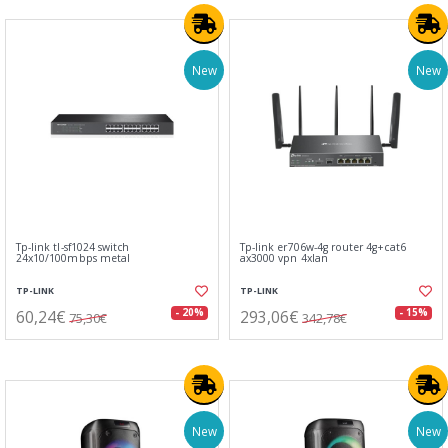
New
New
Tp-link tl-sf1024 switch
Tp-link er706w-4g router 4g+cat6
24x10/100mbps metal
ax3000 vpn 4xlan
TP-LINK
TP-LINK
60,24€
293,06€
- 20%
- 15%
75,30€
342,78€
New
New