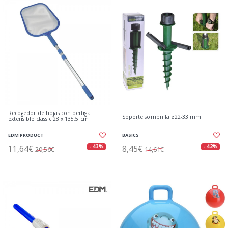
Recogedor de hojas con pertiga
Soporte sombrilla ø22-33 mm
extensible classic 28 x 135,5 cm
EDM PRODUCT
BASICS
11,64€
8,45€
- 43%
- 42%
20,56€
14,61€