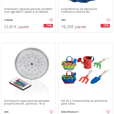
Invernador especial piscinas poliéster
Limpiafondos de aspiración
liner, garrafa 5 l (pack 4 unidades)
hidráulicos silence vac
TAMAR
GRE
33,81€
78,20€
- 74%
- 72%
129,62€
278,16€
Iluminación para piscinas elevadas
Set de 5 herramientas de jardinería
proyectores led. potencia: 18 w
para niños
GRE
EDM PRODUCT