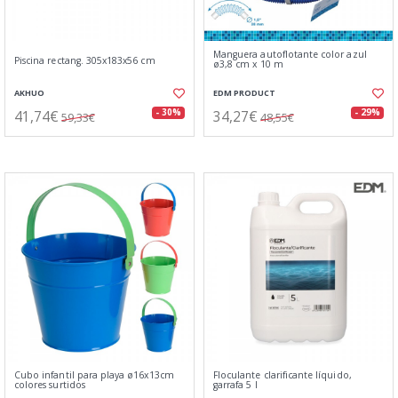
Manguera autoflotante color azul
Piscina rectang. 305x183x56 cm
ø3,8 cm x 10 m
AKHUO
EDM PRODUCT
41,74€
34,27€
- 30%
- 29%
59,33€
48,55€
Cubo infantil para playa ø16x13cm
Floculante clarificante líquido,
colores surtidos
garrafa 5 l