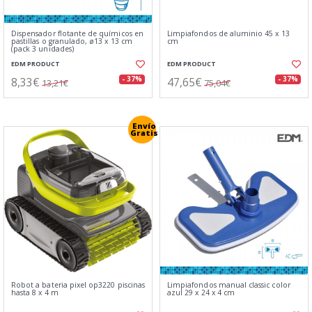
Dispensador flotante de químicos en
Limpiafondos de aluminio 45 x 13
pastillas o granulado, ø13 x 13 cm
cm
(pack 3 unidades)
EDM PRODUCT
EDM PRODUCT
8,33€
47,65€
- 37%
- 37%
13,21€
75,04€
Envío
Gratis
Robot a bateria pixel op3220 piscinas
Limpiafondos manual classic color
hasta 8 x 4 m
azul 29 x 24 x 4 cm