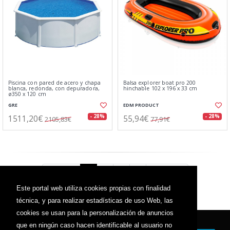
Piscina con pared de acero y chapa
Balsa explorer boat pro 200
blanca, redonda, con depuradora,
hinchable 102 x 196 x 33 cm
ø350 x 120 cm
GRE
EDM PRODUCT
1511,20€
55,94€
- 28%
- 28%
2105,83€
77,91€
Anterior
1
2
3
4
Siguiente
Este portal web utiliza cookies propias con finalidad
técnica, y para realizar estadísticas de uso Web, las
cookies se usan para la personalización de anuncios
que en ningún caso hacen identificable al usuario no