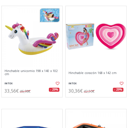
Hinchable unicornio 198 x 140 x 102
Hinchable corazón 168 x 142 cm
cm
INTEX
INTEX
33,56€
30,36€
- 29%
- 29%
46,98€
42,50€