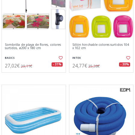
Sombrilla de playa de flores, colores
Sillón hinchable colores surtidos 104
surtidos, ø200 x 180 cm
x 102 cm
BASICS
INTEX
27,02€
24,77€
- 31%
- 30%
39,11€
35,38€