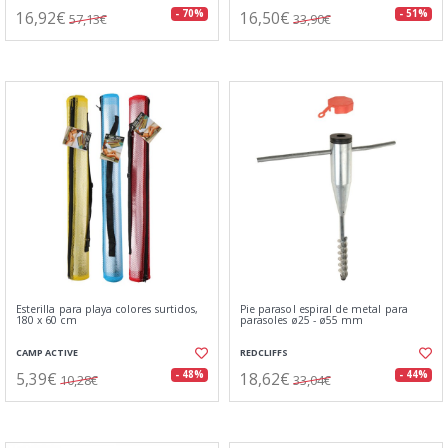
16,92€
16,50€
- 70%
- 51%
57,13€
33,90€
Esterilla para playa colores surtidos,
Pie parasol espiral de metal para
180 x 60 cm
parasoles ø25 - ø55 mm
CAMP ACTIVE
REDCLIFFS
5,39€
18,62€
- 48%
- 44%
10,28€
33,04€