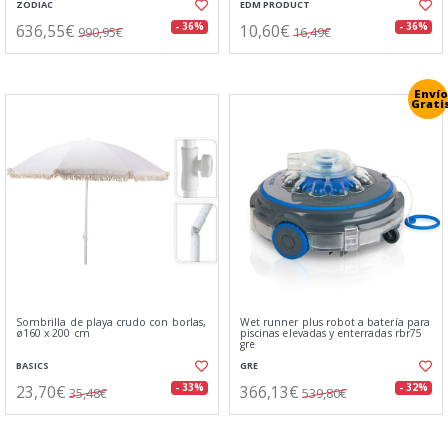
ZODIAC
EDM PRODUCT
636,55€
10,60€
- 36%
- 36%
990,95€
16,49€
Envío
Grati
Sombrilla de playa crudo con borlas,
Wet runner plus robot a batería para
ø160 x 200 cm
piscinas elevadas y enterradas rbr75
gre
BASICS
GRE
23,70€
366,13€
- 33%
- 32%
35,48€
539,80€