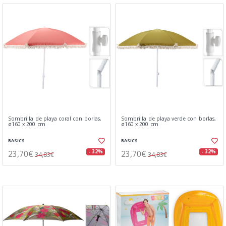
Sombrilla de playa coral con borlas,
Sombrilla de playa verde con borlas,
ø160 x 200 cm
ø160 x 200 cm
BASICS
BASICS
23,70€
23,70€
- 32%
- 32%
34,83€
34,83€