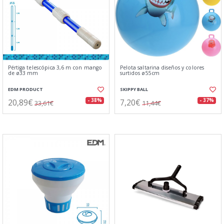
Pértiga telescópica 3,6 m con mango
Pelota saltarina diseños y colores
de ø33 mm
surtidos ø55cm
EDM PRODUCT
SKIPPY BALL
20,89€
7,20€
- 38%
- 37%
33,61€
11,44€