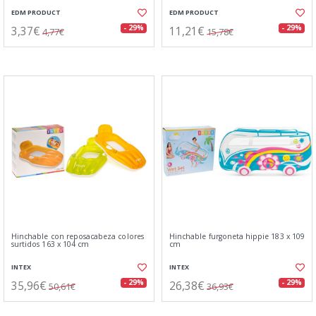
EDM PRODUCT
EDM PRODUCT
3,37€
11,21€
- 29%
- 29%
4,77€
15,78€
Hinchable con reposacabeza colores
Hinchable furgoneta hippie 183 x 109
surtidos 163 x 104 cm
cm
INTEX
INTEX
35,96€
26,38€
- 29%
- 29%
50,61€
36,93€