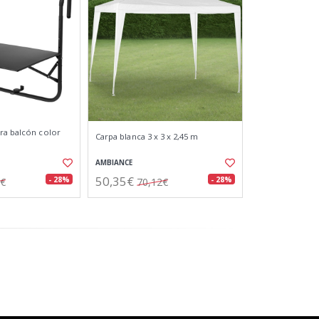
ra balcón color
Carpa blanca 3 x 3 x 2,45 m
AMBIANCE
50,35€
- 28%
- 28%
8€
70,12€