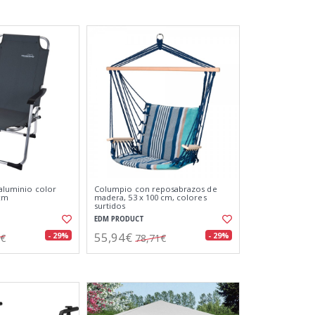
 aluminio color
Columpio con reposabrazos de
 cm
madera, 53 x 100 cm, colores
surtidos
EDM PRODUCT
55,94€
- 29%
- 29%
3€
78,71€