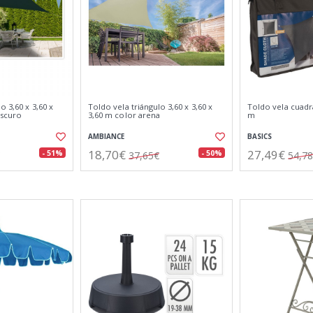
o 3,60 x 3,60 x
Toldo vela triángulo 3,60 x 3,60 x
Toldo vela cuadra
oscuro
3,60 m color arena
m
AMBIANCE
BASICS
18,70€
27,49€
- 51%
- 50%
37,65€
54,7