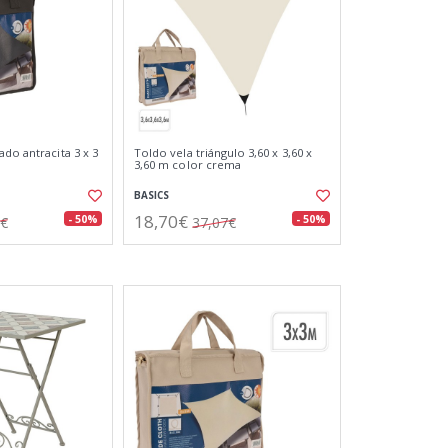
do antracita 3 x 3
Toldo vela triángulo 3,60 x 3,60 x
3,60 m color crema
BASICS
18,70€
- 50%
- 50%
8€
37,07€