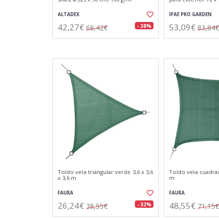
ALTADEX
IPAE PRO GARDEN
42,27€
53,09€
- 38%
68,42€
83,84€
Toldo vela triangular verde 3,6 x 3,6
Toldo vela cuadrad
x 3,6 m
m
FAURA
FAURA
26,24€
48,55€
- 32%
38,55€
71,15€