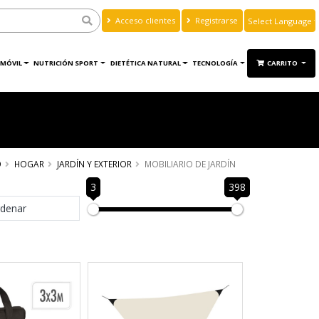
Acceso clientes
Registrarse
Powered by
Translate
MÓVIL
NUTRICIÓN SPORT
DIETÉTICA NATURAL
TECNOLOGÍA
CARRITO
O
HOGAR
JARDÍN Y EXTERIOR
MOBILIARIO DE JARDÍN
3
398
denar