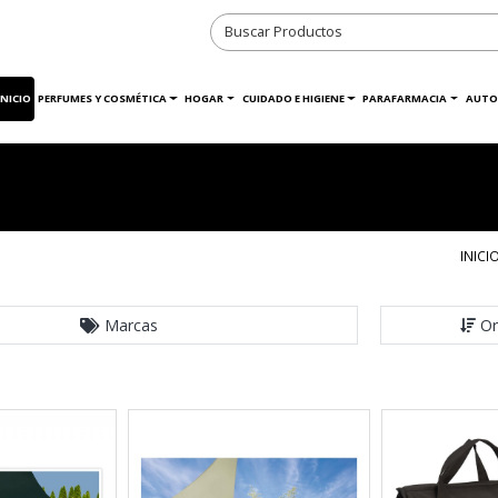
INICIO
PERFUMES Y COSMÉTICA
HOGAR
CUIDADO E HIGIENE
PARAFARMACIA
AUTO
INICI
Marcas
Or