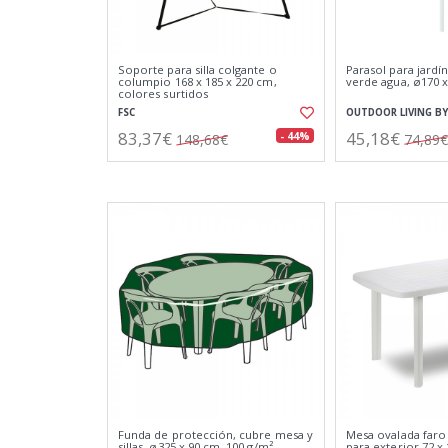
Soporte para silla colgante o
Parasol para jardín
columpio 168 x 185 x 220 cm,
verde agua, ø170 
colores surtidos
FSC
OUTDOOR LIVING BY
83,37€
45,18€
- 44%
148,68€
74,89€
Funda de protección, cubre mesa y
Mesa ovalada faro
sillas, ø325 x 90 cm, 100 g/m²
para exterior 72 x