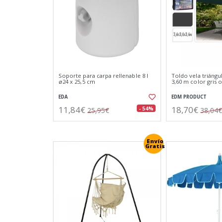
Soporte para carpa rellenable 8 l
Toldo vela triángul
ø24 x 25,5 cm
3,60 m color gris 
EDA
EDM PRODUCT
11,84€
18,70€
- 54%
25,95€
38,04€
Envío
Gratis