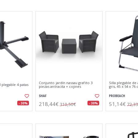
Conjunto jardín nassau grafito 3
Silla plegable de
 plegable 4 patas
piezas antracita + cojines
gris, 45 x 54 x 76
SHAF
PROBEACH
218,44€
51,14€
- 30%
- 30%
310,50€
72,3