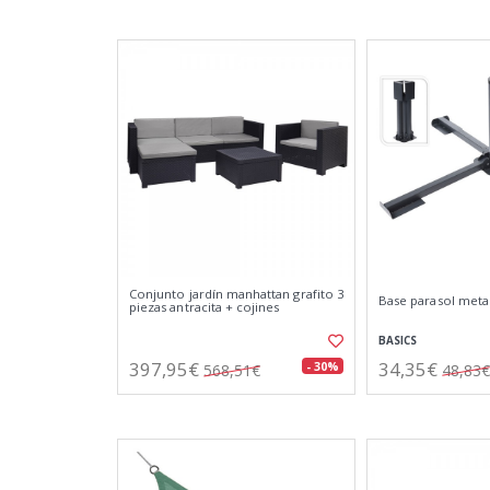
Conjunto jardín manhattan grafito 3
Base parasol metal
piezas antracita + cojines
BASICS
397,95€
34,35€
- 30%
568,51€
48,83€