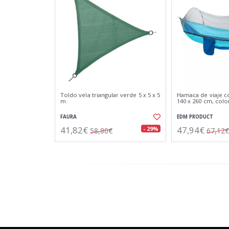
Toldo vela triangular verde 5 x 5 x 5
Hamaca de viaje c
m
140 x 260 cm, colo
FAURA
EDM PRODUCT
41,82€
47,94€
- 29%
58,80€
67,12€