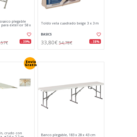
osaico plegable
Toldo vela cuadrado beige 3 x 3 m
 para exterior 58 x
BASICS
33,80€
- 39%
- 38%
,57€
54,78€
Envío
Gratis
ín, crudo con
Banco plegable, 183 x 28 x 43 cm
, ø2,6 x 2,2 m