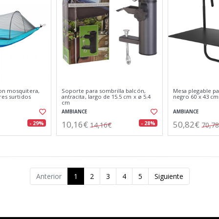
on mosquitera,
Soporte para sombrilla balcón,
Mesa plegable pa
res surtidos
antracita, largo de 15.5 cm x ø 5.4
negro 60 x 43 cm
cm
AMBIANCE
AMBIANCE
10,16€
50,82€
- 29%
- 28%
14,16€
70,7
Anterior
1
2
3
4
5
Siguiente