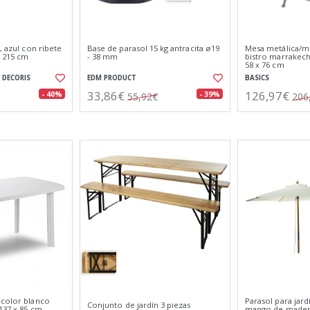
, azul con ribete
Base de parasol 15 kg antracita ø19
Mesa metálica/m
x 215 cm
- 38 mm
bistro marrakech
58 x 76 cm
 DECORIS
EDM PRODUCT
BASICS
33,86€
126,97€
- 40%
- 39%
55,92€
206
 color blanco
Parasol para jard
Conjunto de jardín 3 piezas
 137 x 85 cm
mango de madera