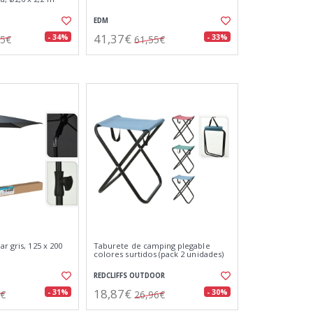
EDM
41,37€
- 34%
- 33%
15€
61,55€
ar gris, 125 x 200
Taburete de camping plegable
colores surtidos (pack 2 unidades)
REDCLIFFS OUTDOOR
18,87€
- 31%
- 30%
8€
26,96€