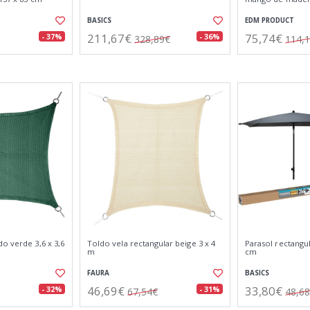
BASICS
EDM PRODUCT
211,67€
75,74€
- 37%
- 36%
328,89€
114,
o verde 3,6 x 3,6
Toldo vela rectangular beige 3 x 4
Parasol rectangul
m
cm
FAURA
BASICS
46,69€
33,80€
- 32%
- 31%
67,54€
48,6