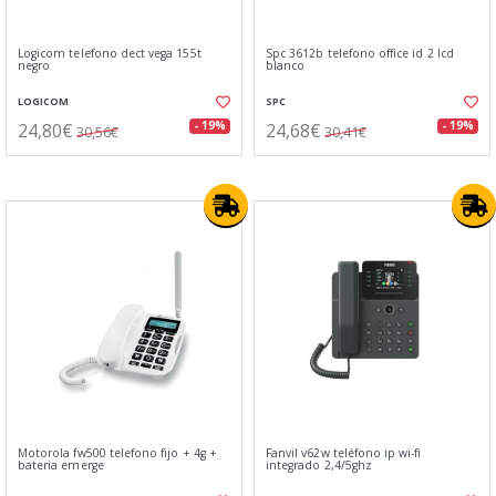
Logicom telefono dect vega 155t
Spc 3612b telefono office id 2 lcd
negro
blanco
LOGICOM
SPC
24,80€
24,68€
- 19%
- 19%
30,56€
30,41€
Motorola fw500 telefono fijo + 4g +
Fanvil v62w teléfono ip wi-fi
bateria emerge
integrado 2,4/5ghz