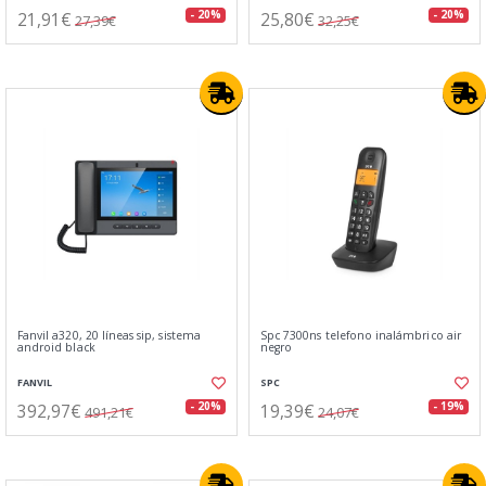
21,91€
25,80€
- 20%
- 20%
27,39€
32,25€
Fanvil a320, 20 líneas sip, sistema
Spc 7300ns telefono inalámbrico air
android black
negro
FANVIL
SPC
392,97€
19,39€
- 20%
- 19%
491,21€
24,07€