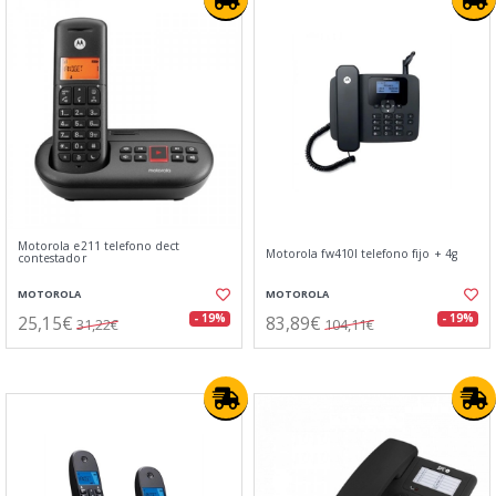
Motorola e211 telefono dect
Motorola fw410l telefono fijo + 4g
contestador
MOTOROLA
MOTOROLA
25,15€
83,89€
- 19%
- 19%
31,22€
104,11€