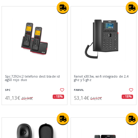
Spc 7292rc2 telefono dect blade id
Fanvil x303w, wi-fi integrado de 2,4
ag50 rojo duo
ghz y 5 ghz
SPC
FANVIL
41,13€
53,14€
- 18%
- 18%
49,94€
64,52€