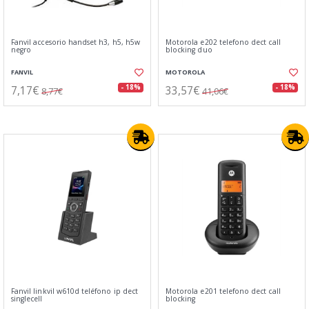
Fanvil accesorio handset h3, h5, h5w
Motorola e202 telefono dect call
negro
blocking duo
FANVIL
MOTOROLA
7,17€
33,57€
- 18%
- 18%
8,77€
41,06€
Fanvil linkvil w610d teléfono ip dect
Motorola e201 telefono dect call
singlecell
blocking