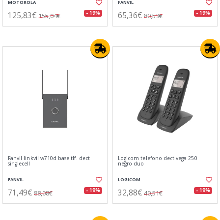
MOTOROLA
FANVIL
125,83€
65,36€
- 19%
- 19%
155,04€
80,53€
Fanvil linkvil w710d base tlf. dect
Logicom telefono dect vega 250
singlecell
negro duo
FANVIL
LOGICOM
71,49€
32,88€
- 19%
- 19%
88,08€
40,51€