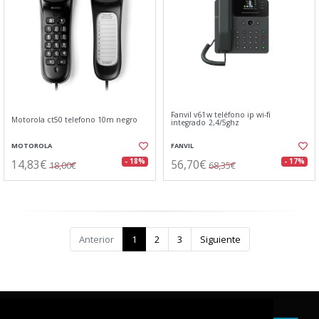
Fanvil v61w teléfono ip wi-fi
Motorola ct50 telefono 10m negro
integrado 2,4/5ghz
MOTOROLA
FANVIL
14,83€
56,70€
- 18%
- 17%
18,00€
68,35€
Anterior
1
2
3
Siguiente