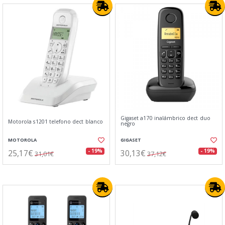
Gigaset a170 inalámbrico dect duo
Motorola s1201 telefono dect blanco
negro
MOTOROLA
GIGASET
25,17€
30,13€
- 19%
- 19%
31,01€
37,12€