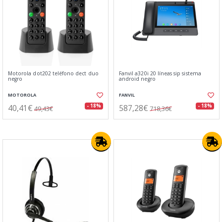
Motorola dot202 teléfono dect duo
Fanvil a320i 20 líneas sip sistema
negro
android negro
MOTOROLA
FANVIL
40,41€
587,28€
- 18%
- 18%
49,43€
718,36€