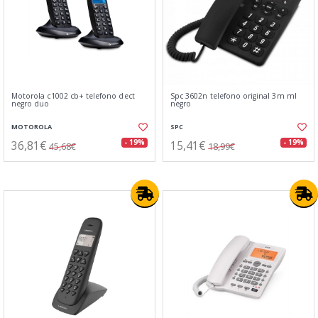
Motorola c1002 cb+ telefono dect
Spc 3602n telefono original 3m ml
negro duo
negro
MOTOROLA
SPC
36,81€
15,41€
- 19%
- 19%
45,68€
18,99€