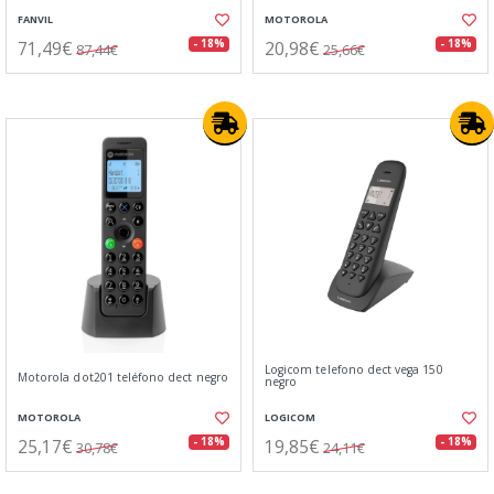
FANVIL
MOTOROLA
71,49€
20,98€
- 18%
- 18%
87,44€
25,66€
Logicom telefono dect vega 150
Motorola dot201 teléfono dect negro
negro
MOTOROLA
LOGICOM
25,17€
19,85€
- 18%
- 18%
30,78€
24,11€