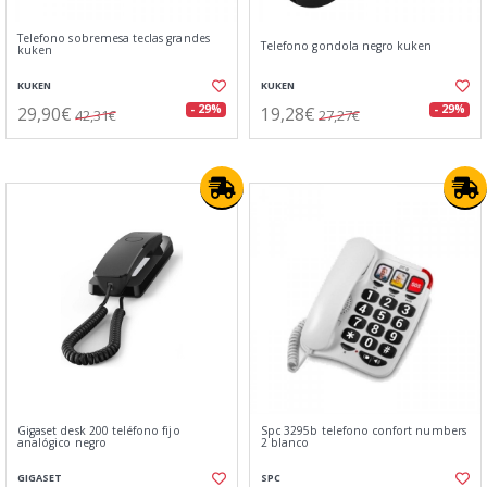
Telefono sobremesa teclas grandes
Telefono gondola negro kuken
kuken
KUKEN
KUKEN
29,90€
19,28€
- 29%
- 29%
42,31€
27,27€
Gigaset desk 200 teléfono fijo
Spc 3295b telefono confort numbers
analógico negro
2 blanco
GIGASET
SPC