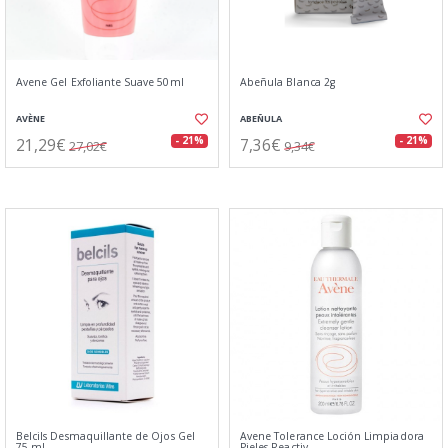
Avene Gel Exfoliante Suave 50ml
Abeñula Blanca 2g
AVÈNE
ABEÑULA
21,29€
7,36€
- 21%
- 21%
27,02€
9,34€
Belcils Desmaquillante de Ojos Gel
Avene Tolerance Loción Limpiadora
75 ml
Pieles Reactiv