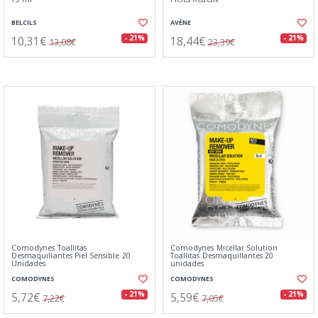
BELCILS
AVÈNE
10,31€
18,44€
- 21%
- 21%
13,08€
23,39€
Comodynes Toallitas
Comodynes Micellar Solution
Desmaquillantes Piel Sensible 20
Toallitas Desmaquillantes 20
Unidades
unidades
COMODYNES
COMODYNES
5,72€
5,59€
- 21%
- 21%
7,22€
7,05€