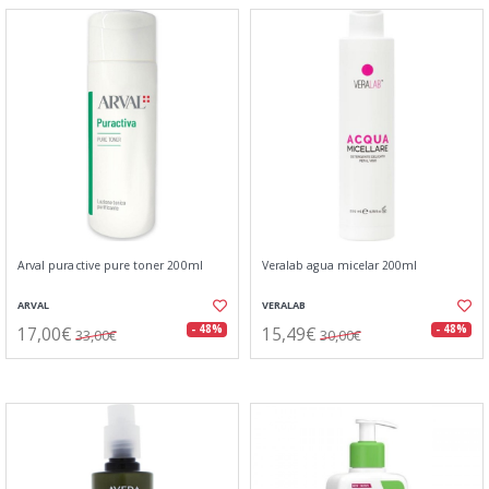
Arval puractive pure toner 200ml
Veralab agua micelar 200ml
ARVAL
VERALAB
17,00€
15,49€
- 48%
- 48%
33,00€
30,00€