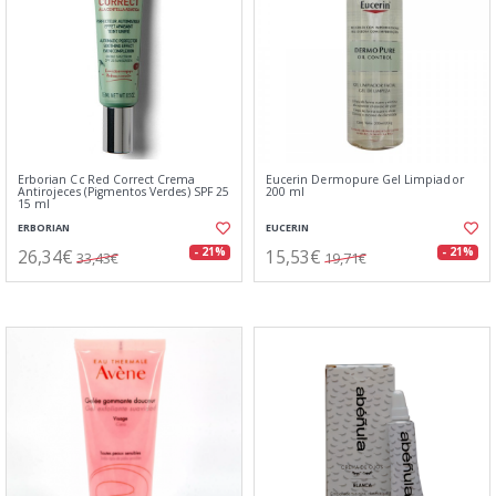
Erborian Cc Red Correct Crema
Eucerin Dermopure Gel Limpiador
Antirojeces (Pigmentos Verdes) SPF 25
200 ml
15 ml
ERBORIAN
EUCERIN
26,34€
15,53€
- 21%
- 21%
33,43€
19,71€