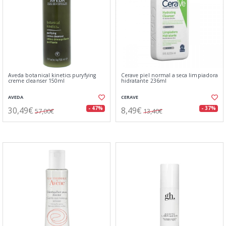
Aveda botanical kinetics puryfying
Cerave piel normal a seca limpiadora
creme cleanser 150ml
hidratante 236ml
AVEDA
CERAVE
30,49€
8,49€
- 47%
- 37%
57,00€
13,40€