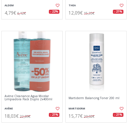
ALDEM
THEA
4,79€
12,09€
- 22%
- 21%
6,12€
15,35€
Avène Cleanance Agua Micelar
Martiderm Balancing Toner 200 ml
Limpiadora Pack Duplo 2x400ml
AVÈNE
MARTIDERM
18,03€
15,77€
- 21%
- 21%
22,89€
20,02€