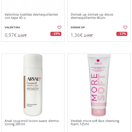
Valentina toallitas desmaquillantes
Demak up demak up discos
con tapa 40 u
desmaquillantes 60uni.
VALENTINA
DEMAK UP
0,97€
1,36€
- 68%
- 53%
3,02€
2,90€
Arval couperoll locion suave dermo-
Veralab more soft face cleansing
toning 200ml
foam 125ml