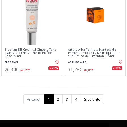
Erborian BB Cream al Ginseng Tono
Arturo Alba Formula Manteca de
Clair (Claro) SPF 20 Efecto Piel de
Primera Limpieza y Desmaquillante
Bebé 15 ml
a La Resina de Pimenton 125ml
ERBORIAN
ARTURO ALBA
26,34€
31,28€
- 21%
- 21%
33,19€
39,41€
Anterior
1
2
3
4
Siguiente