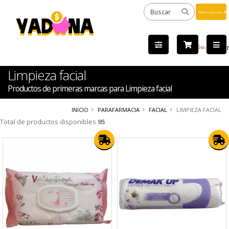
Powered
by
Tra
Limpieza facial
Productos de primeras marcas para Limpieza facial
INICIO
PARAFARMACIA
FACIAL
LIMPIEZA FACIAL
Total de productos disponibles
95