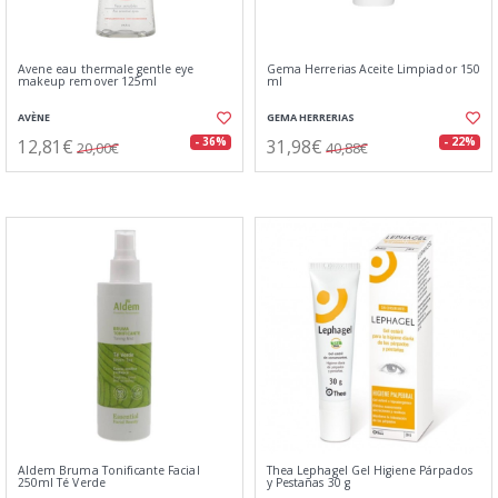
Avene eau thermale gentle eye
Gema Herrerias Aceite Limpiador 150
makeup remover 125ml
ml
AVÈNE
GEMA HERRERIAS
12,81€
31,98€
- 36%
- 22%
20,00€
40,88€
Aldem Bruma Tonificante Facial
Thea Lephagel Gel Higiene Párpados
250ml Té Verde
y Pestañas 30 g