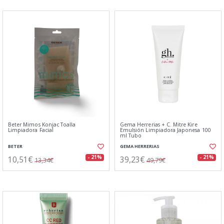
Beter Mimos Konjac Toalla
Gema Herrerias + C. Mitre Kire
Limpiadora Facial
Emulsión Limpiadora Japonesa 100
ml Tubo
BETER
GEMA HERRERIAS
10,51€
39,23€
- 21%
- 21%
13,34€
49,79€