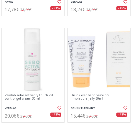
ARVAL
VERALAB
17,78€
18,23€
- 51%
- 49%
36,00€
36,00€
Veralab sebo activedry touch oil
Drunk elephant beste nº9
control gel-cream 30ml
limpiadora jelly 60ml
VERALAB
DRUNK ELEPHANT
20,06€
15,44€
- 49%
- 49%
39,00€
30,00€