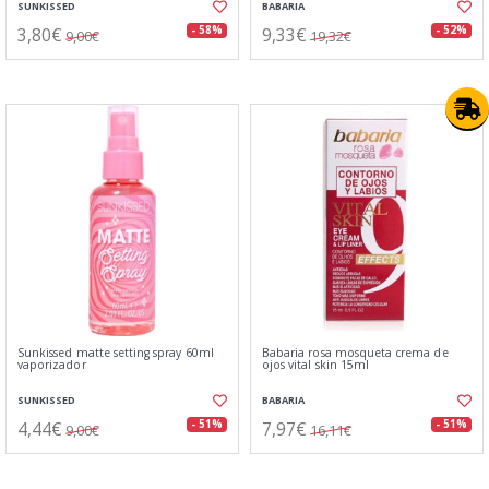
SUNKISSED
BABARIA
3,80€
9,33€
- 58%
- 52%
9,00€
19,32€
Sunkissed matte setting spray 60ml
Babaria rosa mosqueta crema de
vaporizador
ojos vital skin 15ml
SUNKISSED
BABARIA
4,44€
7,97€
- 51%
- 51%
9,00€
16,11€