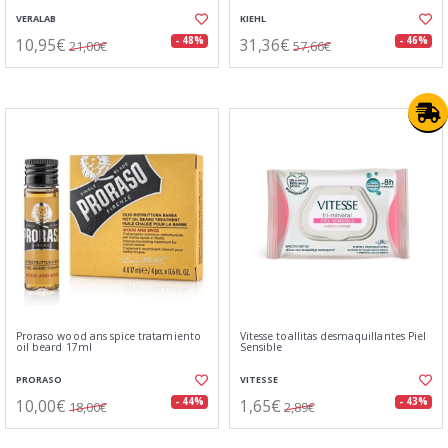
VERALAB
KIEHL
10,95€
31,36€
- 48%
- 46%
21,00€
57,66€
Proraso wood ans spice tratamiento
Vitesse toallitas desmaquillantes Piel
oil beard 17ml
Sensible
PRORASO
VITESSE
10,00€
1,65€
- 44%
- 43%
18,00€
2,89€