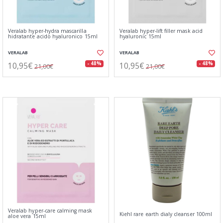
Veralab hyper-hydra mascarilla
Veralab hyper-lift filler mask acid
hidratante acido hyaluronico 15ml
hyaluronic 15ml
VERALAB
VERALAB
10,95€
10,95€
- 48%
- 48%
21,00€
21,00€
Veralab hyper-care calming mask
Kiehl rare earth dialy cleanser 100ml
aloe vera 15ml