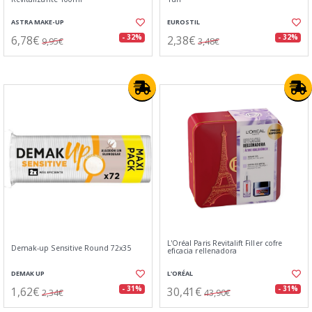
ASTRA MAKE-UP
EUROSTIL
6,78€
2,38€
- 32%
- 32%
9,95€
3,48€
L'Oréal Paris Revitalift Filler cofre
Demak-up Sensitive Round 72x35
eficacia rellenadora
DEMAK UP
L'ORÉAL
1,62€
30,41€
- 31%
- 31%
2,34€
43,90€