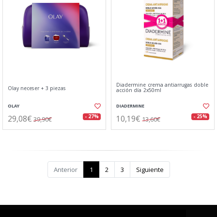
Diadermine crema antiarrugas doble
Olay neceser + 3 piezas
acción dí­a 2x50ml
OLAY
DIADERMINE
29,08€
10,19€
- 27%
- 25%
39,90€
13,60€
Anterior
1
2
3
Siguiente