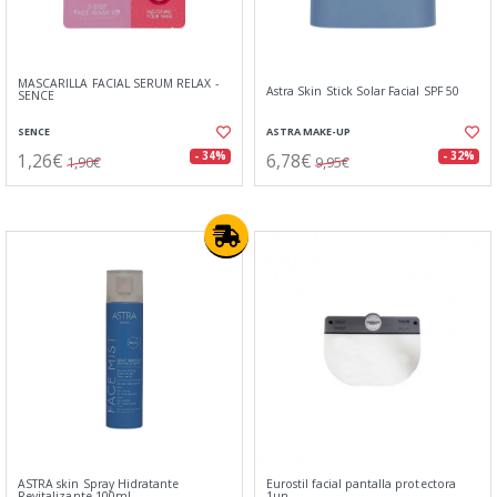
MASCARILLA FACIAL SERUM RELAX -
Astra Skin Stick Solar Facial SPF 50
SENCE
SENCE
ASTRA MAKE-UP
1,26€
6,78€
- 34%
- 32%
1,90€
9,95€
ASTRA skin Spray Hidratante
Eurostil facial pantalla protectora
Revitalizante 100ml
1un