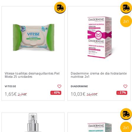
2x1
Vitesse toallitas desmaquillantes Piel
Diadermine crema de dia hidratante
Mixta 25 unidades
nutritiva 2x1
VITESSE
DIADERMINE
1,65€
10,03€
- 40%
- 37%
2,74€
16,03€
2x1