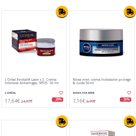
L´Oréal Revitalift Laser x 3. Crema
Nivea men crema hidratante protege
Intensiva Antiarrugas, SPF25. 50 ml
& cuida 50ml
L'ORÉAL
NIVEA FOR MEN
17,64€
7,16€
- 29%
- 28%
24,87€
9,99€