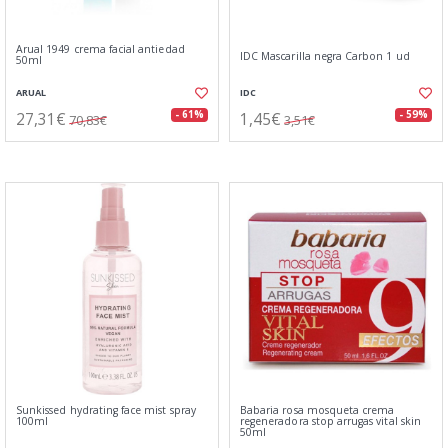
Arual 1949 crema facial antiedad
IDC Mascarilla negra Carbon 1 ud
50ml
ARUAL
IDC
27,31€
1,45€
- 61%
- 59%
70,83€
3,51€
Sunkissed hydrating face mist spray
Babaria rosa mosqueta crema
100ml
regeneradora stop arrugas vital skin
50ml