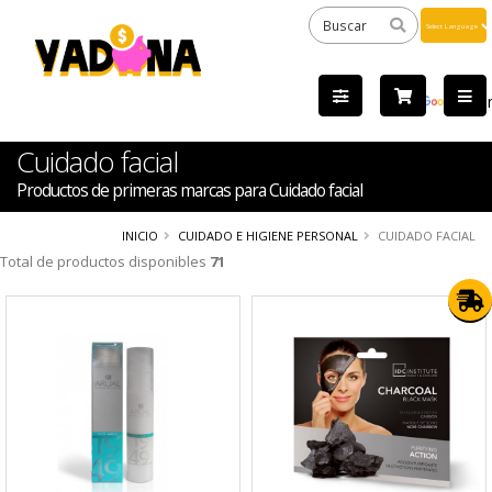
Powered
by
Tra
Cuidado facial
Productos de primeras marcas para Cuidado facial
INICIO
CUIDADO E HIGIENE PERSONAL
CUIDADO FACIAL
Total de productos disponibles
71