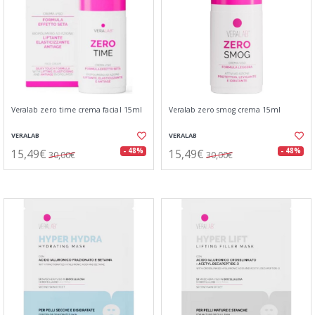
Veralab zero time crema facial 15ml
Veralab zero smog crema 15ml
VERALAB
VERALAB
15,49€
15,49€
- 48%
- 48%
30,00€
30,00€