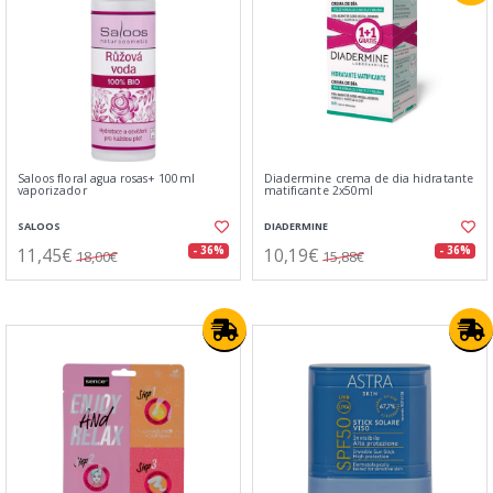
Saloos floral agua rosas+ 100ml
Diadermine crema de dia hidratante
vaporizador
matificante 2x50ml
SALOOS
DIADERMINE
11,45€
10,19€
- 36%
- 36%
18,00€
15,88€