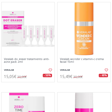
Veralab do eraser tratamiento anti-
Veralab wonder c vitamin-c crema
acne pack 2ml
facial 15ml
VERALAB
VERALAB
15,05€
15,49€
- 50%
- 48%
30,00€
30,00€