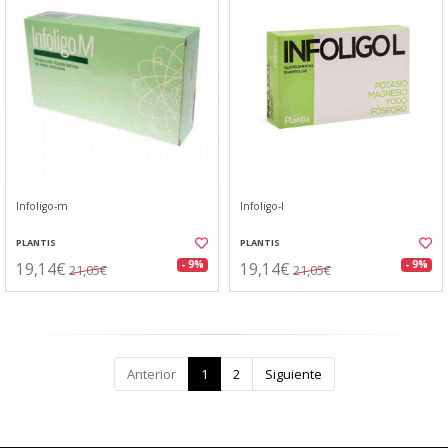
Infoligo-m
Infoligo-l
PLANTIS
PLANTIS
19,14€
19,14€
- 9%
- 9%
21,05€
21,05€
Anterior
1
2
Siguiente