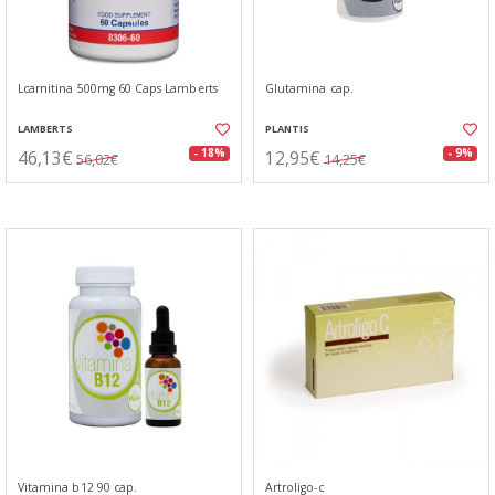
Lcarnitina 500mg 60 Caps Lamberts
Glutamina cap.
LAMBERTS
PLANTIS
46,13€
12,95€
- 18%
- 9%
56,02€
14,25€
Vitamina b12 90 cap.
Artroligo-c