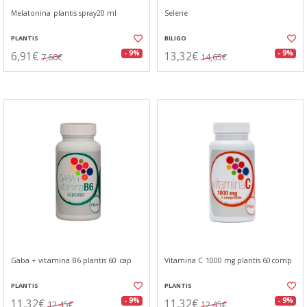
Melatonina plantis spray20 ml
Selene
PLANTIS
BILIGO
6,91€
13,32€
- 9%
- 9%
7,60€
14,65€
Gaba + vitamina B6 plantis 60 cap
Vitamina C 1000 mg plantis 60comp
PLANTIS
PLANTIS
11,32€
11,32€
- 9%
- 9%
12,45€
12,45€