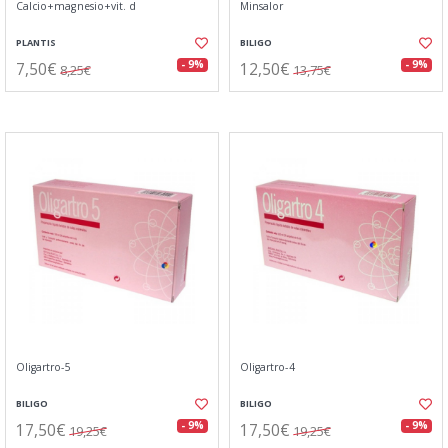
Calcio+magnesio+vit. d
Minsalor
PLANTIS
BILIGO
7,50€
12,50€
- 9%
- 9%
8,25€
13,75€
Oligartro-5
Oligartro-4
BILIGO
BILIGO
17,50€
17,50€
- 9%
- 9%
19,25€
19,25€