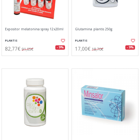
Expositor melatonina spray 12x20ml
Glutamina plantis 250g
PLANTIS
PLANTIS
82,77€
17,00€
- 9%
- 9%
91,05€
18,70€