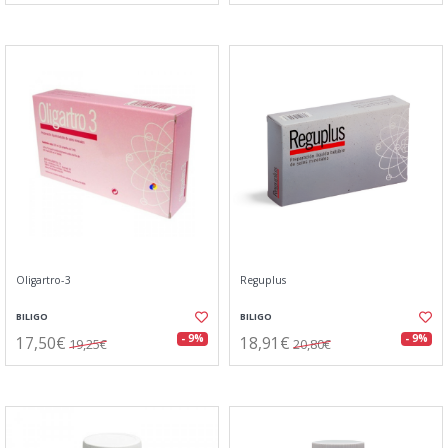
Oligartro-3
Reguplus
BILIGO
BILIGO
17,50€
18,91€
- 9%
- 9%
19,25€
20,80€