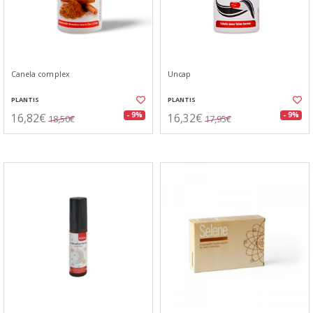
Canela complex
Uncap
PLANTIS
PLANTIS
16,82€
16,32€
- 9%
- 9%
18,50€
17,95€