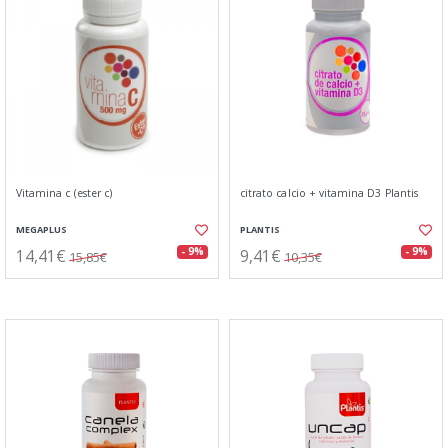
Vitamina c (ester c)
citrato calcio + vitamina D3 Plantis
MEGAPLUS
PLANTIS
14,41€
9,41€
- 9%
- 9%
15,85€
10,35€