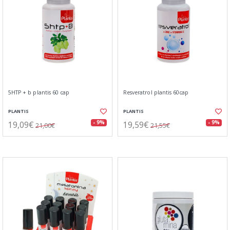
5HTP + b plantis 60 cap
Resveratrol plantis 60cap
PLANTIS
PLANTIS
19,09€
19,59€
- 9%
- 9%
21,00€
21,55€