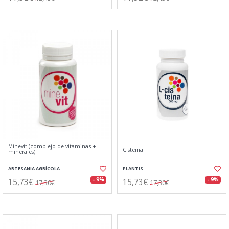
Minevit (complejo de vitaminas +
Cisteina
minerales)
ARTESANIA AGRÍCOLA
PLANTIS
15,73€
15,73€
- 9%
- 9%
17,30€
17,30€