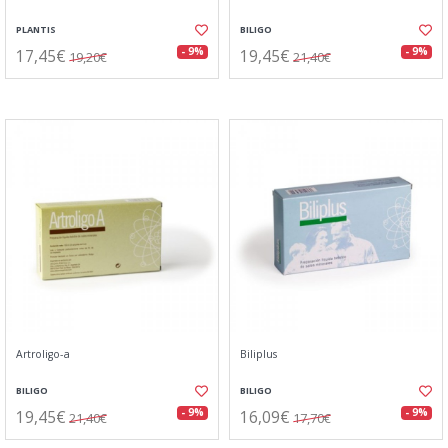
PLANTIS
BILIGO
17,45€
19,45€
- 9%
- 9%
19,20€
21,40€
Artroligo-a
Biliplus
BILIGO
BILIGO
19,45€
16,09€
- 9%
- 9%
21,40€
17,70€