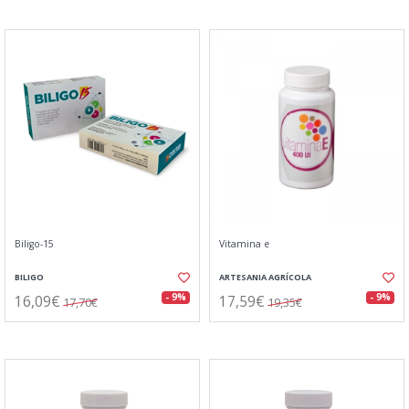
Biligo-15
Vitamina e
BILIGO
ARTESANIA AGRÍCOLA
16,09€
17,59€
- 9%
- 9%
17,70€
19,35€