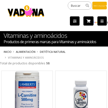
Powered
by
Tra
Vitaminas y aminoácidos
Productos de primeras marcas para Vitaminas y aminoácidos
INICIO
ALIMENTACIÓN
DIETÉTICA NATURAL
VITAMINAS Y AMINOÁCIDOS
Total de productos disponibles
58