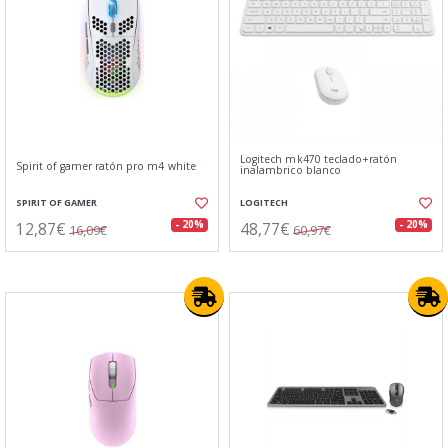
Logitech mk470 teclado+ratón
Spirit of gamer ratón pro m4 white
inalambrico blanco
SPIRIT OF GAMER
LOGITECH
12,87€
48,77€
- 20%
- 20%
16,09€
60,97€