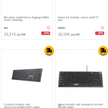
Msi ratón inalámbrico forge gm340w
Ewent kit teclado +raton ew3272
violet 12000dpi
slim
MSI
EWENT
20,31€
26,59€
- 20%
- 20%
25,39€
33,24€
Coolbox teclado inal.
Iggual teclado usb compacto tkl slim
retroil.moonlight b431 negro
tkl-usb negro