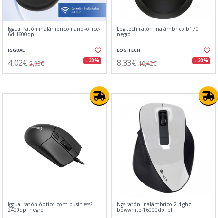
Iggual ratón inalámbrico nano-office-
Logitech ratón inalámbrico b170
6d 1600dpi
negro
IGGUAL
LOGITECH
4,02€
8,33€
- 20%
- 20%
5,03€
10,42€
Iggual ratón óptico com-business2-
Ngs ratón inalámbrico 2.4 ghz
2400dpi negro
bowwhite 16000dpi bl