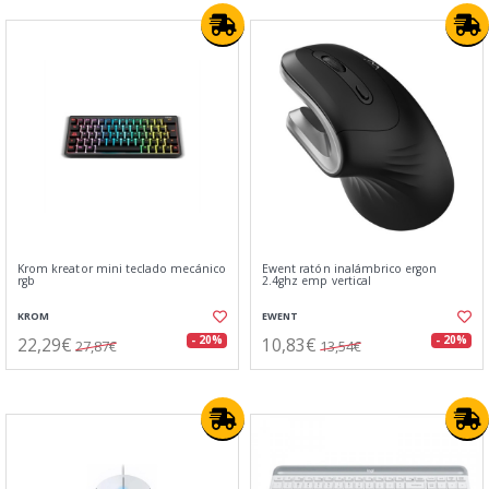
Krom kreator mini teclado mecánico
Ewent ratón inalámbrico ergon
rgb
2.4ghz emp vertical
KROM
EWENT
22,29€
10,83€
- 20%
- 20%
27,87€
13,54€