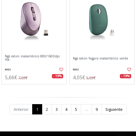
Ngs raton inalambrico 800/1600dpi
Ngs raton fogpro inalambrico verde
lila
NGS
NGS
5,66€
4,05€
- 19%
- 19%
7,03€
5,03€
Anterior
1
2
3
4
5
…
9
Siguiente