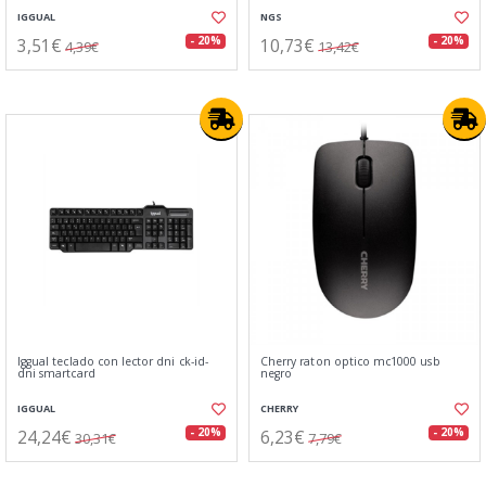
IGGUAL
NGS
3,51€
10,73€
- 20%
- 20%
4,39€
13,42€
Iggual teclado con lector dni ck-id-
Cherry raton optico mc1000 usb
dni smartcard
negro
IGGUAL
CHERRY
24,24€
6,23€
- 20%
- 20%
30,31€
7,79€