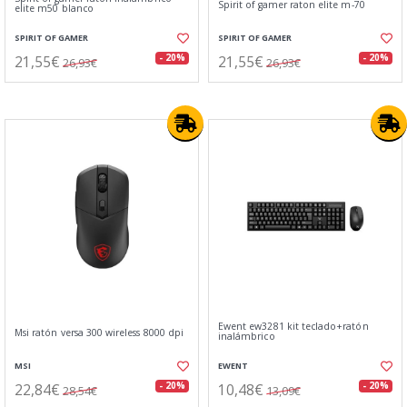
Spirit of gamer raton elite m-70
elite m50 blanco
SPIRIT OF GAMER
SPIRIT OF GAMER
21,55€
21,55€
- 20%
- 20%
26,93€
26,93€
Ewent ew3281 kit teclado+ratón
Msi ratón versa 300 wireless 8000 dpi
inalámbrico
MSI
EWENT
22,84€
10,48€
- 20%
- 20%
28,54€
13,09€