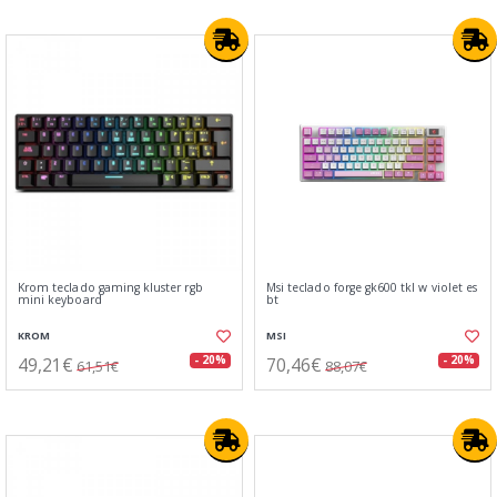
Krom teclado gaming kluster rgb
Msi teclado forge gk600 tkl w violet es
mini keyboard
bt
KROM
MSI
49,21€
70,46€
- 20%
- 20%
61,51€
88,07€