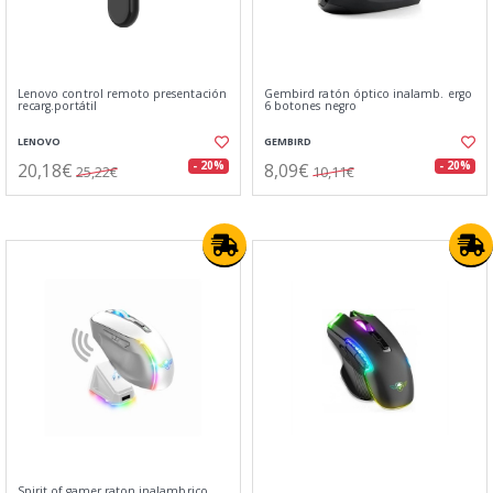
Lenovo control remoto presentación
Gembird ratón óptico inalamb. ergo
recarg.portátil
6 botones negro
LENOVO
GEMBIRD
20,18€
8,09€
- 20%
- 20%
25,22€
10,11€
Spirit of gamer raton inalambrico