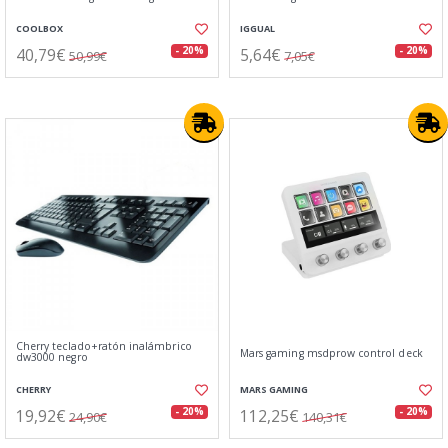
COOLBOX
IGGUAL
40,79€
5,64€
- 20%
- 20%
50,99€
7,05€
Cherry teclado+ratón inalámbrico
Mars gaming msdprow control deck
dw3000 negro
CHERRY
MARS GAMING
19,92€
112,25€
- 20%
- 20%
24,90€
140,31€