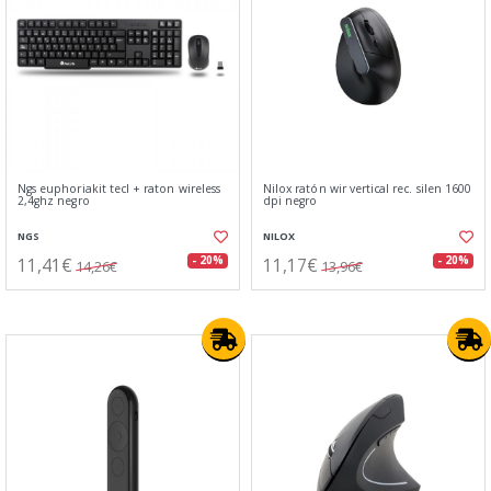
Ngs euphoriakit tecl + raton wireless
Nilox ratón wir vertical rec. silen 1600
2,4ghz negro
dpi negro
NGS
NILOX
11,41€
11,17€
- 20%
- 20%
14,26€
13,96€