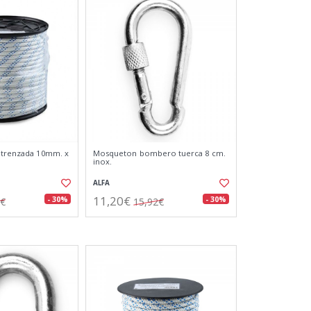
 trenzada 10mm. x
Mosqueton bombero tuerca 8 cm.
inox.
ALFA
11,20€
- 30%
- 30%
9€
15,92€