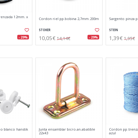
trenzada 12mm. x
Cordon riel pp.bobina 2,7mm.200m
Sargento pinza 
STOKER
STEIN
10,05€
1,39€
- 29%
- 29%
14,14€
1,95€
do blanco hanstik
Junta ensamblar bicro.an.abatible
Cordon pp.tren
22x43
azul