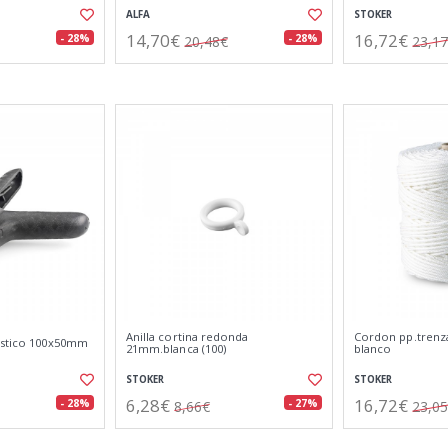
ALFA
STOKER
14,70€
16,72€
- 28%
- 28%
20,48€
23,1
Anilla cortina redonda
Cordon pp.tren
astico 100x50mm
21mm.blanca (100)
blanco
STOKER
STOKER
6,28€
16,72€
- 28%
- 27%
8,66€
23,0