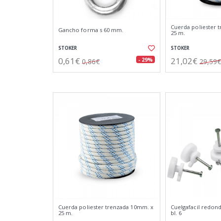
Cuerda poliester 
Gancho forma s 60 mm.
25 m.
STOKER
STOKER
0,61€
21,02€
- 29%
0,86€
29,59€
Cuerda poliester trenzada 10mm. x
Cuelgafacil redon
25 m.
bl. 6