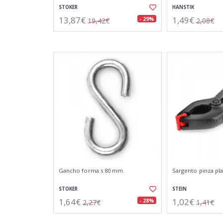
STOKER
HANSTIK
13,87€
1,49€
- 29%
19,42€
2,08€
Gancho forma s 80 mm.
Sargento pinza pl
STOKER
STEIN
1,64€
1,02€
- 28%
2,27€
1,41€