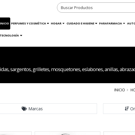
INICIO
PERFUMES Y COSMÉTICA
HOGAR
CUIDADO E HIGIENE
PARAFARMACIA
AUT
TECNOLOGÍA
s, sargentos, grilletes, mosquetones, eslabones, anillas, abrazader
INICIO
H
Marcas
Or