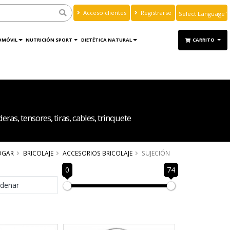
Acceso clientes
Registrarse
Powered by
Translate
OMÓVIL
NUTRICIÓN SPORT
DIETÉTICA NATURAL
CARRITO
as, tensores, tiras, cables, trinquete
OGAR
BRICOLAJE
ACCESORIOS BRICOLAJE
SUJECIÓN
0
74
denar