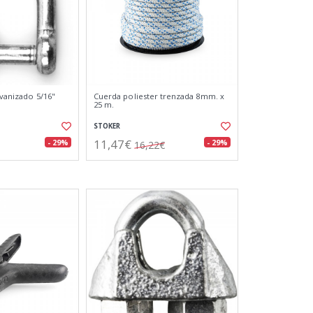
lvanizado 5/16"
Cuerda poliester trenzada 8mm. x
25 m.
STOKER
11,47€
- 29%
- 29%
16,22€