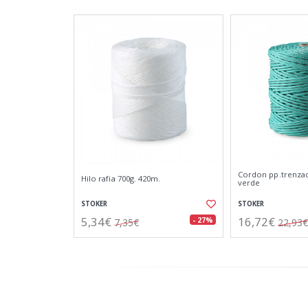
Cordon pp.trenza
Hilo rafia 700g. 420m.
verde
STOKER
STOKER
5,34€
16,72€
- 27%
7,35€
22,93€