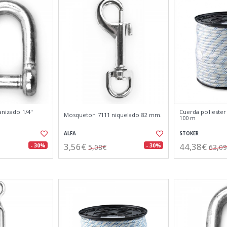
vanizado 1/4"
Cuerda poliester
Mosqueton 7111 niquelado 82 mm.
100 m
ALFA
STOKER
3,56€
44,38€
- 30%
- 30%
5,08€
63,0