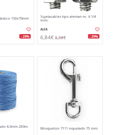
Sujetacables tipo aleman m- 6 1/4
plastico 150x70mm
inox.
ALFA
6,84€
- 29%
- 29%
9,58€
zado 4,5mm.200m.
Mosqueton 7111 niquelado 75 mm.