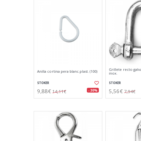
Grillete recto gal
Anilla cortina pera blanc.plast. (100)
inox.
STOKER
STOKER
9,88€
5,56€
- 30%
14,11€
7,94€