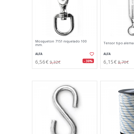
Mosqueton 7151 niquelado 100
Tensor tipo aleman
mm.
ALFA
ALFA
6,56€
6,15€
- 30%
9,32€
8,70€