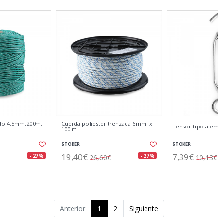
do 4,5mm.200m.
Cuerda poliester trenzada 6mm. x
Tensor tipo alem
100 m
STOKER
STOKER
19,40€
7,39€
- 27%
- 27%
26,60€
10,13€
Anterior
1
2
Siguiente