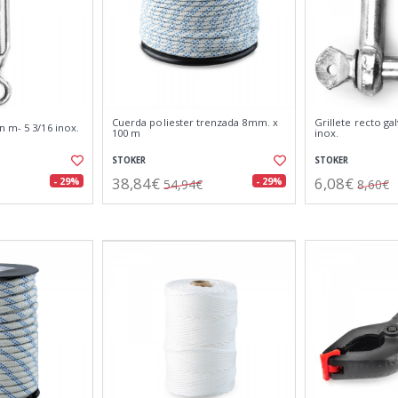
Cuerda poliester trenzada 8mm. x
Grillete recto ga
 m- 5 3/16 inox.
100 m
inox.
STOKER
STOKER
38,84€
6,08€
- 29%
- 29%
54,94€
8,60€