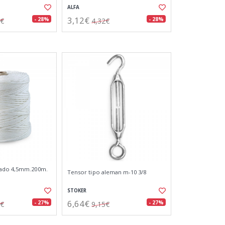
ALFA
3,12€
- 28%
- 28%
7€
4,32€
zado 4,5mm.200m.
Tensor tipo aleman m-10 3/8
STOKER
6,64€
- 27%
- 27%
5€
9,15€