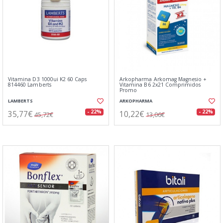
Vitamina D3 1000ui K2 60 Caps
Arkopharma Arkomag Magnesio +
814460 Lamberts
Vitamina B6 2x21 Comprimidos
Promo
LAMBERTS
ARKOPHARMA
35,77€
10,22€
- 22%
- 22%
45,72€
13,06€