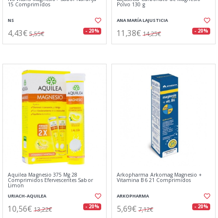
15 Comprimidos
Polvo 130 g
NS
ANA MARÍA LAJUSTICIA
4,43€
11,38€
- 20%
- 20%
5,55€
14,25€
Aquilea Magnesio 375 Mg 28
Arkopharma Arkomag Magnesio +
Comprimidos Efervescentes Sabor
Vitamina B6 21 Comprimidos
Limon
URIACH-AQUILEA
ARKOPHARMA
10,56€
5,69€
- 20%
- 20%
13,22€
7,12€