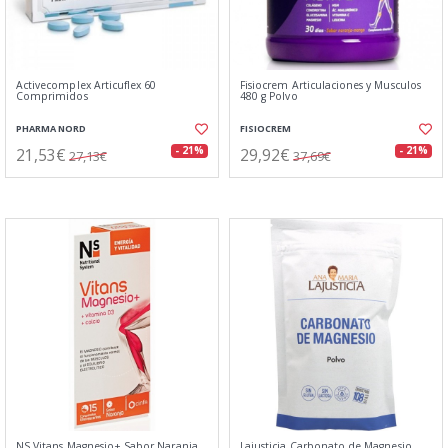
Activecomplex Articuflex 60
Fisiocrem Articulaciones y Musculos
Comprimidos
480 g Polvo
PHARMA NORD
FISIOCREM
21,53€
29,92€
- 21%
- 21%
27,13€
37,69€
NS Vitans Magnesio+ Sabor Naranja
Lajusticia Carbonato de Magnesio