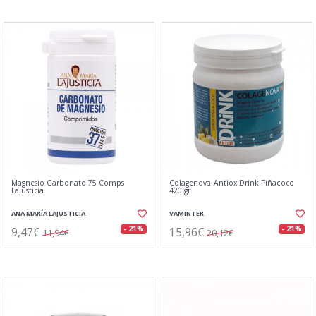
Magnesio Carbonato 75 Comps
Colagenova Antiox Drink Piñacoco
Lajusticia
420 gr
ANA MARÍA LAJUSTICIA
VAMINTER
9,47€
15,96€
- 21%
- 21%
11,94€
20,12€