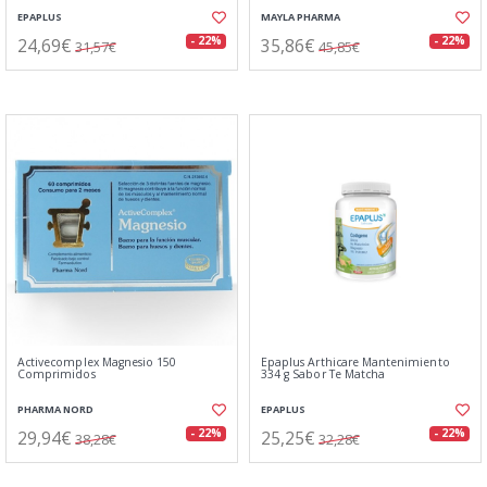
EPAPLUS
MAYLA PHARMA
24,69€
35,86€
- 22%
- 22%
31,57€
45,85€
Activecomplex Magnesio 150
Epaplus Arthicare Mantenimiento
Comprimidos
334 g Sabor Te Matcha
PHARMA NORD
EPAPLUS
29,94€
25,25€
- 22%
- 22%
38,28€
32,28€