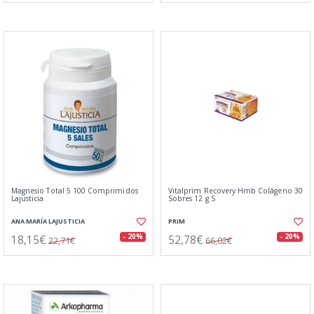
Magnesio Total 5 100 Comprimidos
Vitalprim Recovery Hmb Colágeno 30
Lajusticia
Sobres 12 g S
ANA MARÍA LAJUSTICIA
PRIM
18,15€
52,78€
- 20%
- 20%
22,71€
66,02€