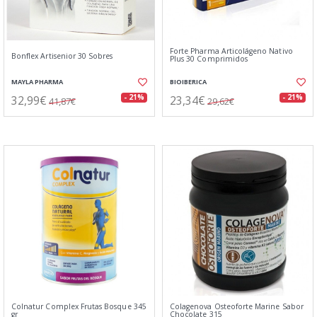
Forte Pharma Articolágeno Nativo
Bonflex Artisenior 30 Sobres
Plus 30 Comprimidos
MAYLA PHARMA
BIOIBERICA
32,99€
23,34€
- 21%
- 21%
41,87€
29,62€
Colnatur Complex Frutas Bosque 345
Colagenova Osteoforte Marine Sabor
gr
Chocolate 315