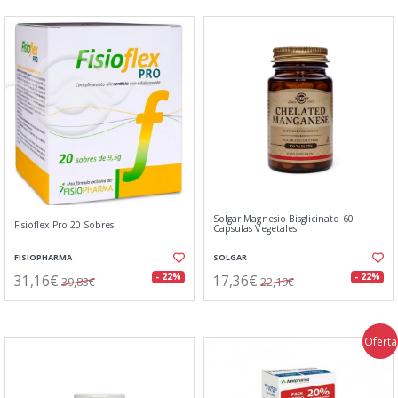
Solgar Magnesio Bisglicinato 60
Fisioflex Pro 20 Sobres
Capsulas Vegetales
FISIOPHARMA
SOLGAR
31,16€
17,36€
- 22%
- 22%
39,83€
22,19€
Oferta