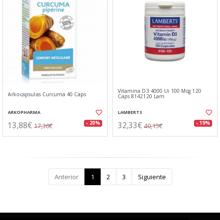
Vitamina D3 4000 Ui 100 Mcg 120
Arkocapsulas Curcuma 40 Caps
Caps 8142120 Lam
ARKOPHARMA
LAMBERTS
13,88€
32,33€
- 20%
- 19%
17,36€
40,15€
Anterior
1
2
3
Siguiente