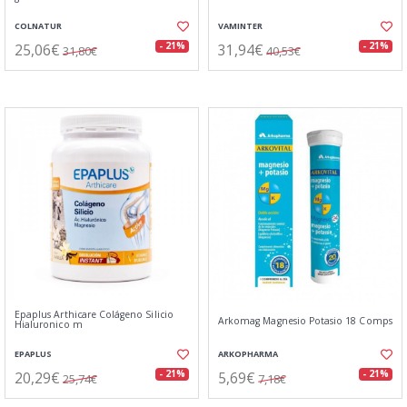
COLNATUR
VAMINTER
25,06€
31,94€
- 21%
- 21%
31,80€
40,53€
Epaplus Arthicare Colágeno Silicio
Arkomag Magnesio Potasio 18 Comps
Hialuronico m
EPAPLUS
ARKOPHARMA
20,29€
5,69€
- 21%
- 21%
25,74€
7,18€