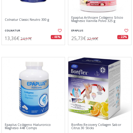
Epaplus Arthicare Colágeno Silicio
Colnatur Classic Neutro 300 g
Magnesio Vainilla Polvo 325 g
COLNATUR
EPAPLUS
13,36€
25,73€
- 46%
- 22%
24,57€
32,90€
Epaplus Colágeno Hialuronico
Bonflex Recovery Collagen Sabor
Magnesio 448 Comps
Citrus 30 Sticks