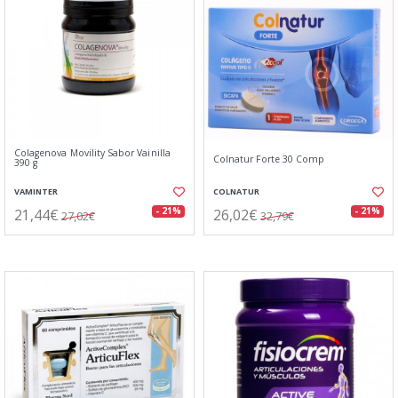
Colagenova Movility Sabor Vainilla
Colnatur Forte 30 Comp
390 g
VAMINTER
COLNATUR
21,44€
26,02€
- 21%
- 21%
27,02€
32,79€