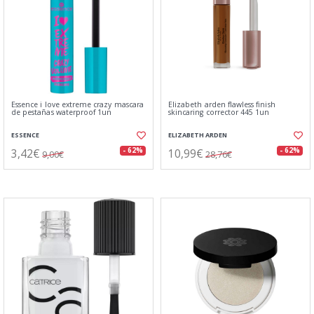
Essence i love extreme crazy mascara
Elizabeth arden flawless finish
de pestañas waterproof 1un
skincaring corrector 445 1un
ESSENCE
ELIZABETH ARDEN
3,42€
10,99€
- 62%
- 62%
9,00€
28,76€