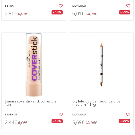
BETER
LILY LOLO
2,81€
6,01€
- 59%
- 59%
6,93€
14,79€
Essence coverstick stick correctora
Lily lolo duo perfilador de ojos
1un
medium 1.14gr
ESSENCE
LILY LOLO
2,44€
5,69€
- 59%
- 59%
6,00€
13,96€