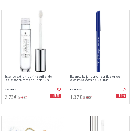
Essence extreme shine brillo de
Essence kajal pencil perfilador de
labios 02 summer punch 1un
ojos nº30 classic blue 1un
ESSENCE
ESSENCE
2,73€
1,37€
- 55%
- 54%
6,00€
3,00€