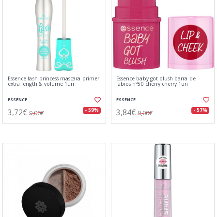
Essence lash princess mascara primer
Essence baby got blush barra de
extra length & volume 1un
labios nº50 cherry cherry 1un
ESSENCE
ESSENCE
3,72€
3,84€
- 59%
- 57%
9,00€
9,00€