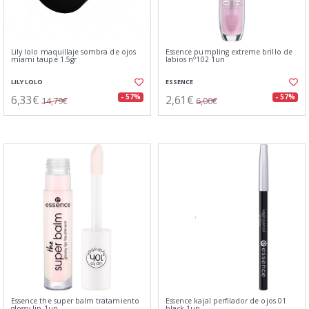
Lily lolo maquillaje sombra de ojos
Essence pumpling extreme brillo de
miami taupe 1.5gr
labios nº102 1un
LILY LOLO
ESSENCE
6,33€
2,61€
- 57%
- 57%
14,79€
6,00€
Essence the super balm tratamiento
Essence kajal perfilador de ojos 01
glossy lip 1un
black 1un