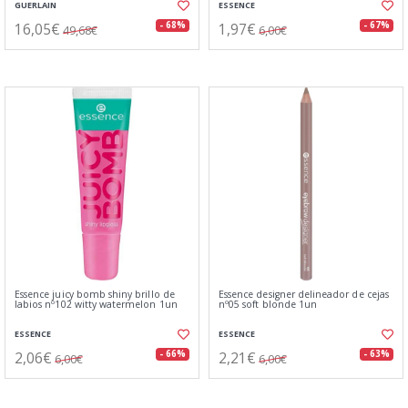
GUERLAIN
ESSENCE
16,05€
1,97€
- 68%
- 67%
49,68€
6,00€
Essence juicy bomb shiny brillo de
Essence designer delineador de cejas
labios nº102 witty watermelon 1un
nº05 soft blonde 1un
ESSENCE
ESSENCE
2,06€
2,21€
- 66%
- 63%
6,00€
6,00€