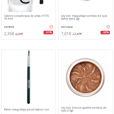
Catrice iconails laca de uñas nº175
Lily lolo maquillaje sombra de ojos
10.5ml
starry eyed 2gr
CATRICE
LILY LOLO
2,36€
7,01€
- 61%
- 60%
6,00€
17,47€
Lily lolo bronze sparkle sombra de
Beter maquillaje pincel labios 1un
ojos 2.5gr