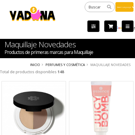
Powered
by
Tra
Maquillaje Novedades
Productos de primeras marcas para Maquillaje
INICIO
PERFUMES Y COSMÉTICA
MAQUILLAJE NOVEDADES
Total de productos disponibles
148