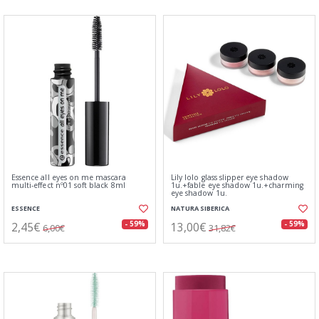
Essence all eyes on me mascara
Lily lolo glass slipper eye shadow
multi-effect nº01 soft black 8ml
1u.+fable eye shadow 1u.+charming
eye shadow 1u.
ESSENCE
NATURA SIBERICA
2,45€
13,00€
- 59%
- 59%
6,00€
31,82€