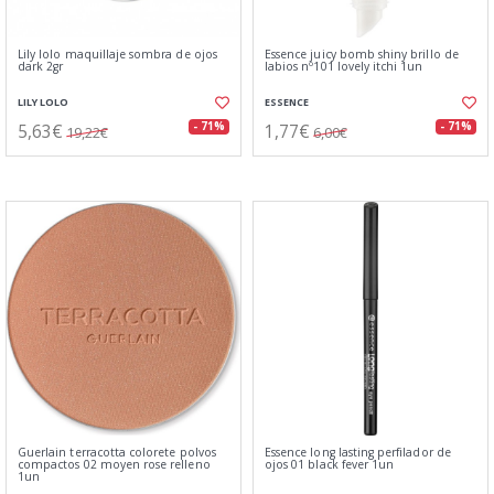
Lily lolo maquillaje sombra de ojos
Essence juicy bomb shiny brillo de
dark 2gr
labios nº101 lovely itchi 1un
LILY LOLO
ESSENCE
5,63€
1,77€
- 71%
- 71%
19,22€
6,00€
Guerlain terracotta colorete polvos
Essence long lasting perfilador de
compactos 02 moyen rose relleno
ojos 01 black fever 1un
1un