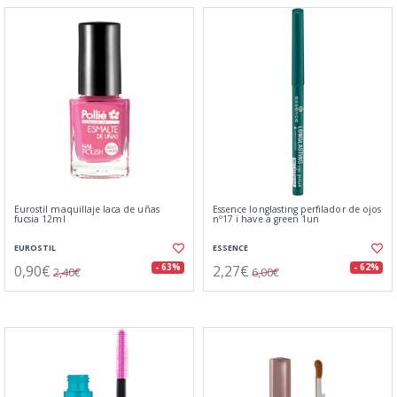
Eurostil maquillaje laca de uñas
Essence longlasting perfilador de ojos
fucsia 12ml
nº17 i have a green 1un
EUROSTIL
ESSENCE
0,90€
2,27€
- 63%
- 62%
2,40€
6,00€