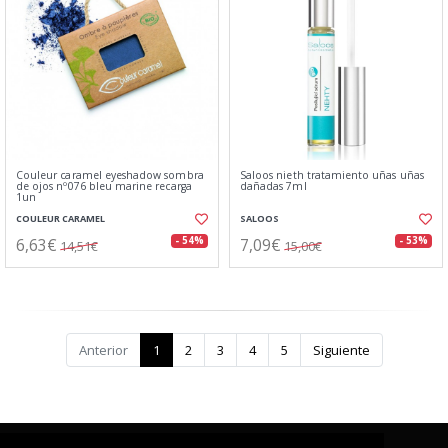
Couleur caramel eyeshadow sombra
Saloos nieth tratamiento uñas uñas
de ojos nº076 bleu marine recarga
dañadas 7ml
1un
COULEUR CARAMEL
SALOOS
6,63€
7,09€
- 54%
- 53%
14,51€
15,00€
Anterior
1
2
3
4
5
Siguiente