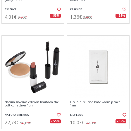
ESSENCE
ESSENCE
4,01€
1,36€
- 55%
- 55%
9,00€
3,00€
Natura siberica edicion limitada the
Lily lolo relleno base warm peach
cult collection 1un
1un
NATURA SIBERICA
LILY LOLO
22,73€
10,03€
- 55%
- 55%
50,07€
22,08€