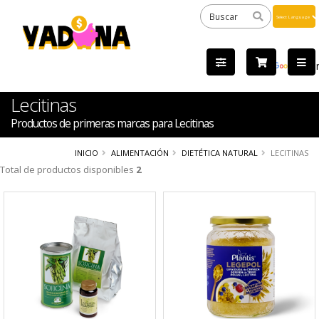
Powered
by
Tra
Lecitinas
Productos de primeras marcas para Lecitinas
INICIO
ALIMENTACIÓN
DIETÉTICA NATURAL
LECITINAS
Total de productos disponibles
2