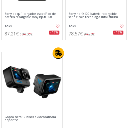
Sony bc-qz1 cargador específico de
Sony np-fz100 batería recargable
batería recargable sony np-fz100
serie z con tecnología infolithium
SONY
SONY
87,21€
78,57€
- 17%
- 17%
104,65€
94,28€
Gopro hero12 black / videocámara
deportiva