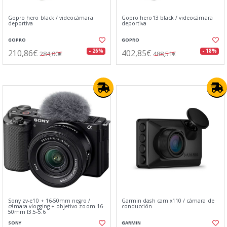
Gopro hero black / videocámara
Gopro hero13 black / videocámara
deportiva
deportiva
GOPRO
GOPRO
210,86€
402,85€
- 26%
- 18%
284,00€
488,51€
Sony zv-e10 + 16-50mm negro /
Garmin dash cam x110 / cámara de
cámara vlogging + objetivo zoom 16-
conducción
50mm f3.5-5.6
SONY
GARMIN