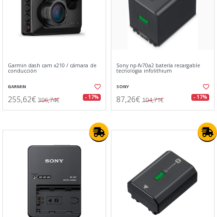
Garmin dash cam x210 / cámara de
Sony np-fv70a2 batería recargable
conducción
tecnologia infolithium
GARMIN
SONY
255,62€
87,26€
- 17%
- 17%
306,74€
104,71€