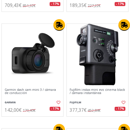
709,43€
189,35€
- 17%
- 17%
851,32€
227,22€
Garmin dash cam mini 3 / cámara
Fujifilm instax mini evo cinema black
de conducción
/ cámara instantánea
GARMIN
FUJIFILM
142,00€
377,37€
- 17%
- 17%
170,40€
452,84€