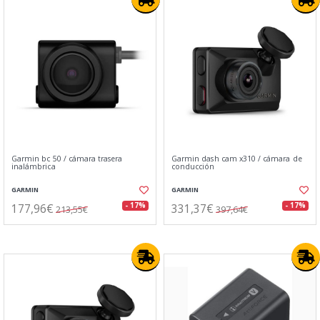
Garmin bc 50 / cámara trasera
Garmin dash cam x310 / cámara de
inalámbrica
conducción
GARMIN
GARMIN
177,96€
331,37€
- 17%
- 17%
213,55€
397,64€