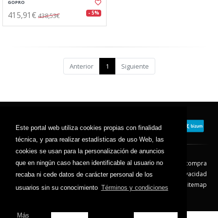
GOPRO
415,91€
- 5%
438,53€
Anterior
1
Siguiente
Este portal web utiliza cookies propias con finalidad
técnica, y para realizar estadísticas de uso Web, las
cookies se usan para la personalización de anuncios
que en ningún caso hacen identificable al usuario no
Contacto
Aviso Legal
Condiciones de compra
Política de envíos
Política de devolución
Política de Privacidad
recaba ni cede datos de carácter personal de los
Política de Cookies
Sitemap
usuarios sin su conocimiento
Términos y condiciones
© 2026 - Todos los derechos reservados.
Más