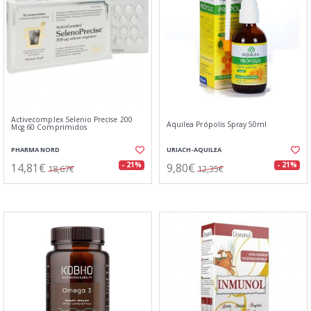
Activecomplex Selenio Precise 200
Aquilea Própolis Spray 50ml
Mcg 60 Comprimidos
PHARMA NORD
URIACH-AQUILEA
14,81€
9,80€
- 21%
- 21%
18,67€
12,35€