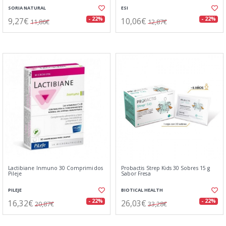
SORIA NATURAL
ESI
9,27€
10,06€
- 22%
- 22%
11,86€
12,87€
Lactibiane Inmuno 30 Comprimidos
Probactis Strep Kids 30 Sobres 15 g
Pileje
Sabor Fresa
PILEJE
BIOTICAL HEALTH
16,32€
26,03€
- 22%
- 22%
20,87€
33,28€