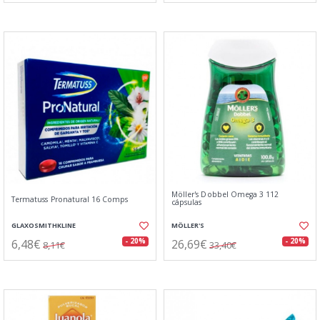
Möller's Dobbel Omega 3 112
Termatuss Pronatural 16 Comps
cápsulas
GLAXOSMITHKLINE
MÖLLER'S
6,48€
26,69€
- 20%
- 20%
8,11€
33,40€