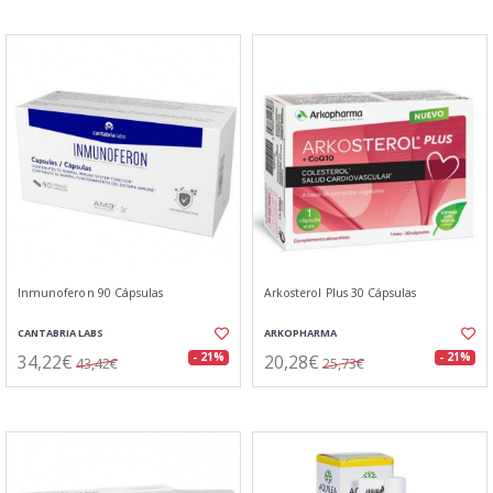
Inmunoferon 90 Cápsulas
Arkosterol Plus 30 Cápsulas
CANTABRIA LABS
ARKOPHARMA
34,22€
20,28€
- 21%
- 21%
43,42€
25,73€