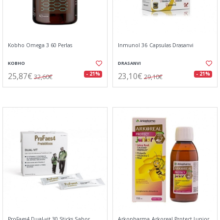
Kobho Omega 3 60 Perlas
Inmunol 36 Capsulas Drasanvi
KOBHO
DRASANVI
25,87€
23,10€
- 21%
- 21%
32,60€
29,10€
ProFaes4 Dual-vit 30 Sticks Sabor
Arkopharma Arkoreal Protect Junior