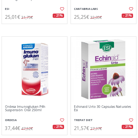
ESI
CANTABRIA LABS
25,01€
25,25€
- 21%
- 21%
31,75€
32,05€
Ordesa Imunoglukan P4h
Echinaid Urto 30 Capsulas Naturales
Suspensión Oral 250ml
Esi
ORDESA
TREPAT DIET
37,44€
21,57€
- 21%
- 21%
47,52€
27,37€