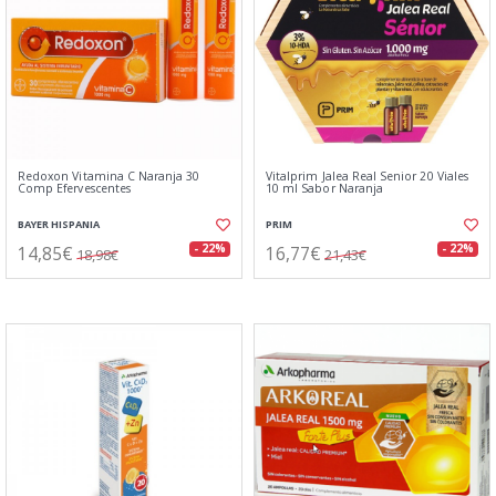
Redoxon Vitamina C Naranja 30
Vitalprim Jalea Real Senior 20 Viales
Comp Efervescentes
10 ml Sabor Naranja
BAYER HISPANIA
PRIM
14,85€
16,77€
- 22%
- 22%
18,98€
21,43€