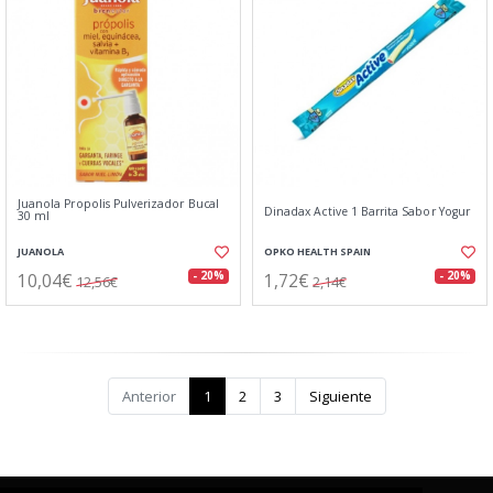
Juanola Propolis Pulverizador Bucal
Dinadax Active 1 Barrita Sabor Yogur
30 ml
JUANOLA
OPKO HEALTH SPAIN
10,04€
1,72€
- 20%
- 20%
12,56€
2,14€
Anterior
1
2
3
Siguiente