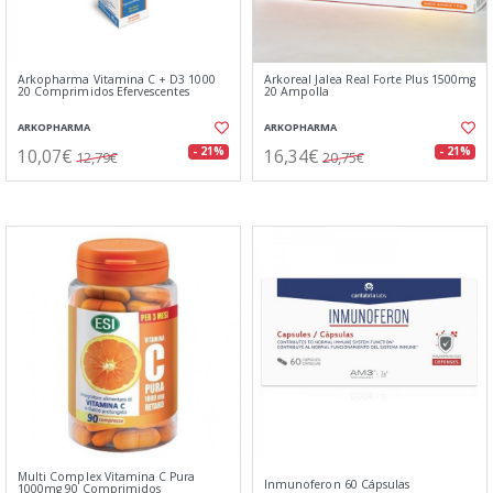
Arkopharma Vitamina C + D3 1000
Arkoreal Jalea Real Forte Plus 1500mg
20 Comprimidos Efervescentes
20 Ampolla
ARKOPHARMA
ARKOPHARMA
10,07€
16,34€
- 21%
- 21%
12,79€
20,75€
Multi Complex Vitamina C Pura
Inmunoferon 60 Cápsulas
1000mg 90 Comprimidos