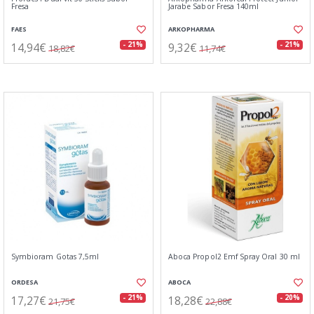
Fresa
Jarabe Sabor Fresa 140ml
FAES
ARKOPHARMA
14,94€
9,32€
- 21%
- 21%
18,82€
11,74€
Symbioram Gotas 7,5ml
Aboca Propol2 Emf Spray Oral 30 ml
ORDESA
ABOCA
17,27€
18,28€
- 21%
- 20%
21,75€
22,88€