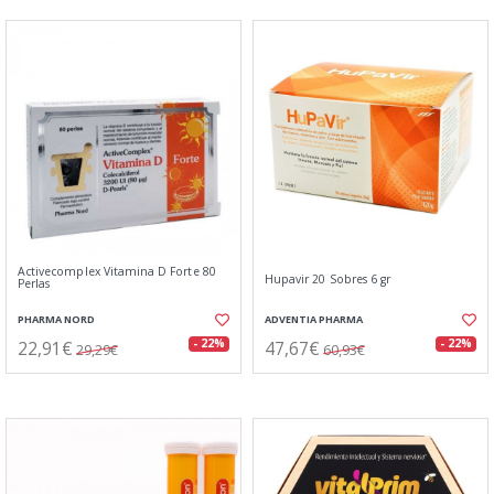
Activecomplex Vitamina D Forte 80
Hupavir 20 Sobres 6 gr
Perlas
PHARMA NORD
ADVENTIA PHARMA
22,91€
47,67€
- 22%
- 22%
29,29€
60,93€