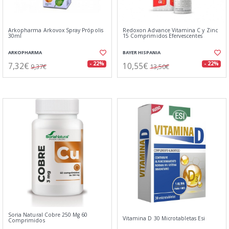
Arkopharma Arkovox Spray Própolis
Redoxon Advance Vitamina C y Zinc
30ml
15 Comprimidos Efervescentes
ARKOPHARMA
BAYER HISPANIA
7,32€
10,55€
- 22%
- 22%
9,37€
13,50€
Soria Natural Cobre 250 Mg 60
Vitamina D 30 Microtabletas Esi
Comprimidos