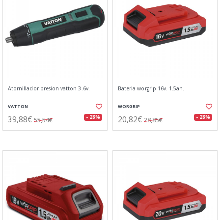
Atornillador presion vatton 3.6v.
Bateria worgrip 16v. 1.5ah.
VATTON
WORGRIP
39,88€
20,82€
- 28%
- 28%
55,54€
28,85€