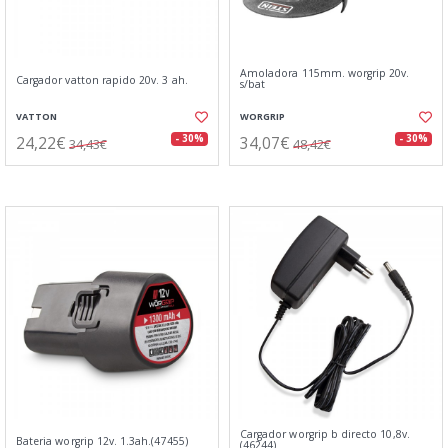
Amoladora 115mm. worgrip 20v.
Cargador vatton rapido 20v. 3 ah.
s/bat
VATTON
WORGRIP
24,22€
34,07€
- 30%
- 30%
34,43€
48,42€
Cargador worgrip b directo 10,8v.
Bateria worgrip 12v. 1.3ah.(47455)
(46244)