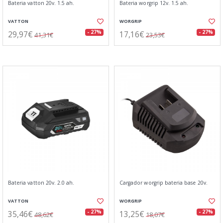
Bateria vatton 20v. 1.5 ah.
Bateria worgrip 12v. 1.5 ah.
VATTON
WORGRIP
29,97€
17,16€
- 27%
- 27%
41,31€
23,53€
Bateria vatton 20v. 2.0 ah.
Cargador worgrip bateria base 20v.
VATTON
WORGRIP
35,46€
13,25€
- 27%
- 27%
48,62€
18,07€