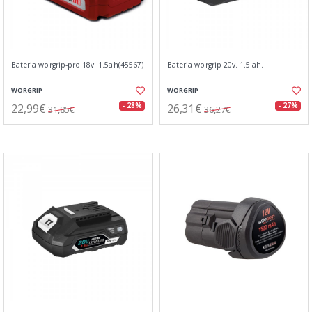
Bateria worgrip-pro 18v. 1.5ah(45567)
Bateria worgrip 20v. 1.5 ah.
WORGRIP
WORGRIP
22,99€
26,31€
- 28%
- 27%
31,85€
36,27€