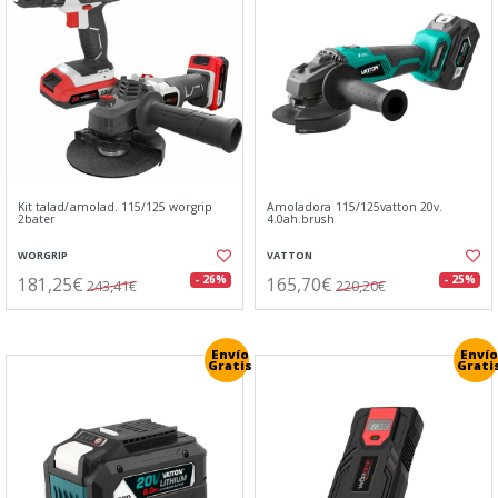
Kit talad/amolad. 115/125 worgrip
Amoladora 115/125vatton 20v.
2bater
4.0ah.brush
WORGRIP
VATTON
181,25€
165,70€
- 26%
- 25%
243,41€
220,20€
Envío
Envío
Gratis
Grati