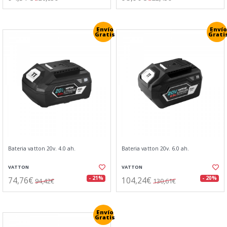
Envío
Envío
Gratis
Grati
Bateria vatton 20v. 4.0 ah.
Bateria vatton 20v. 6.0 ah.
VATTON
VATTON
74,76€
104,24€
- 21%
- 20%
94,42€
130,61€
Envío
Gratis