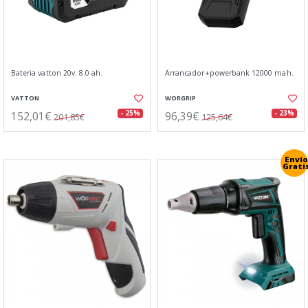
Bateria vatton 20v. 8.0 ah.
Arrancador+powerbank 12000 mah.
VATTON
WORGRIP
152,01€
96,39€
- 25%
- 23%
201,85€
125,64€
Envío
Grati