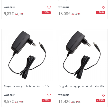
WORGRIP
WORGRIP
9,83€
15,08€
- 30%
- 30%
13,97€
21,43€
Cargador worgrip bateria directo 16v.
Cargador worgrip bateria directo 20v.
WORGRIP
WORGRIP
9,57€
11,42€
- 29%
- 29%
13,54€
16,15€