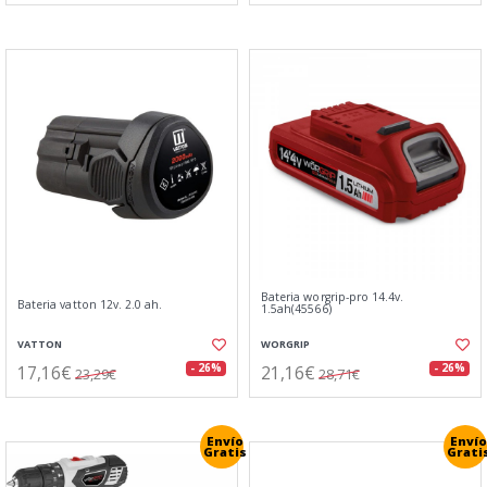
Bateria worgrip-pro 14.4v.
Bateria vatton 12v. 2.0 ah.
1.5ah(45566)
VATTON
WORGRIP
17,16€
21,16€
- 26%
- 26%
23,29€
28,71€
Envío
Envío
Gratis
Grati