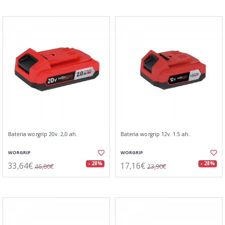
Bateria worgrip 20v. 2,0 ah.
Bateria worgrip 12v. 1.5 ah.
WORGRIP
WORGRIP
33,64€
17,16€
- 28%
- 28%
46,86€
23,90€