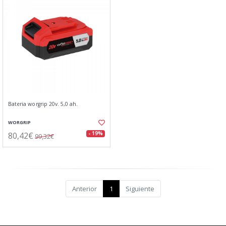
Bateria worgrip 20v. 5,0 ah.
WORGRIP
80,42€
- 19%
99,32€
Anterior
1
Siguiente