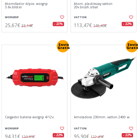
Atornillador d/pos. worgrip
Atorn. plad/escay.vatton
3.6v.blister
20v.brush.s/bat
WORGRIP
VATTON
25,67€
113,47€
- 23%
- 22%
33,14€
145,40€
Envío
Envío
Gratis
Grati
Cargador bateria worgrip 4/12v.
Amoladora 230mm. vatton 2400 w.
WORGRIP
VATTON
94,31€
95,90€
- 22%
- 22%
120,83€
122,43€