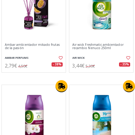
Ambar ambientador mikado frutas
Air wick Freshmatic ambientador
de la pasión
recambio Nenuco 250ml
AMBAR PERFUMS
AIR WICK
2,79€
3,44€
- 38%
- 35%
4,50€
5,30€