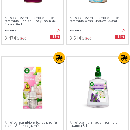
Air wick Freshmatic ambientador
Air wick Freshmatic ambientador
recambio Lirio de Luna y Satén de
recambio Oasis Turquesa 250ml
Seda 250ml
AIR WICK
AIR WICK
3,47€
3,51€
- 35%
- 34%
5,30€
5,30€
Air Wick recambio eléctrico peonia
Air Wick ambientador recambio
blanca & flor de jazmín
Lavanda & Lirio