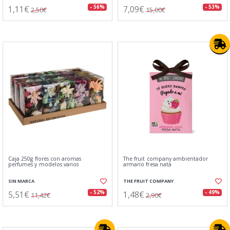
1,11€
7,09€
- 56%
- 53%
2,50€
15,00€
Caja 250g flores con aromas
The fruit company ambientador
perfumes y modelos varios
armario fresa nata
SIN MARCA
THE FRUIT COMPANY
5,51€
1,48€
- 52%
- 49%
11,42€
2,90€