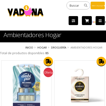
Powered
by
Tra
Ambientadores Hogar
INICIO
HOGAR
DROGUERÍA
AMBIENTADORES HOGAR
Total de productos disponibles
85
Oferta