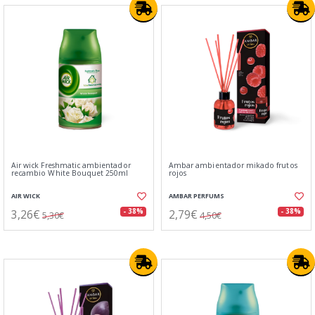
Air wick Freshmatic ambientador
Ambar ambientador mikado frutos
recambio White Bouquet 250ml
rojos
AIR WICK
AMBAR PERFUMS
3,26€
2,79€
- 38%
- 38%
5,30€
4,50€