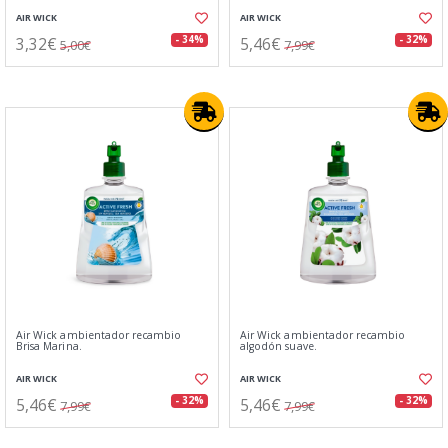
AIR WICK
AIR WICK
3,32€
5,46€
- 34%
- 32%
5,00€
7,99€
Air Wick ambientador recambio
Air Wick ambientador recambio
Brisa Marina.
algodón suave.
AIR WICK
AIR WICK
5,46€
5,46€
- 32%
- 32%
7,99€
7,99€