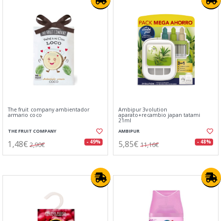
The fruit company ambientador
Ambipur 3volution
armario coco
aparato+recambio japan tatami
21ml
THE FRUIT COMPANY
AMBIPUR
1,48€
5,85€
- 49%
- 48%
2,90€
11,16€