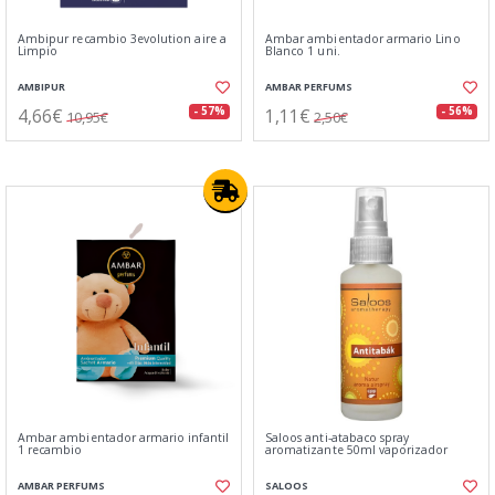
Ambipur recambio 3evolution aire a
Ambar ambientador armario Lino
Limpio
Blanco 1 uni.
AMBIPUR
AMBAR PERFUMS
4,66€
1,11€
- 57%
- 56%
10,95€
2,50€
Ambar ambientador armario infantil
Saloos anti-atabaco spray
1 recambio
aromatizante 50ml vaporizador
AMBAR PERFUMS
SALOOS