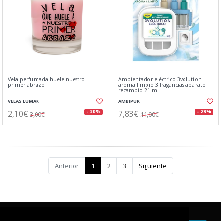
Vela perfumada huele nuestro
Ambientador eléctrico 3volution
primer abrazo
aroma limpio 3 fragancias aparato +
recambio 21 ml
VELAS LUMAR
AMBIPUR
2,10€
7,83€
- 30%
- 29%
3,00€
11,00€
Anterior
1
2
3
Siguiente