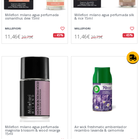
Millefiori milano agua perfumada
Millefiori milano agua perfumada silk
osmanthus dew 15ml
& rice 15ml
MILLEFIORI
MILLEFIORI
11,46€
11,46€
- 45%
- 45%
20,73€
20,73€
Millefiori milano agua perfumada
Air wick freshmatic ambientador
magnolia blossom & wood recarga
recambio lavanda & camomila
15ml