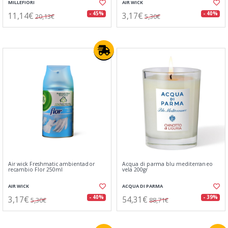
MILLEFIORI
AIR WICK
11,14€
3,17€
- 45%
- 40%
20,13€
5,30€
Air wick Freshmatic ambientador
Acqua di parma blu mediterraneo
recambio Flor 250ml
vela 200gr
AIR WICK
ACQUA DI PARMA
3,17€
54,31€
- 40%
- 39%
5,30€
88,71€