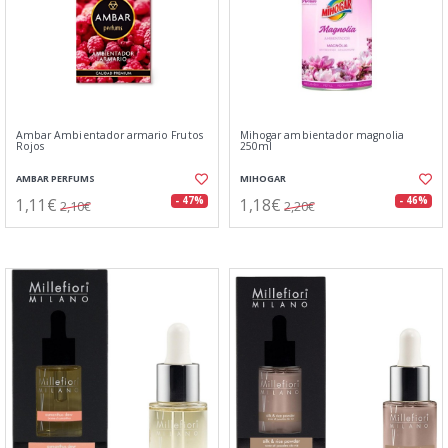
Ambar Ambientador armario Frutos
Mihogar ambientador magnolia
Rojos
250ml
AMBAR PERFUMS
MIHOGAR
1,11€
1,18€
- 47%
- 46%
2,10€
2,20€