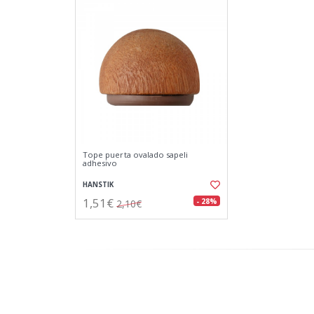
Tope puerta ovalado sapeli
adhesivo
HANSTIK
1,51€
- 28%
2,10€