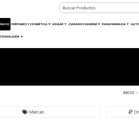
INICIO
PERFUMES Y COSMÉTICA
HOGAR
CUIDADO E HIGIENE
PARAFARMACIA
AUT
TECNOLOGÍA
INICIO
Marcas
Or