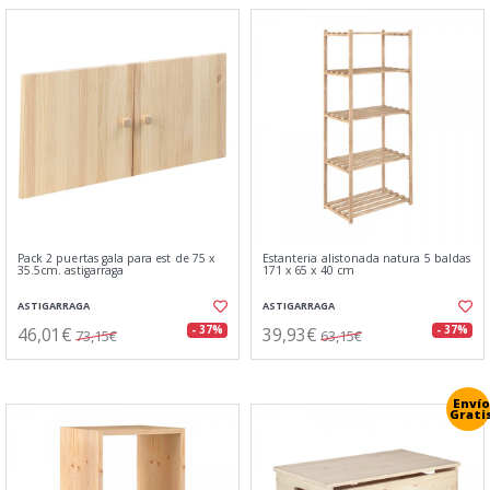
Pack 2 puertas gala para est de 75 x
Estanteria alistonada natura 5 baldas
35.5cm. astigarraga
171 x 65 x 40 cm
ASTIGARRAGA
ASTIGARRAGA
46,01€
39,93€
- 37%
- 37%
73,15€
63,15€
Envío
Grati