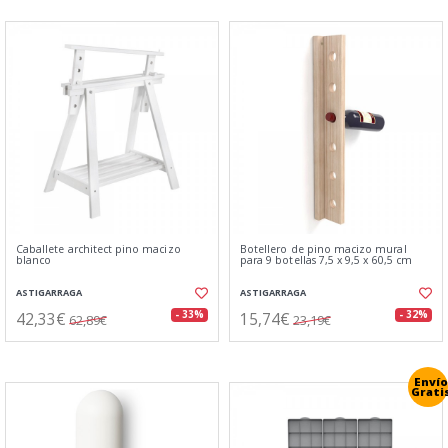
Caballete architect pino macizo
Botellero de pino macizo mural
blanco
para 9 botellas 7,5 x 9,5 x 60,5 cm
ASTIGARRAGA
ASTIGARRAGA
42,33€
15,74€
- 33%
- 32%
62,89€
23,19€
Envío
Grati