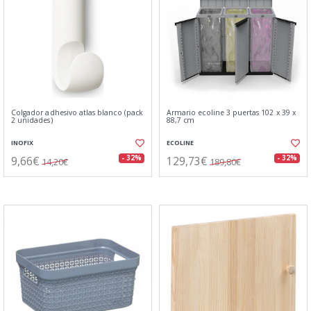
Colgador adhesivo atlas blanco (pack
Armario ecoline 3 puertas 102 x 39 x
2 unidades)
88,7 cm
INOFIX
ECOLINE
9,66€
129,73€
- 32%
- 32%
14,20€
189,80€