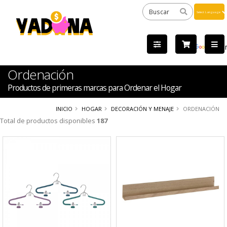
Powered
by
Tra
Ordenación
Productos de primeras marcas para Ordenar el Hogar
INICIO
HOGAR
DECORACIÓN Y MENAJE
ORDENACIÓN
Total de productos disponibles
187