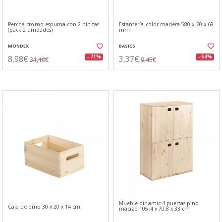
Percha cromo-espuma con 2 pinzas
Estantería color madera 580 x 60 x 68
(pack 2 unidades)
mm
MONDEX
BASICS
8,98€
3,37€
- 71%
- 64%
31,10€
9,45€
Mueble dinamic 4 puertas pino
Caja de pino 30 x 20 x 14 cm
macizo 105,4 x 70,8 x 33 cm