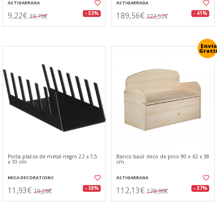
ASTIGARRAGA
ASTIGARRAGA
9,22€
189,56€
- 53%
- 41%
19,76€
322,52€
Envío
Grati
Porta platos de metal negro 22 x 7,5
Banco baúl deco de pino 90 x 62 x 38
x 10 cm
cm
MICA DECORATIONS
ASTIGARRAGA
11,93€
112,13€
- 38%
- 37%
19,28€
178,96€