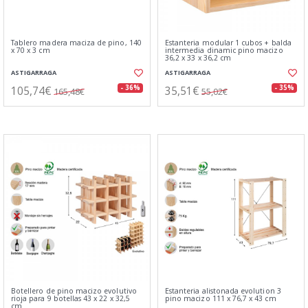
Tablero madera maciza de pino, 140
Estanteria modular 1 cubos + balda
x 70 x 3 cm
intermedia dinamic pino macizo
36,2 x 33 x 36,2 cm
ASTIGARRAGA
ASTIGARRAGA
105,74€
35,51€
- 36%
- 35%
165,48€
55,02€
Botellero de pino macizo evolutivo
Estanteria alistonada evolution 3
rioja para 9 botellas 43 x 22 x 32,5
pino macizo 111 x 76,7 x 43 cm
cm