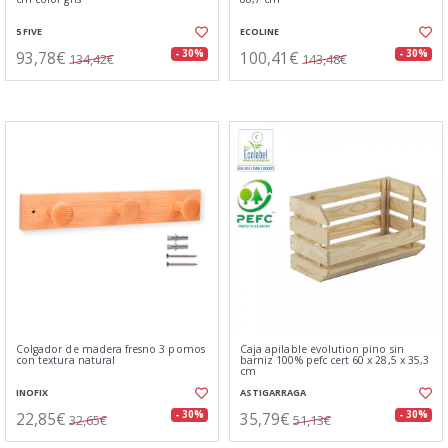
5 FIVE
ECOLINE
93,78€
100,41€
- 30%
- 30%
134,42€
143,48€
Colgador de madera fresno 3 pomos
Caja apilable evolution pino sin
con textura natural
barniz 100% pefc cert 60 x 28,5 x 35,3
cm
INOFIX
ASTIGARRAGA
22,85€
35,79€
- 30%
- 30%
32,65€
51,13€