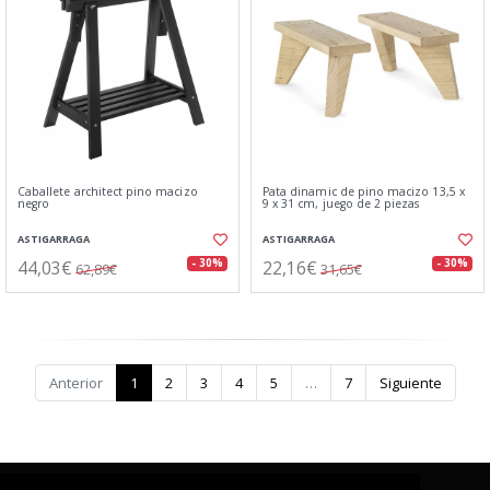
Caballete architect pino macizo
Pata dinamic de pino macizo 13,5 x
negro
9 x 31 cm, juego de 2 piezas
ASTIGARRAGA
ASTIGARRAGA
44,03€
22,16€
- 30%
- 30%
62,89€
31,65€
Anterior
1
2
3
4
5
…
7
Siguiente