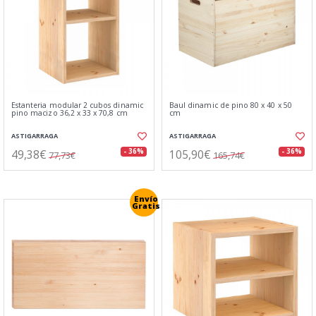
Estanteria modular 2 cubos dinamic
Baul dinamic de pino 80 x 40 x 50
pino macizo 36,2 x 33 x 70,8 cm
cm
ASTIGARRAGA
ASTIGARRAGA
49,38€
105,90€
- 36%
- 36%
77,73€
165,74€
Envío
Gratis