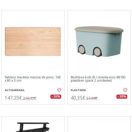
Tablero madera maciza de pino, 160
Multibox kids 45 l menta-ecru 88100
x 80 x 3 cm
plastiken (pack 2 unidades)
ASTIGARRAGA
PLASTIKEN
147,23€
40,35€
- 30%
- 30%
210,32€
57,64€