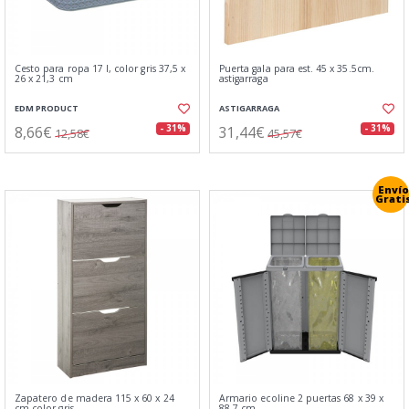
Cesto para ropa 17 l, color gris 37,5 x
Puerta gala para est. 45 x 35.5cm.
26 x 21,3 cm
astigarraga
EDM PRODUCT
ASTIGARRAGA
8,66€
31,44€
- 31%
- 31%
12,58€
45,57€
Envío
Grati
Zapatero de madera 115 x 60 x 24
Armario ecoline 2 puertas 68 x 39 x
cm color gris
88,7 cm