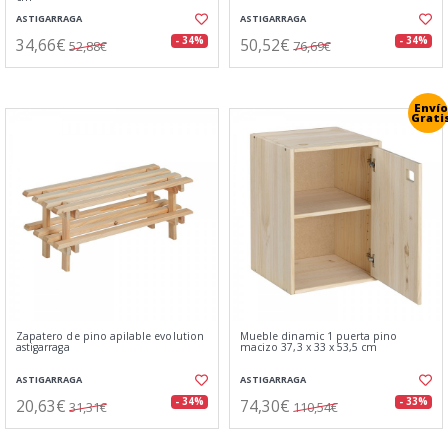
ASTIGARRAGA
ASTIGARRAGA
34,66€
50,52€
- 34%
- 34%
52,88€
76,69€
Envío
Grati
Zapatero de pino apilable evolution
Mueble dinamic 1 puerta pino
astigarraga
macizo 37,3 x 33 x 53,5 cm
ASTIGARRAGA
ASTIGARRAGA
20,63€
74,30€
- 34%
- 33%
31,31€
110,54€