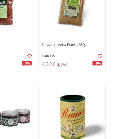
Salvado avena Plantis 350g
PLANTIS
4,32€
- 9%
- 9%
4,75€