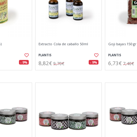
)
Extracto Cola de caballo 50ml
Goji bayas 150 gr
PLANTIS
PLANTIS
8,82€
6,73€
- 9%
- 9%
9,70€
7,40€