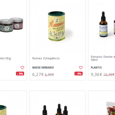
Extracto Diente d
tis 50 g
Rumex 3 (hepático)
50ml
MAESE HERBARIO
PLANTIS
6,27€
9,36€
- 9%
- 9%
6,90€
10,30€