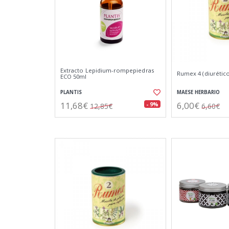
Extracto Lepidium-rompepiedras
Rumex 4 (diurético
ECO 50ml
PLANTIS
MAESE HERBARIO
11,68€
6,00€
- 9%
12,85€
6,60€