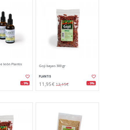
e león Plantis
Goji bayas 300 gr
PLANTIS
11,95€
- 9%
- 9%
13,15€