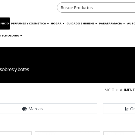
INICIO
PERFUMES Y COSMÉTICA
HOGAR
CUIDADO E HIGIENE
PARAFARMACIA
AUT
TECNOLOGÍA
sobres y botes
INICIO
ALIMEN
Marcas
Or