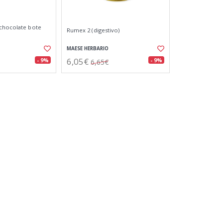
 chocolate bote
Rumex 2 (digestivo)
MAESE HERBARIO
6,05€
- 9%
- 9%
6,65€