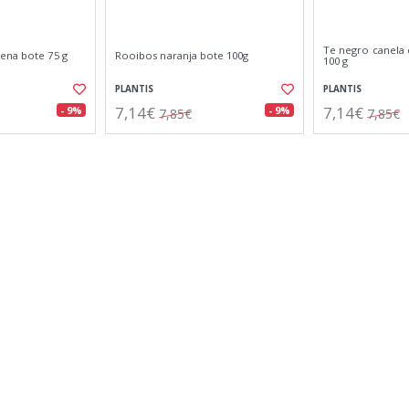
Te negro canela
ena bote 75 g
Rooibos naranja bote 100g
100 g
PLANTIS
PLANTIS
7,14€
7,14€
- 9%
- 9%
7,85€
7,85€