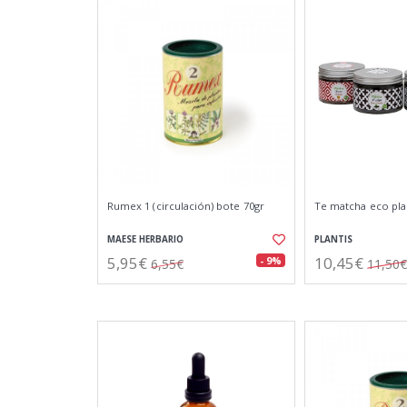
Rumex 1 (circulación) bote 70gr
Te matcha eco plan
MAESE HERBARIO
PLANTIS
5,95€
10,45€
- 9%
6,55€
11,50€