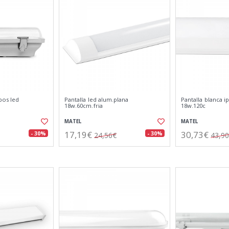
bos led
Pantalla led alum.plana
Pantalla blanca i
18w.60cm.fria
18w.120c
MATEL
MATEL
17,19€
30,73€
- 30%
- 30%
24,56€
43,9