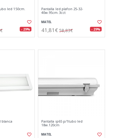
tubo led 150cm.
Pantalla led plafon 25-32-
40w.95cm.3cct
MATEL
41,81€
- 29%
- 29%
4€
58,83€
l blanca
Pantalla ip65 p/1tubo led
18w.120cm
MATEL