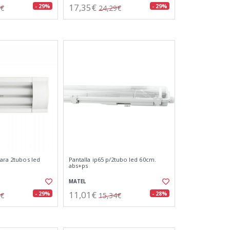
17,35€
- 29%
- 29%
7€
24,29€
para 2tubos led
Pantalla ip65 p/2tubo led 60cm.
abs+ps
MATEL
11,01€
- 29%
- 28%
0€
15,34€