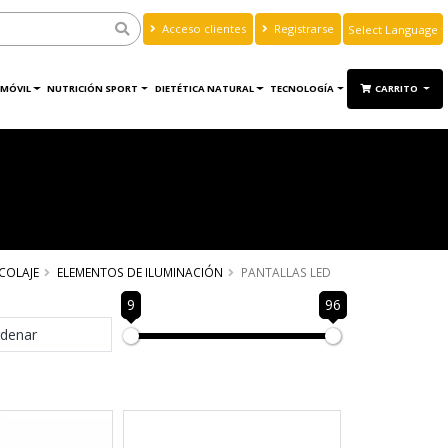
Acceso clientes
Registrarse
Powered by
Translate
MÓVIL
NUTRICIÓN SPORT
DIETÉTICA NATURAL
TECNOLOGÍA
CARRITO
COLAJE
ELEMENTOS DE ILUMINACIÓN
PANTALLAS LED
9
96
denar