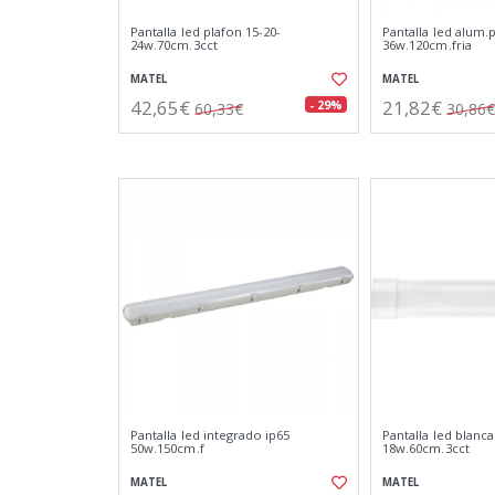
Pantalla led plafon 15-20-
Pantalla led alum.
24w.70cm.3cct
36w.120cm.fria
MATEL
MATEL
42,65€
21,82€
- 29%
60,33€
30,86€
Pantalla led integrado ip65
Pantalla led blanca
50w.150cm.f
18w.60cm.3cct
MATEL
MATEL