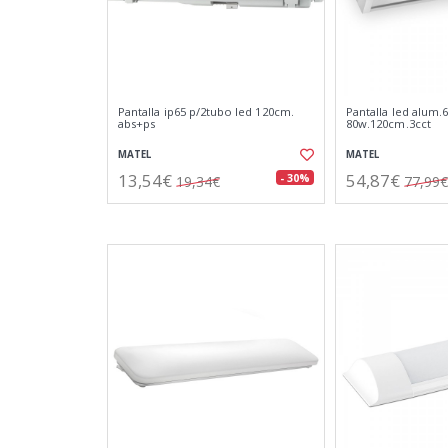
Pantalla ip65 p/2tubo led 120cm.
Pantalla led alum.6
abs+ps
80w.120cm.3cct
MATEL
MATEL
13,54€
54,87€
- 30%
19,34€
77,99€