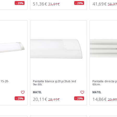
51,36€
41,69€
- 29%
- 29%
71,91€
58,3
 15-20-
Pantalla blanca ip20 p/2tub.led
Pantalla directa 
9w.60c
60cm.
MATEL
MATEL
20,11€
14,86€
- 29%
- 29%
28,15€
20,8