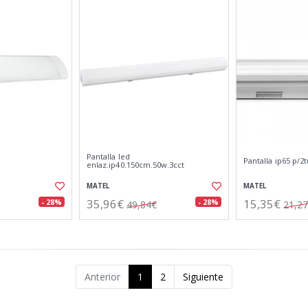
Pantalla led
Pantalla ip65 p/2
enlaz.ip40.150cm.50w.3cct
MATEL
MATEL
35,96€
15,35€
- 28%
- 28%
49,84€
21,2
Anterior
1
2
Siguiente