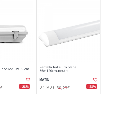
Pantalla led alum.plana
tubos led 9w. 60cm
36w.120cm.neutra
MATEL
21,82€
- 28%
- 28%
7€
30,23€