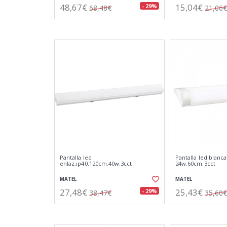
48,67€
15,04€
- 29%
68,48€
21,06€
Pantalla led
Pantalla led blanca
enlaz.ip40.120cm.40w.3cct
24w.60cm.3cct
MATEL
MATEL
27,48€
25,43€
- 29%
38,47€
35,60€