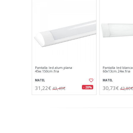
Pantalla led alum.plana
Pantalla led blanca
45w.150cm.fria
60x13cm.24w.fria
MATEL
MATEL
31,22€
30,73€
- 28%
43,49€
42,80€