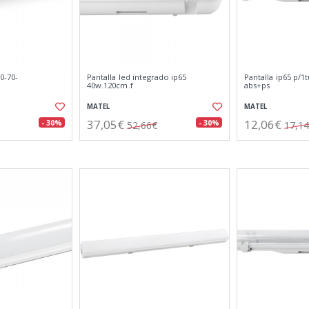
0-70-
Pantalla led integrado ip65
Pantalla ip65 p/1
40w.120cm.f
abs+ps
MATEL
MATEL
37,05€
12,06€
- 30%
- 30%
52,66€
17,1