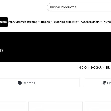
INICIO
PERFUMES Y COSMÉTICA
HOGAR
CUIDADO E HIGIENE
PARAFARMACIA
AUTO
ED
INICIO
HOGAR
BRI
Marcas
Or