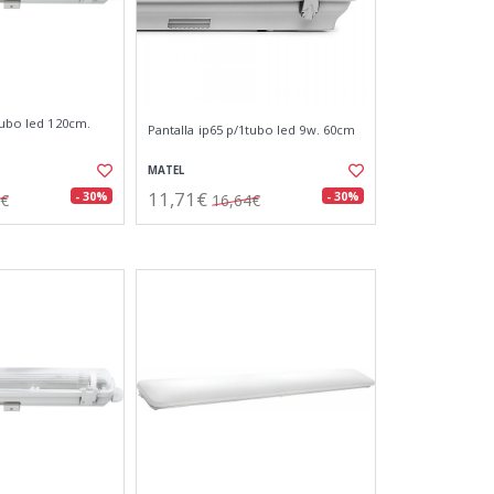
tubo led 120cm.
Pantalla ip65 p/1tubo led 9w. 60cm
MATEL
11,71€
- 30%
- 30%
4€
16,64€