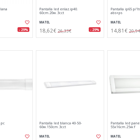
plana
Pantalla led enlaz.ip40.
Pantalla ip65 p/1
60cm.20w.3cct
abs+ps
MATEL
MATEL
18,62€
14,81€
- 29%
- 29%
26,33€
20,9
 pc
Pantalla led blanca 40-50-
Pantalla led pane
60w.150cm.3cct
55x16cm.25w.f
MATEL
MATEL