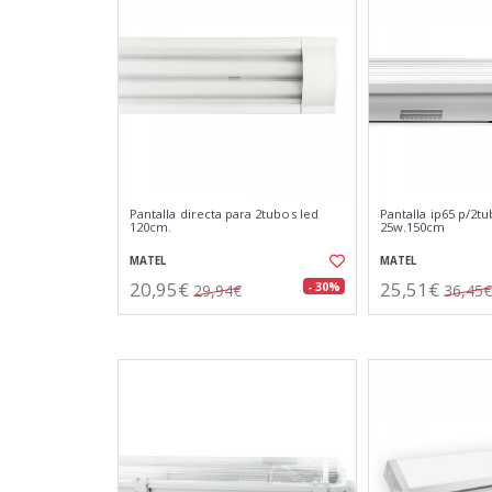
Pantalla directa para 2tubos led
Pantalla ip65 p/2tu
120cm.
25w.150cm
MATEL
MATEL
20,95€
25,51€
- 30%
29,94€
36,45€