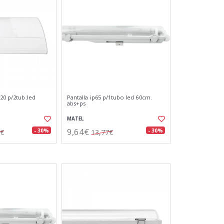
p20 p/2tub.led
Pantalla ip65 p/1tubo led 60cm.
abs+ps
MATEL
9,64€
- 30%
- 30%
0€
13,77€