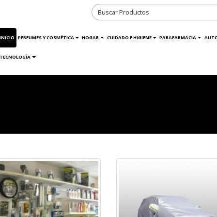
INICIO
PERFUMES Y COSMÉTICA
HOGAR
CUIDADO E HIGIENE
PARAFARMACIA
AUT
TECNOLOGÍA