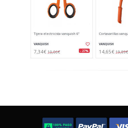
Tijera electricista vanquish 6"
Cortavarillas van
VANQUISH
VANQUISH
7,34€
14,65€
- 27%
10,06€
19,89€