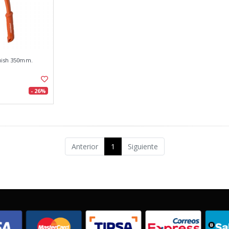
quish 350mm.
- 26%
Anterior
1
Siguiente