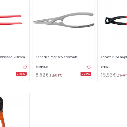
stificado 280mm.
Tenacilla marisco cromada
Tenaza rusa m/pl
SUPREME
STEIN
8,62€
15,53€
- 30%
- 28%
12,01€
21,4