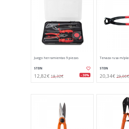
Juego herramientas 9 piezas
Tenaza rusa m/pla
STEIN
STEIN
12,82€
20,34€
- 30%
18,32€
29,06€