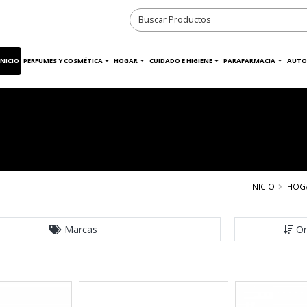
INICIO
PERFUMES Y COSMÉTICA
HOGAR
CUIDADO E HIGIENE
PARAFARMACIA
AUTO
INICIO
HOG
Marcas
Or