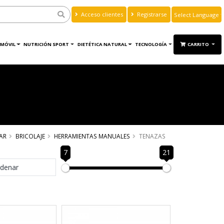
Acceso clientes
Registrarse
Powered by
Translate
MÓVIL
NUTRICIÓN SPORT
DIETÉTICA NATURAL
TECNOLOGÍA
CARRITO
AR
BRICOLAJE
HERRAMIENTAS MANUALES
TENAZAS
7
21
denar