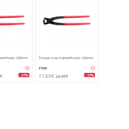
astificado 200mm.
Tenaza rusa m/plastificado 225mm.
STEIN
17,60€
- 27%
- 27%
1€
24,26€