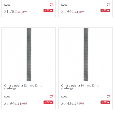
ALFA
ALFA
21,78€
22,94€
- 27%
- 27%
30,03€
31,62€
Cinta persiana 22 mm. 50 m.
Cinta persiana 14 mm. 50 m.
gris/beige
gris/beige
ALFA
ALFA
22,94€
20,43€
- 27%
- 26%
31,46€
27,73€