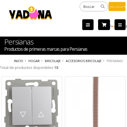
Powered
by
Tra
Persianas
Productos de primeras marcas para Persianas
INICIO
HOGAR
BRICOLAJE
ACCESORIOS BRICOLAJE
PERSIANAS
Total de productos disponibles
18