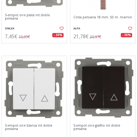
S-empot.one plata int.doble
Cinta persiana 18 mm. 50 m. marron
persiana
ONLEX
ALFA
7,45€
21,78€
- 30%
- 30%
10,65€
30,97€
S-empot.one blanca int.doble
S-empot.one grafito int.doble
persiana
persiana