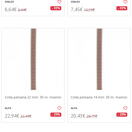
ONLEX
ONLEX
6,64€
7,45€
- 30%
- 30%
9,44€
10,59€
Cinta persiana 22 mm. 50 m. marron
Cinta persiana 14 mm. 50 m. marron
ALFA
ALFA
22,94€
20,43€
- 29%
- 29%
32,44€
28,75€