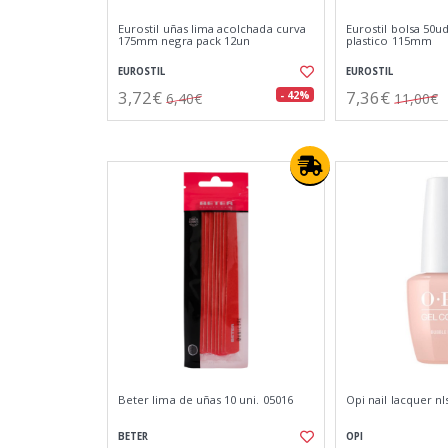
Eurostil uñas lima acolchada curva
Eurostil bolsa 50ud
175mm negra pack 12un
plastico 115mm
EUROSTIL
EUROSTIL
3,72€
7,36€
- 42%
6,40€
11,00€
Beter lima de uñas 10 uni. 05016
Opi nail lacquer n
BETER
OPI