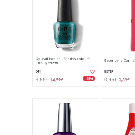
Opi nail laca de uñas this colour's
Beter Lima Corind
making waves
OPI
BETER
3,66€
0,96€
- 75%
14,52€
2,83€