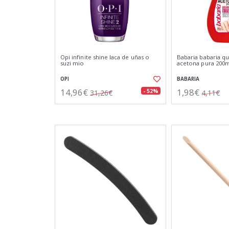
Opi infinite shine laca de uñas o
Babaria babaria qu
suzi mio
acetona pura 200
OPI
BABARIA
14,96€
1,98€
- 52%
31,26€
4,11€