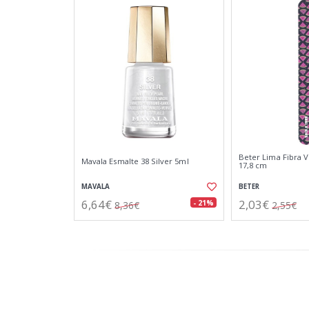
Beter Lima Fibra V
Mavala Esmalte 38 Silver 5ml
17,8 cm
MAVALA
BETER
6,64€
2,03€
- 21%
8,36€
2,55€