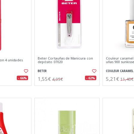
Beter Cortauñas de Manicura con
Couleur caramel 
on 4 unidades
depósito 07020
uñas 900 sunkiss
BETER
COULEUR CARAMEL
1,55€
5,21€
- 66%
- 62%
4,05€
11,40€