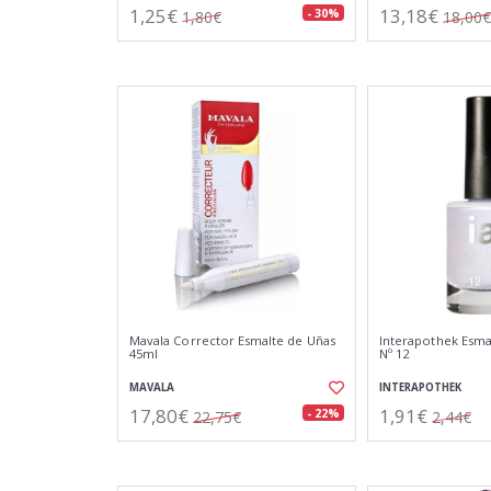
1,25€
13,18€
- 30%
1,80€
18,00€
Mavala Corrector Esmalte de Uñas
Interapothek Esma
45ml
Nº 12
MAVALA
INTERAPOTHEK
17,80€
1,91€
- 22%
22,75€
2,44€