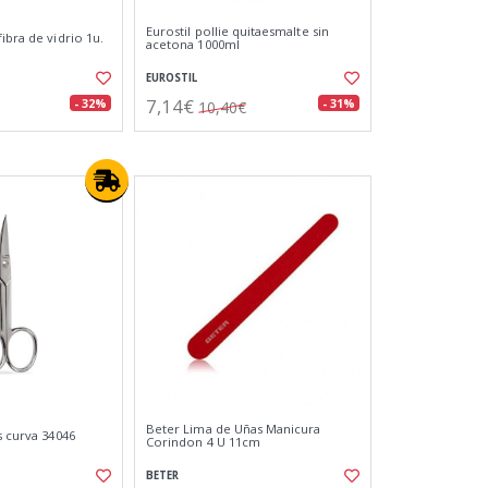
Eurostil pollie quitaesmalte sin
ibra de vidrio 1u.
acetona 1000ml
EUROSTIL
7,14€
- 32%
- 31%
10,40€
Beter Lima de Uñas Manicura
s curva 34046
Corindon 4 U 11cm
BETER