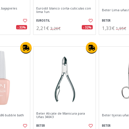
.bajapieles
Eurostil blanco corta-cuticulas con
Beter Lima uñas f
lima 1un
EUROSTIL
BETER
2,21€
1,33€
- 33%
- 32%
3,26€
1,95€
Beter Alicate de Manicura para
ls86 bubble bath
Beter tijeras uña
Uñas 34043
BETER
BETER