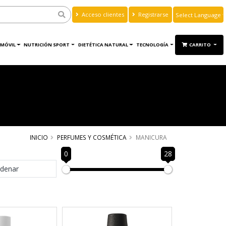
Acceso clientes
Registrarse
Powered by
Translate
MÓVIL
NUTRICIÓN SPORT
DIETÉTICA NATURAL
TECNOLOGÍA
CARRITO
INICIO
PERFUMES Y COSMÉTICA
MANICURA
0
28
denar