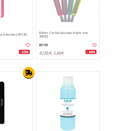
Beter Cortacutículas triple uso
a 6 facetas 05135
34032
BETER
4,06€
- 50%
- 44%
7,30€