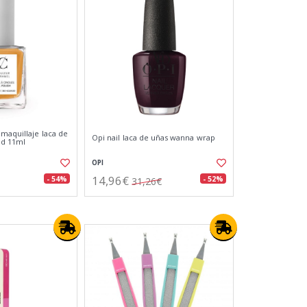
maquillaje laca de
Opi nail laca de uñas wanna wrap
ed 11ml
OPI
14,96€
- 54%
- 52%
31,26€