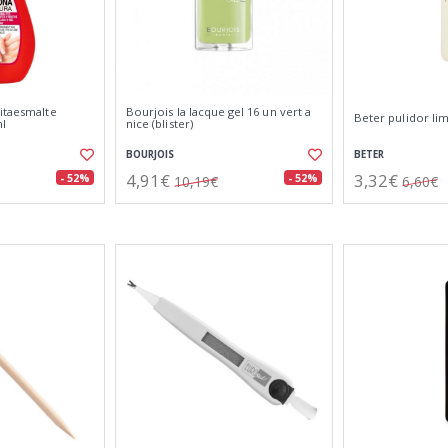
itaesmalte
Bourjois la lacque gel 16 un vert a
Beter pulidor lim
ml
nice (blister)
BOURJOIS
BETER
4,91€
3,32€
- 52%
- 52%
10,19€
6,60€