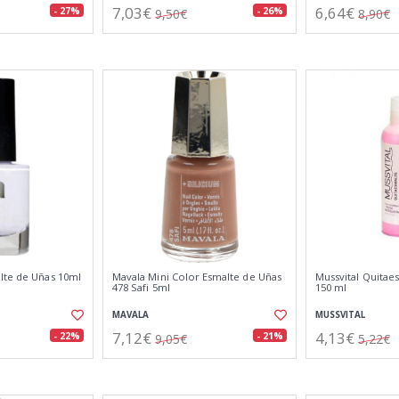
7,03€
6,64€
- 27%
- 26%
9,50€
8,90€
lte de Uñas 10ml
Mavala Mini Color Esmalte de Uñas
Mussvital Quitae
478 Safi 5ml
150 ml
MAVALA
MUSSVITAL
7,12€
4,13€
- 22%
- 21%
9,05€
5,22€