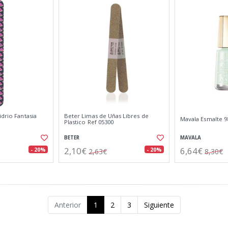
idrio Fantasia
Beter Limas de Uñas Libres de
Mavala Esmalte 9
Plastico Ref 05300
BETER
MAVALA
2,10€
6,64€
- 20%
- 20%
2,63€
8,30€
Anterior
1
2
3
Siguiente