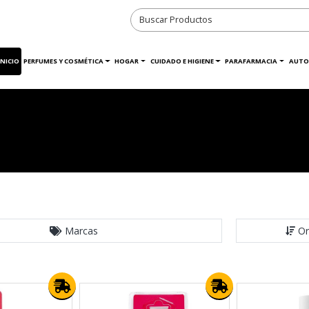
INICIO
PERFUMES Y COSMÉTICA
HOGAR
CUIDADO E HIGIENE
PARAFARMACIA
AUTO
Marcas
Or