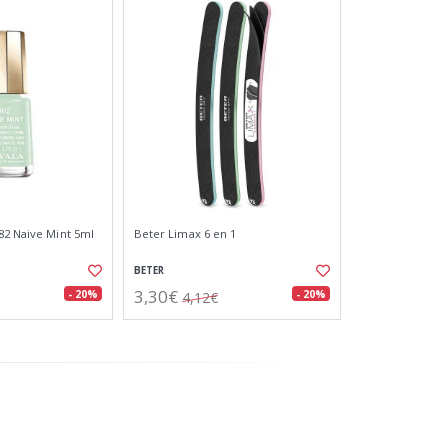
82 Naive Mint 5ml
Beter Limax 6 en 1
BETER
3,30€
- 20%
- 20%
4,12€