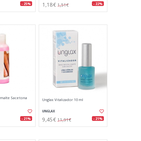
1,18€
- 25%
- 22%
1,51€
smalte Sacetona
Unglax Vitalizador 10 ml
UNGLAX
9,45€
- 21%
- 21%
11,91€