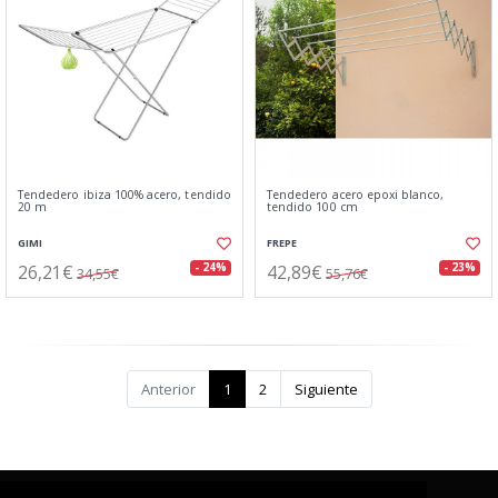
Tendedero ibiza 100% acero, tendido
Tendedero acero epoxi blanco,
20 m
tendido 100 cm
GIMI
FREPE
26,21€
42,89€
- 24%
- 23%
34,55€
55,76€
Anterior
1
2
Siguiente