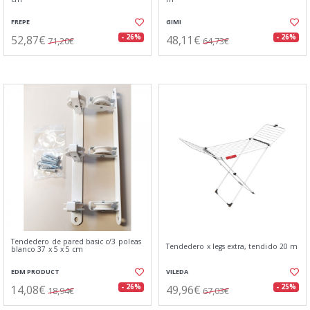
FREPE
GIMI
52,87€
48,11€
- 26%
- 26%
71,20€
64,73€
Tendedero de pared basic c/3 poleas
Tendedero x legs extra, tendido 20 m
blanco 37 x 5 x 5 cm
EDM PRODUCT
VILEDA
14,08€
49,96€
- 26%
- 25%
18,94€
67,03€