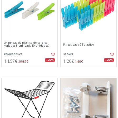
24 pinzas de plástico de colores
Pinzas pack 24 plastico
variados 8 cm (pack 10 unidades)
EDM PRODUCT
STOKER
14,57€
1,20€
- 26%
- 26%
19,82€
1,63€