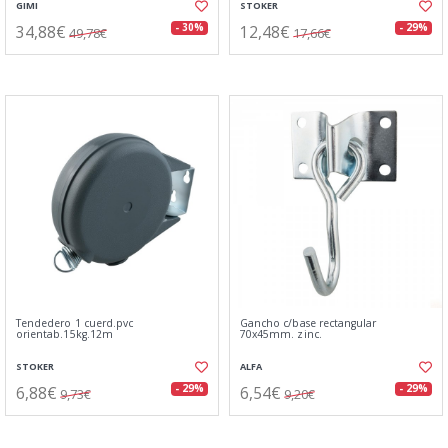
GIMI
STOKER
34,88€
12,48€
- 30%
- 29%
49,78€
17,66€
Tendedero 1 cuerd.pvc
Gancho c/base rectangular
orientab.15kg.12m
70x45mm. zinc.
STOKER
ALFA
6,88€
6,54€
- 29%
- 29%
9,73€
9,20€