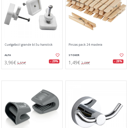
Cuelgafacil grande bl.5u hanstick
Pinzas pack 24 madera
ALFA
STOKER
3,96€
1,49€
- 29%
- 28%
5,55€
2,08€