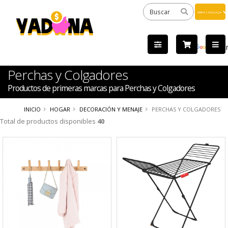
Powered
by
Tra
Perchas y Colgadores
Productos de primeras marcas para Perchas y Colgadores
INICIO
HOGAR
DECORACIÓN Y MENAJE
PERCHAS Y COLGADORES
Total de productos disponibles
40