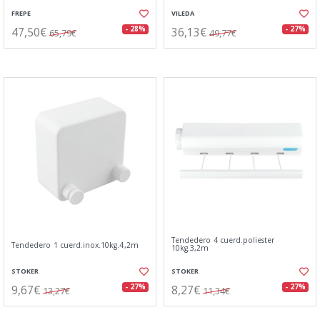
FREPE
VILEDA
47,50€
36,13€
- 28%
- 27%
65,79€
49,77€
Tendedero 4 cuerd.poliester
Tendedero 1 cuerd.inox.10kg.4,2m
10kg.3,2m
STOKER
STOKER
9,67€
8,27€
- 27%
- 27%
13,27€
11,34€