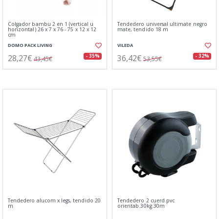
Colgador bambu 2 en 1 (vertical u
Tendedero universal ultimate negro
horizontal) 26 x 7 x 76 - 75 x 12 x 12
mate, tendido 18 m
cm
DOMO PACK LIVING
VILEDA
28,27€
36,42€
- 35%
- 32%
43,45€
53,55€
Tendedero alucom x legs, tendido 20
Tendedero 2 cuerd.pvc
m
orientab.30kg.30m