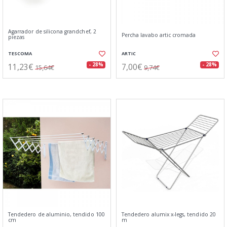
Agarrador de silicona grandchef, 2
Percha lavabo artic cromada
piezas
TESCOMA
ARTIC
11,23€
7,00€
- 28%
- 28%
15,64€
9,74€
Tendedero de aluminio, tendido 100
Tendedero alumix x-legs, tendido 20
cm
m