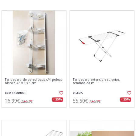
Tendedero de pared basic c/4 poleas
Tendedero extensible surprise,
blanco 47 x 5 x 5 cm
tendido 20 m
EDM PRODUCT
VILEDA
16,99€
55,50€
- 25%
- 25%
22,53€
73,59€