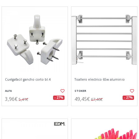
Cuelgafacil gancho corto bl.4
Toallero electrico 65w aluminio
ALFA
STOKER
3,96€
49,45€
- 27%
- 27%
5,41€
67,46€