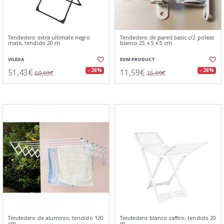
Tendedero extra ultimate negro
Tendedero de pared basic c/2 poleas
mate, tendido 20 m
blanco 25 x 5 x 5 cm
VILEDA
EDM PRODUCT
51,43€
11,59€
- 26%
- 26%
69,63€
15,69€
Tendedero de aluminio, tendido 120
Tendedero blanco zaffiro, tendido 20
cm
m