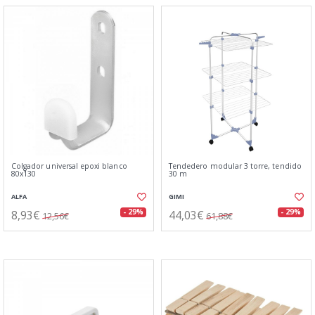
Colgador universal epoxi blanco
Tendedero modular 3 torre, tendido
80x130
30 m
ALFA
GIMI
8,93€
44,03€
- 29%
- 29%
12,56€
61,88€