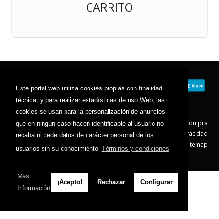
CARRITO
Este portal web utiliza cookies propias con finalidad
técnica, y para realizar estadísticas de uso Web, las
cookies se usan para la personalización de anuncios
Contacto
Aviso Legal
Condiciones de compra
que en ningún caso hacen identificable al usuario no
Política de envíos
Política de devolución
Política de Privacidad
recaba ni cede datos de carácter personal de los
Política de Cookies
Sitemap
usuarios sin su conocimiento
Términos y condiciones
© 2026 - Todos los derechos reservados.
Más
¡Acepto!
Rechazar
Configurar
Información