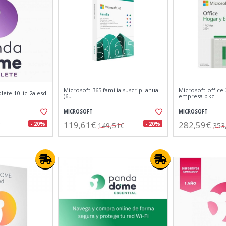
Microsoft 365 familia suscrip. anual
Microsoft office
te 10 lic 2a esd
(6u
empresa pkc
MICROSOFT
MICROSOFT
119,61€
282,59€
- 20%
- 20%
149,51€
353