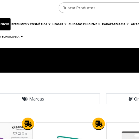
INICIO
PERFUMES Y COSMÉTICA
HOGAR
CUIDADO E HIGIENE
PARAFARMACIA
AUT
TECNOLOGÍA
Marcas
Or