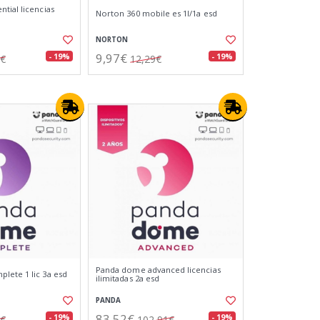
tial licencias
Norton 360 mobile es 1l/1a esd
NORTON
9,97€
- 19%
- 19%
1€
12,29€
Panda dome advanced licencias
ete 1 lic 3a esd
ilimitadas 2a esd
PANDA
83,52€
- 19%
- 19%
7€
102,91€