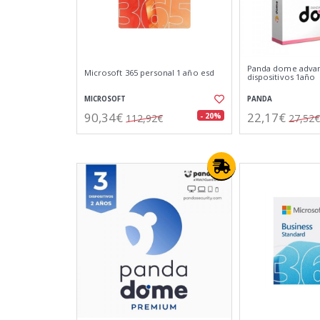
Panda dome adva
Microsoft 365 personal 1 año esd
dispositivos 1año
MICROSOFT
PANDA
90,34€
22,17€
- 20%
112,92€
27,52€