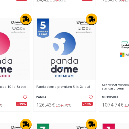
Microsoft windo
ed 10 lic 3a esd
Panda dome premium 5 lic 2a esd
standard oem
PANDA
MICROSOFT
126,43€
1074,74€
- 19%
- 19%
1€
155,78€
13