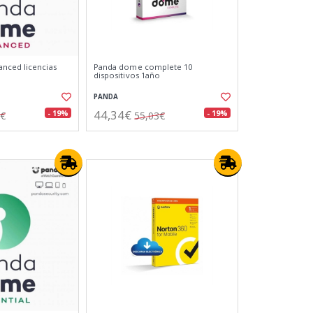
nced licencias
Panda dome complete 10
dispositivos 1año
PANDA
44,34€
- 19%
- 19%
7€
55,03€