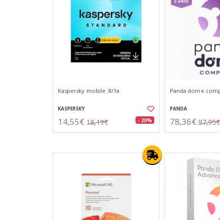
Kaspersky mobile 3l/1a
Panda dome comple
KASPERSKY
PANDA
14,55€
78,36€
- 20%
18,19€
97,95€