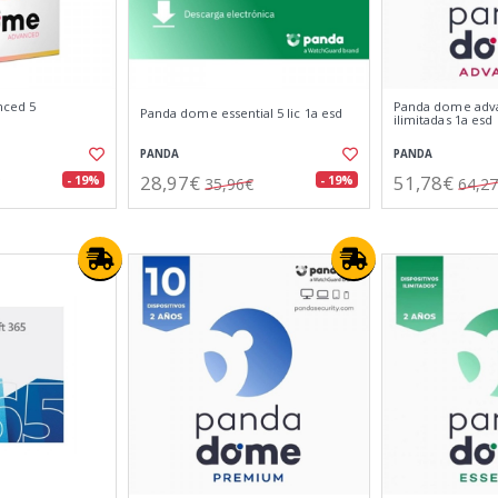
nced 5
Panda dome adva
Panda dome essential 5 lic 1a esd
ilimitadas 1a esd
PANDA
PANDA
28,97€
51,78€
- 19%
- 19%
35,96€
64,2