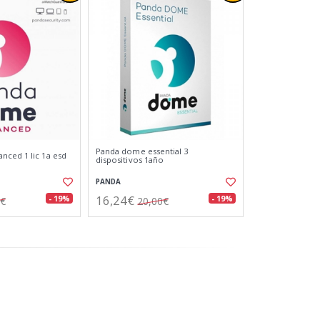
Panda dome essential 3
ced 1 lic 1a esd
dispositivos 1año
PANDA
16,24€
- 19%
- 19%
0€
20,00€