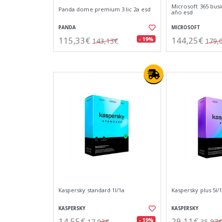
Microsoft 365 busi
Panda dome premium 3 lic 2a esd
año esd
PANDA
MICROSOFT
115,33€
144,25€
- 19%
143,13€
179,
Kaspersky standard 1l/1a
Kaspersky plus 5l/
KASPERSKY
KASPERSKY
14,55€
29,11€
- 19%
17,93€
35,87€