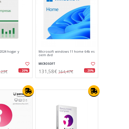
 2024 hogar y
Microsoft windows 11 home 64b es
oem dvd
MICROSOFT
131,58€
- 20%
- 20%
,23€
164,47€