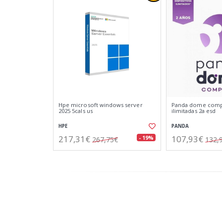
Hpe microsoft windows server
Panda dome compl
2025 5cals us
ilimitadas 2a esd
HPE
PANDA
217,31€
107,93€
- 19%
267,75€
132,