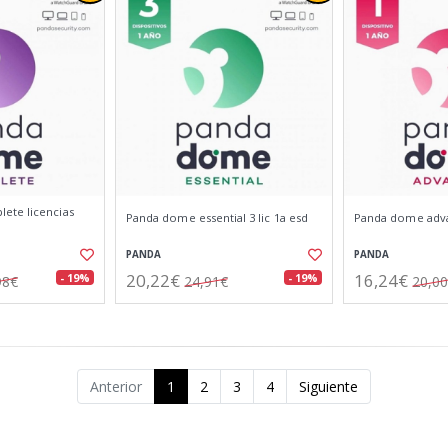
ete licencias
Panda dome essential 3 lic 1a esd
Panda dome advan
PANDA
PANDA
20,22€
16,24€
- 19%
- 19%
98€
24,91€
20,0
Anterior
1
2
3
4
Siguiente