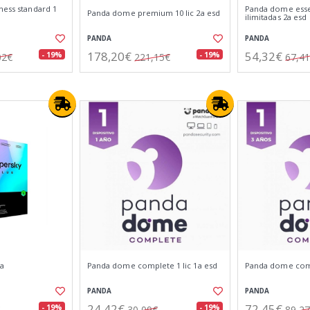
ness standard 1
Panda dome essen
Panda dome premium 10 lic 2a esd
ilimitadas 2a esd
PANDA
PANDA
178,20€
54,32€
- 19%
- 19%
02€
221,15€
67,4
1a
Panda dome complete 1 lic 1a esd
Panda dome compl
PANDA
PANDA
24,42€
72,45€
- 19%
- 19%
30,09€
89,2