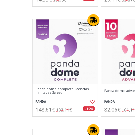
Panda dome complete licencias
Panda dome advanc
ilimitadas 3a esd
PANDA
PANDA
148,61€
82,06€
- 19%
183,11€
101,1