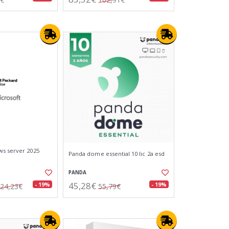
ws server 2025
Panda dome essential 10 lic 2a esd
PANDA
45,28€
- 19%
- 19%
24,23€
55,79€