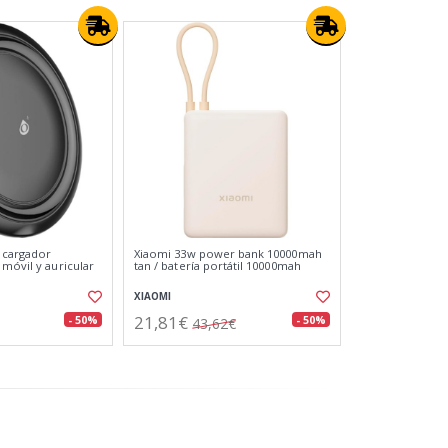
/ cargador
Xiaomi 33w power bank 10000mah
móvil y auricular
tan / batería portátil 10000mah
XIAOMI
21,81€
- 50%
- 50%
43,62€