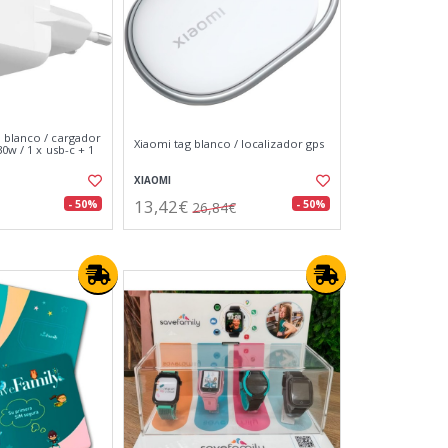
 blanco / cargador
Xiaomi tag blanco / localizador gps
30w / 1 x usb-c + 1
XIAOMI
13,42€
- 50%
- 50%
26,84€