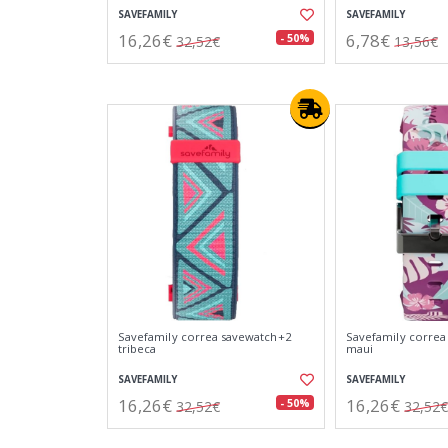
SAVEFAMILY
SAVEFAMILY
16,26€
6,78€
- 50%
32,52€
13,56€
Savefamily correa savewatch+2
Savefamily correa
tribeca
maui
SAVEFAMILY
SAVEFAMILY
16,26€
16,26€
- 50%
32,52€
32,52€