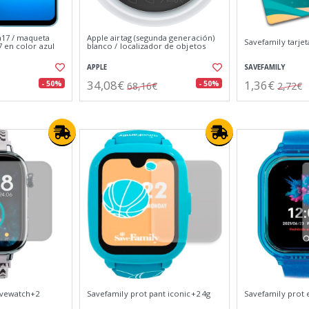
17 / maqueta
Apple airtag (segunda generación)
Savefamily tarjet
 en color azul
blanco / localizador de objetos
APPLE
SAVEFAMILY
34,08€
1,36€
- 50%
- 50%
68,16€
2,72€
avewatch+2
Savefamily prot pant iconic+2 4g
Savefamily prot 