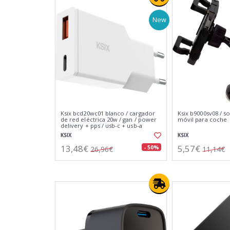
New
Ksix bcd20wc01 blanco / cargador
Ksix b9000sv08 / s
de red eléctrica 20w / gan / power
móvil para coche
delivery + pps / usb-c + usb-a
KSIX
KSIX
13,48€
5,57€
- 50%
26,96€
11,14€