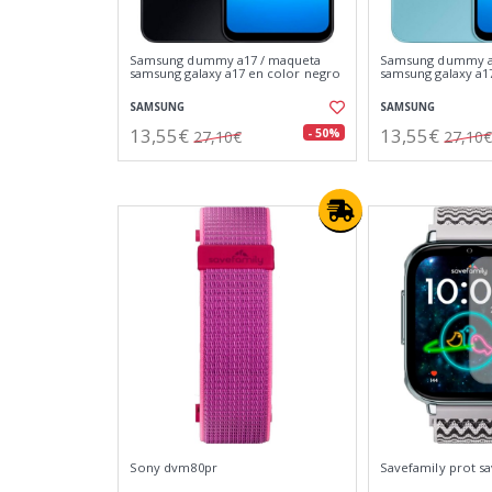
Samsung dummy a17 / maqueta
Samsung dummy a
samsung galaxy a17 en color negro
samsung galaxy a17
SAMSUNG
SAMSUNG
13,55€
13,55€
- 50%
27,10€
27,10€
Sony dvm80pr
Savefamily prot s