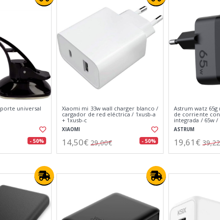
oporte universal
Xiaomi mi 33w wall charger blanco /
Astrum watz 65g 
cargador de red eléctrica / 1xusb-a
de corriente con 
+ 1xusb-c
integrada / 65w /
puertos usb-c
XIAOMI
ASTRUM
14,50€
19,61€
- 50%
- 50%
29,00€
39,2