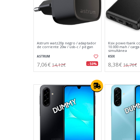
Astrum watz20p negro / adaptador
Ksix powerbank co
de corriente 20w / usb-c / pd gan
10.000 mah / carga
simultánea
ASTRUM
KSIX
7,06€
8,38€
- 50%
14,12€
16,76€