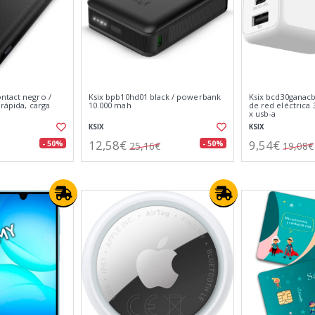
ntact negro /
Ksix bpb10hd01 black / powerbank
Ksix bcd30ganacb
 rápida, carga
10.000 mah
de red eléctrica 
x usb-a
KSIX
KSIX
12,58€
9,54€
- 50%
- 50%
25,16€
19,08€