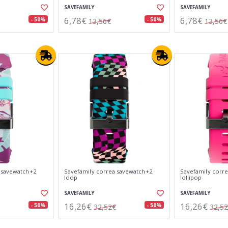
SAVEFAMILY
SAVEFAMILY
6,78€
6,78€
- 50%
- 50%
13,56€
13,56€
 savewatch+2
Savefamily correa savewatch+2
Savefamily corr
loop
lollipop
SAVEFAMILY
SAVEFAMILY
16,26€
16,26€
- 50%
- 50%
32,52€
32,5