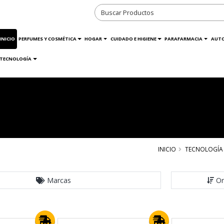
INICIO
PERFUMES Y COSMÉTICA
HOGAR
CUIDADO E HIGIENE
PARAFARMACIA
AUT
TECNOLOGÍA
INICIO
TECNOLOGÍA
Marcas
Or