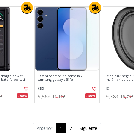
rcharge power
Ksix protector de pantalla /
Jc na0587 negro 
 batería portátil
samsung galaxy s25 fe
inalámbrico para 
KSIX
JC
5,56€
9,38€
- 50%
- 50%
0€
11,12€
18,76€
Anterior
1
2
Siguiente