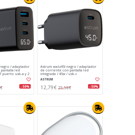
negro / adaptador
Astrum watz45l negro / adaptador
pantalla led
de corriente con pantalla led
 1 puerto usb-a y 2
integrada / 45w / usb-c
ASTRUM
12,79€
- 50%
- 50%
2€
25,58€