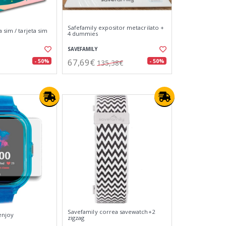
Safefamily expositor metacrilato +
a sim / tarjeta sim
4 dummies
SAVEFAMILY
67,69€
- 50%
- 50%
135,38€
Savefamily correa savewatch+2
enjoy
zigzag