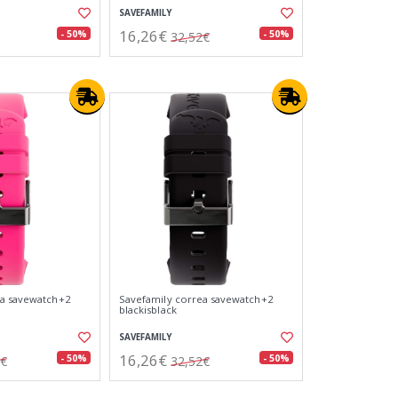
SAVEFAMILY
16,26€
- 50%
- 50%
32,52€
ea savewatch+2
Savefamily correa savewatch+2
blackisblack
SAVEFAMILY
16,26€
- 50%
- 50%
2€
32,52€