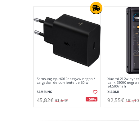
Samsung ep-t6010nbegww negro /
Xiaomi 212w hype
cargador de corriente de 60 w
bank 25000 negro /
24.500 mah
SAMSUNG
XIAOMI
45,82€
92,55€
- 50%
91,64€
185,1