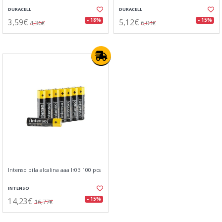
DURACELL
DURACELL
3,59€
5,12€
- 18%
- 15%
4,36€
6,04€
Intenso pila alcalina aaa lr03 100 pcs
INTENSO
14,23€
- 15%
16,77€