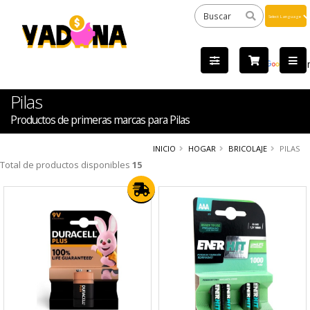
Powered
by
Tra
Pilas
Productos de primeras marcas para Pilas
INICIO
HOGAR
BRICOLAJE
PILAS
Total de productos disponibles
15