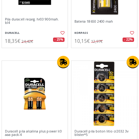
Pila duracell recarg. hr03 900mah.
Bateria 18650 2400 mah
bl4
DURACELL
KORPASS
18,35€
10,15€
- 25%
- 22%
24,42€
12,97€
Duracell pila alcalina plus power lr3
Duracell pila boton litio cr2032 3v
aaa pack-4
blister*5