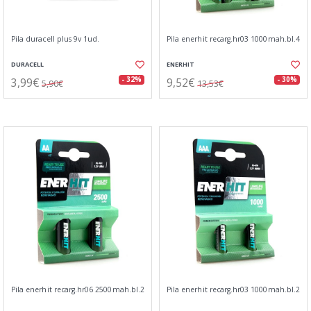
Pila duracell plus 9v 1ud.
Pila enerhit recarg.hr03 1000mah.bl.4
DURACELL
ENERHIT
3,99€
9,52€
- 32%
- 30%
5,90€
13,53€
Pila enerhit recarg.hr06 2500mah.bl.2
Pila enerhit recarg.hr03 1000mah.bl.2