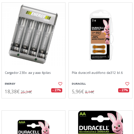
Cargador 230v. aa y aaa 4pilas
Pila duracell audifono da312 bl.6
ENERGY
DURACELL
18,38€
5,96€
- 27%
- 27%
25,34€
8,14€