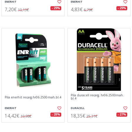
ENERHIT
ENERHIT
7,20€
4,83€
- 29%
- 29%
10,13€
6,79€
Pila duracell recarg. hr06 2500mah.
Pila enerhit recarg.hr06 2500mah.bl.4
bl.4
ENERHIT
DURACELL
14,42€
18,35€
- 28%
- 27%
19,98€
25,31€