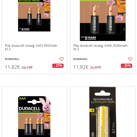
Pila duracell recarg. hr03 900mah.
Pila duracell recarg. hr06 2500mah.
bl.2
bl.2
DURACELL
DURACELL
11,82€
11,82€
- 27%
- 25%
16,14€
15,81€