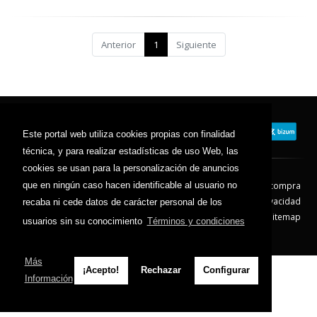
Anterior
1
Siguiente
Este portal web utiliza cookies propias con finalidad
técnica, y para realizar estadísticas de uso Web, las
cookies se usan para la personalización de anuncios
que en ningún caso hacen identificable al usuario no
Contacto
Aviso Legal
Condiciones de compra
Política de envíos
Política de devolución
Política de Privacidad
recaba ni cede datos de carácter personal de los
Política de Cookies
Sitemap
usuarios sin su conocimiento
Términos y condiciones
© 2026 - Todos los derechos reservados.
Más
¡Acepto!
Rechazar
Configurar
Información