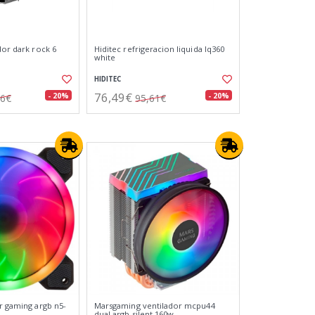
dor dark rock 6
Hiditec refrigeracion liquida lq360
white
HIDITEC
76,49€
- 20%
- 20%
96€
95,61€
r gaming argb n5-
Marsgaming ventilador mcpu44
dual argb silent 160w