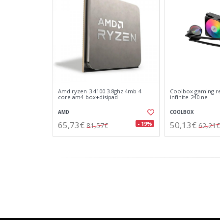
Amd ryzen 3 4100 3.8ghz 4mb 4
Coolbox gaming ref
core am4 box+disipad
infinite 240 ne
AMD
COOLBOX
65,73€
50,13€
- 19%
81,57€
62,21€