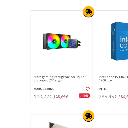
Mars gaming refrigeración liquid
Intel core i5 1460
visionpro240 argb
1700 box
MARS GAMING
INTEL
100,72€
285,95€
- 19%
125,00€
354,