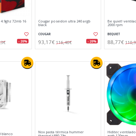
 4.9ghz 72mb 16
Cougar poseidon ultra 240 argb
Be quiet! ventila
black
2000 rpm
COUGAR
BEQUIET
93,17€
88,77€
- 20%
- 20%
23€
116,46€
110,
Nox pasta térmica hummer
Hiditec ventilado
 blanco
thermal t880 23g
argb 120mm