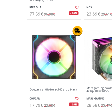
KEEP OUT
NOX
77,59€
23,69€
- 20%
96,98€
29,61€
Mars gaming coole
Cougar ventilador sc140 argb black
4x hp 180w black
COUGAR
MARS GAMING
17,79€
28,58€
- 19%
22,08€
35,47€