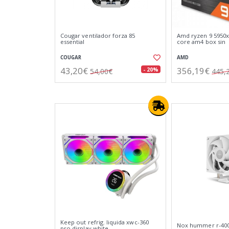
Cougar ventilador forza 85
Amd ryzen 9 5950x
essential
core am4 box sin
COUGAR
AMD
43,20€
356,19€
- 20%
54,00€
445,
Keep out refrig. liquida xwc-360
Nox hummer r-400
pro display white