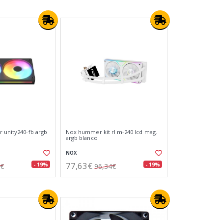
r unity240-fb argb
Nox hummer kit rl m-240 lcd mag.
argb blanco
NOX
77,63€
- 19%
- 19%
3€
96,34€