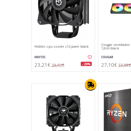
Cougar ventilador 
Hiditec cpu cooler c12 pwm black
12cm black
HIDITEC
COUGAR
23,21€
27,10€
- 20%
29,02€
33,88€