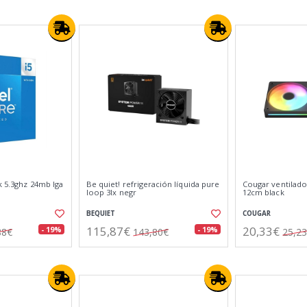
0k 5.3ghz 24mb lga
Be quiet! refrigeración líquida pure
Cougar ventilado
loop 3lx negr
12cm black
BEQUIET
COUGAR
115,87€
20,33€
- 19%
- 19%
88€
143,80€
25,2