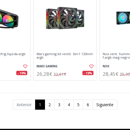
rig.líquida argb
Mars gaming kit ventil. 3en1 120mm
Nox vent. hummer
argb
f.argb mag negro
MARS GAMING
NOX
26,28€
28,45€
- 19%
- 19%
32,61€
35,3
Anterior
1
2
3
4
5
6
Siguiente