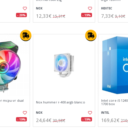
NOX
HIDITEC
12,33€
7,33€
- 20%
- 19%
15,31€
9,10€
r mcpu-vr dual
Intel core i5 124
Nox hummer r-400 argb blanco
1700 box
NOX
INTEL
24,64€
169,62€
- 19%
- 19%
30,58€
210