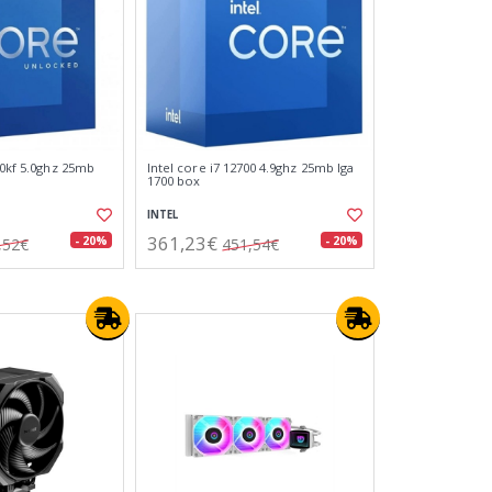
00kf 5.0ghz 25mb
Intel core i7 12700 4.9ghz 25mb lga
1700 box
INTEL
361,23€
- 20%
- 20%
,52€
451,54€