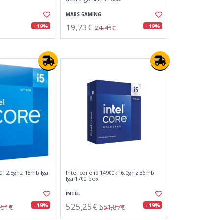
MARS GAMING
19,73€
- 19%
- 19%
24,49€
00f 2.5ghz 18mb lga
Intel core i9 14900kf 6.0ghz 36mb
lga 1700 box
INTEL
525,25€
- 19%
- 19%
,51€
651,87€