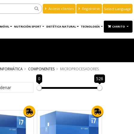
Acceso clientes
Registrarse
Powered by
Translate
MÓVIL
NUTRICIÓN SPORT
DIETÉTICA NATURAL
TECNOLOGÍA
CARRITO
INFORMÁTICA
COMPONENTES
MICROPROCESADORES
0
526
denar