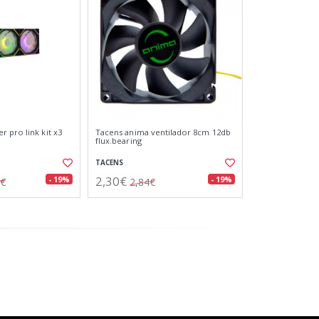
 pro link kit x3
Tacens anima ventilador 8cm 12db
flux.bearing
TACENS
2,30€
- 19%
- 19%
0€
2,84€