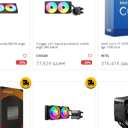
unity360-fb argb
Cougar ref. liquid.poseidon vistek
Intel core i7 127
argb 240 black
lga 1700 box
COUGAR
INTEL
77,92€
316,41€
- 20%
- 20%
97,41€
395