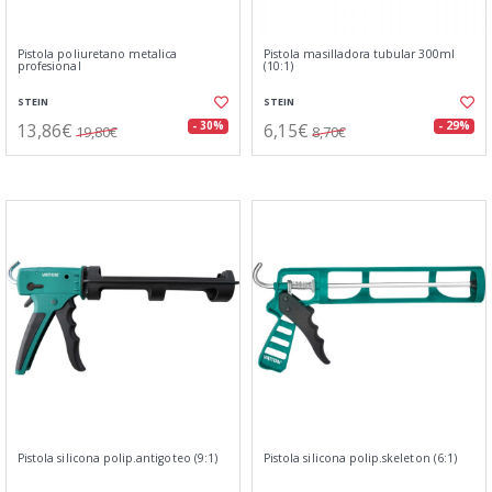
Pistola poliuretano metalica
Pistola masilladora tubular 300ml
profesional
(10:1)
STEIN
STEIN
13,86€
6,15€
- 30%
- 29%
19,80€
8,70€
Pistola silicona polip.antigoteo (9:1)
Pistola silicona polip.skeleton (6:1)