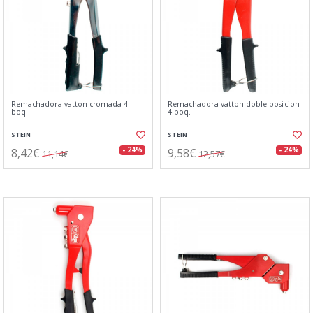
Remachadora vatton cromada 4
Remachadora vatton doble posicion
boq.
4 boq.
STEIN
STEIN
8,42€
9,58€
- 24%
- 24%
11,14€
12,57€