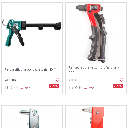
Remachadora vatton profesional 4
Pistola silicona polip.giratoria (10:1)
boq.
VATTON
STEIN
10,03€
17,40€
- 26%
- 25%
13,61€
23,16€