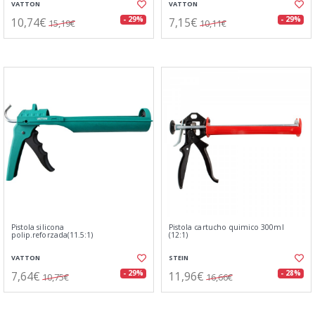
VATTON
VATTON
10,74€
7,15€
- 29%
- 29%
15,19€
10,11€
Pistola silicona
Pistola cartucho quimico 300ml
polip.reforzada(11.5:1)
(12:1)
VATTON
STEIN
7,64€
11,96€
- 29%
- 28%
10,75€
16,66€