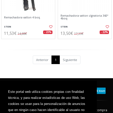
Remachadora vatton c/giratoria 360º
Remachadora vatton 4 boq.
4boq
STEIN
STEIN
11,53€
13,50€
- 23%
- 22%
14,88€
17,33€
Anterior
1
Siguiente
Este portal web utiliza cookies propias con finalidad
técnica, y para realizar estadísticas de uso Web, las
cookies se usan para la personalización de anuncios
que en ningún caso hacen identificable al usuario no
Contacto
Aviso Legal
Condiciones de compra