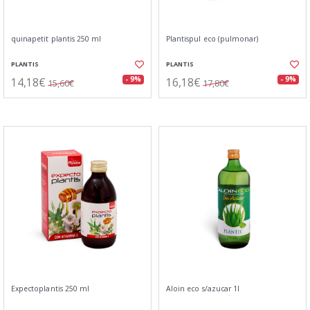
quinapetit plantis 250 ml
Plantispul eco (pulmonar)
PLANTIS
PLANTIS
14,18€
16,18€
- 9%
- 9%
15,60€
17,80€
Expectoplantis 250 ml
Aloin eco s/azucar 1l