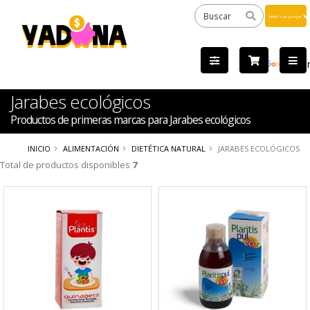
Powered
by
Tra
Jarabes ecológicos
Productos de primeras marcas para Jarabes ecológicos
INICIO
ALIMENTACIÓN
DIETÉTICA NATURAL
JARABES ECOLÓGICOS
Total de productos disponibles
7