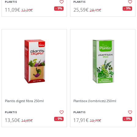
PLANTIS
PLANTIS
11,09€
25,59€
- 9%
- 9%
12,20€
28,15€
Plantis digest fibra 250ml
Plantisox (lombrices) 250ml
PLANTIS
PLANTIS
13,50€
17,91€
- 9%
- 9%
14,85€
19,70€