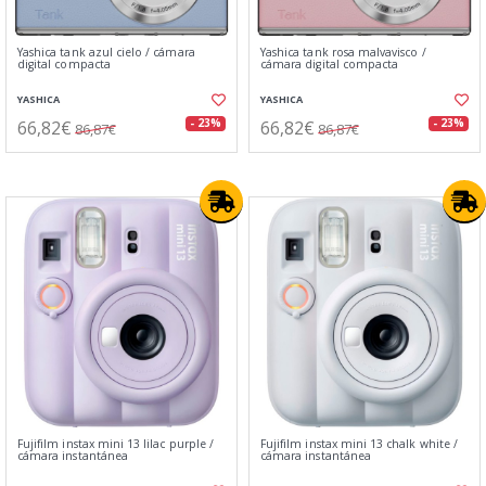
Yashica tank azul cielo / cámara
Yashica tank rosa malvavisco /
digital compacta
cámara digital compacta
YASHICA
YASHICA
66,82€
66,82€
- 23%
- 23%
86,87€
86,87€
Fujifilm instax mini 13 lilac purple /
Fujifilm instax mini 13 chalk white /
cámara instantánea
cámara instantánea