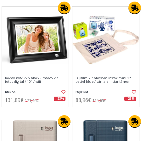
Kodak rwf-127b black / marco de
Fujifilm kit blossom instax mini 12
fotos digital / 10" / wifi
pastel blue / cámara instantánea
KODAK
FUJIFILM
131,89€
88,96€
- 23%
- 23%
171,46€
115,65€