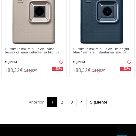
Fujifilm instax mini liplay+ sand
Fujifilm instax mini liplay+ midnight
beige / cámara instantánea híbrida
blue / cámara instantánea híbrida
FUJIFILM
FUJIFILM
188,32€
188,32€
- 23%
- 23%
244,82€
244,82€
Anterior
1
2
3
4
Siguiente