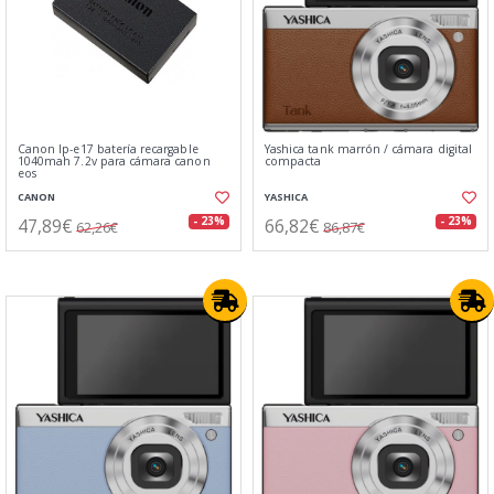
Canon lp-e17 batería recargable
Yashica tank marrón / cámara digital
1040mah 7.2v para cámara canon
compacta
eos
CANON
YASHICA
47,89€
66,82€
- 23%
- 23%
62,26€
86,87€