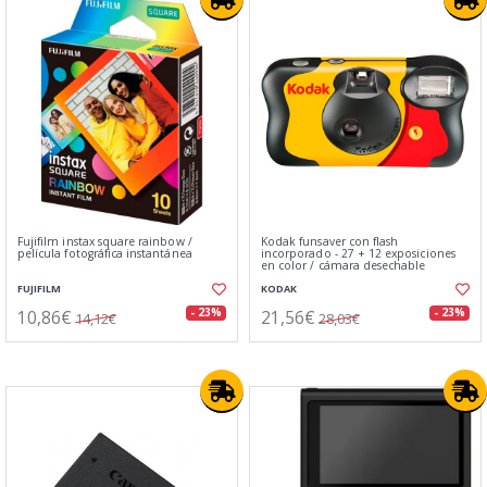
Fujifilm instax square rainbow /
Kodak funsaver con flash
película fotográfica instantánea
incorporado - 27 + 12 exposiciones
en color / cámara desechable
FUJIFILM
KODAK
10,86€
21,56€
- 23%
- 23%
14,12€
28,03€