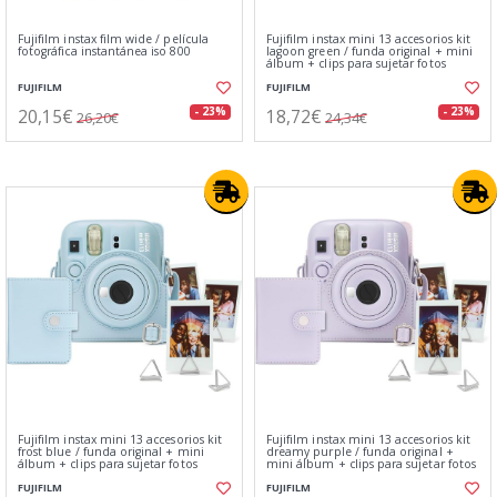
Fujifilm instax film wide / película
Fujifilm instax mini 13 accesorios kit
fotográfica instantánea iso 800
lagoon green / funda original + mini
álbum + clips para sujetar fotos
FUJIFILM
FUJIFILM
20,15€
18,72€
- 23%
- 23%
26,20€
24,34€
Fujifilm instax mini 13 accesorios kit
Fujifilm instax mini 13 accesorios kit
frost blue / funda original + mini
dreamy purple / funda original +
álbum + clips para sujetar fotos
mini álbum + clips para sujetar fotos
FUJIFILM
FUJIFILM