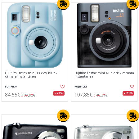
Fujifilm instax mini 13 clay blue /
Fujifilm instax mini 41 black / cámara
cámara instantánea
instantánea
FUJIFILM
FUJIFILM
84,55€
107,85€
- 23%
- 23%
109,92€
140,21€