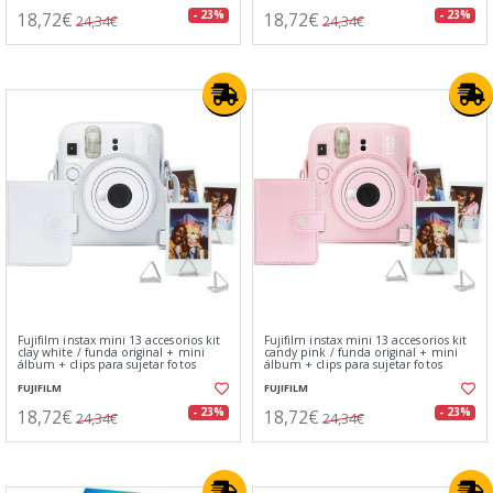
18,72€
18,72€
- 23%
- 23%
24,34€
24,34€
Fujifilm instax mini 13 accesorios kit
Fujifilm instax mini 13 accesorios kit
clay white / funda original + mini
candy pink / funda original + mini
álbum + clips para sujetar fotos
álbum + clips para sujetar fotos
FUJIFILM
FUJIFILM
18,72€
18,72€
- 23%
- 23%
24,34€
24,34€