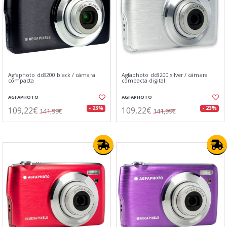
Agfaphoto dc8200 black / cámara
Agfaphoto dc8200 silver / cámara
compacta
compacta digital
AGFAPHOTO
AGFAPHOTO
109,22€
109,22€
- 23%
- 23%
141,99€
141,99€