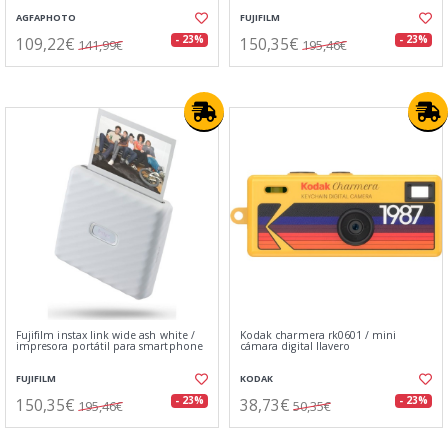
AGFAPHOTO
FUJIFILM
109,22€
150,35€
- 23%
- 23%
141,99€
195,46€
Fujifilm instax link wide ash white /
Kodak charmera rk0601 / mini
impresora portátil para smartphone
cámara digital llavero
FUJIFILM
KODAK
150,35€
38,73€
- 23%
- 23%
195,46€
50,35€