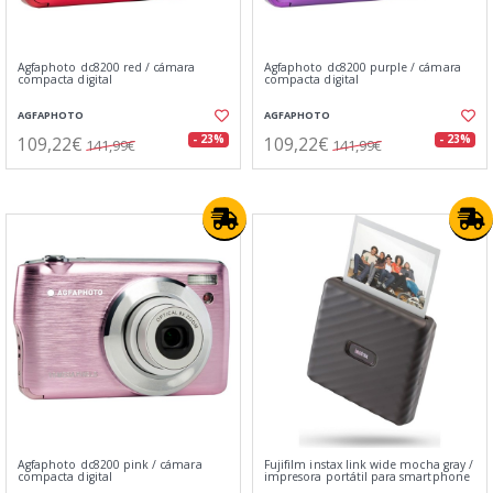
Agfaphoto dc8200 red / cámara
Agfaphoto dc8200 purple / cámara
compacta digital
compacta digital
AGFAPHOTO
AGFAPHOTO
109,22€
109,22€
- 23%
- 23%
141,99€
141,99€
Agfaphoto dc8200 pink / cámara
Fujifilm instax link wide mocha gray /
compacta digital
impresora portátil para smartphone