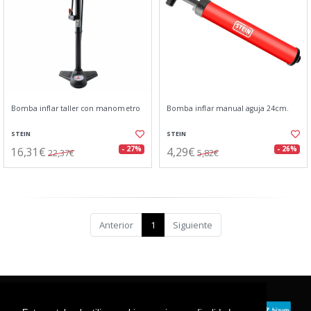
Bomba inflar taller con manometro
Bomba inflar manual aguja 24cm.
STEIN
STEIN
16,31€
4,29€
- 27%
- 26%
22,37€
5,82€
Anterior
1
Siguiente