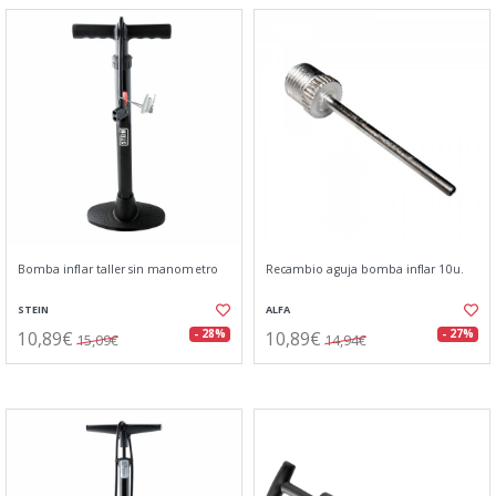
Bomba inflar taller sin manometro
Recambio aguja bomba inflar 10u.
STEIN
ALFA
10,89€
10,89€
- 28%
- 27%
15,09€
14,94€