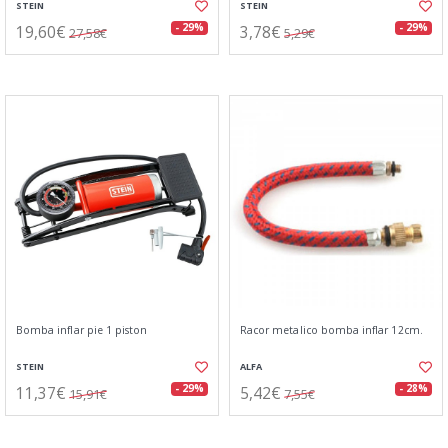
STEIN
STEIN
19,60€
3,78€
- 29%
- 29%
27,58€
5,29€
Bomba inflar pie 1 piston
Racor metalico bomba inflar 12cm.
STEIN
ALFA
11,37€
5,42€
- 29%
- 28%
15,91€
7,55€