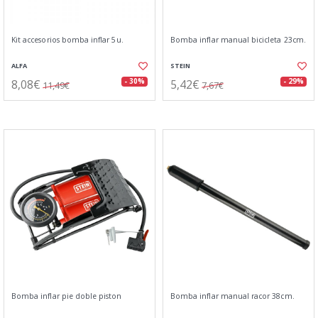
Kit accesorios bomba inflar 5u.
Bomba inflar manual bicicleta 23cm.
ALFA
STEIN
8,08€
5,42€
- 30%
- 29%
11,49€
7,67€
Bomba inflar pie doble piston
Bomba inflar manual racor 38cm.