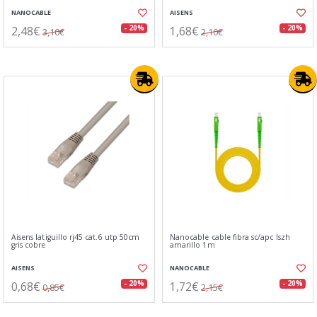
NANOCABLE
AISENS
2,48€
1,68€
- 20%
- 20%
3,10€
2,10€
Aisens latiguillo rj45 cat.6 utp 50cm
Nanocable cable fibra sc/apc lszh
gris cobre
amarillo 1m
AISENS
NANOCABLE
0,68€
1,72€
- 20%
- 20%
0,85€
2,15€