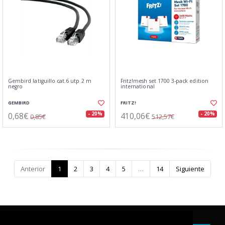
Gembird latiguillo cat.6 utp 2 m
Fritz!mesh set 1700 3-pack edition
negro
international
GEMBIRD
FRITZ!
0,68€
410,06€
- 20%
- 20%
0,85€
512,57€
Anterior
1
2
3
4
5
…
14
Siguiente