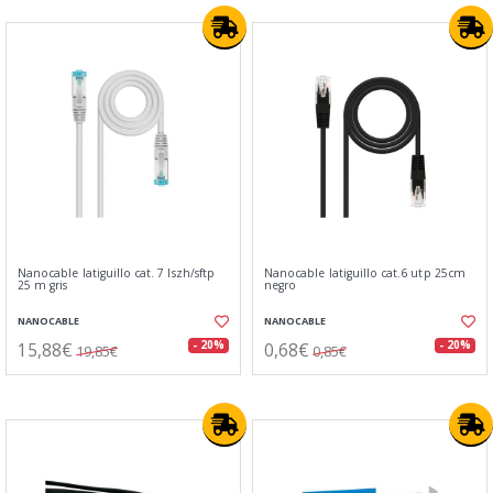
Nanocable latiguillo cat. 7 lszh/sftp
Nanocable latiguillo cat.6 utp 25cm
25 m gris
negro
NANOCABLE
NANOCABLE
15,88€
0,68€
- 20%
- 20%
19,85€
0,85€