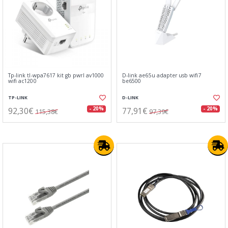
Tp-link tl-wpa7617 kit gb pwrl av1000
D-link ae65u adapter usb wifi7
wifi ac1200
be6500
TP-LINK
D-LINK
92,30€
77,91€
- 20%
- 20%
115,38€
97,39€