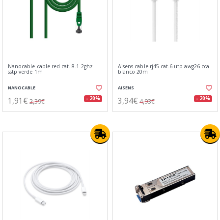
Nanocable cable red cat. 8.1 2ghz
Aisens cable rj45 cat.6 utp awg26 cca
sstp verde 1m
blanco 20m
NANOCABLE
AISENS
1,91€
3,94€
- 20%
- 20%
2,39€
4,93€