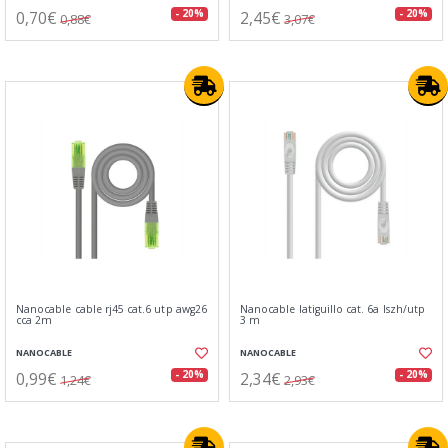
0,70€
2,45€
- 20%
- 20%
0,88€
3,07€
Nanocable cable rj45 cat.6 utp awg26
Nanocable latiguillo cat. 6a lszh/utp
cca 2m
3 m
NANOCABLE
NANOCABLE
0,99€
2,34€
- 20%
- 20%
1,24€
2,93€