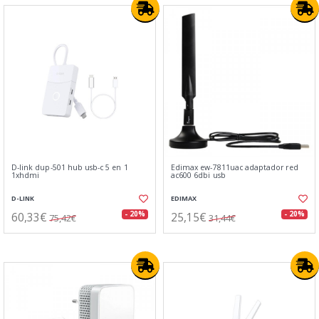
D-link dup-501 hub usb-c 5 en 1
Edimax ew-7811uac adaptador red
1xhdmi
ac600 6dbi usb
D-LINK
EDIMAX
60,33€
25,15€
- 20%
- 20%
75,42€
31,44€