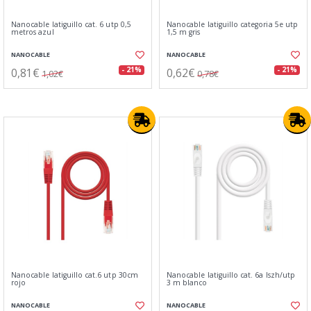
Nanocable latiguillo cat. 6 utp 0,5
Nanocable latiguillo categoria 5e utp
metros azul
1,5 m gris
NANOCABLE
NANOCABLE
0,81€
0,62€
- 21%
- 21%
1,02€
0,78€
Nanocable latiguillo cat.6 utp 30cm
Nanocable latiguillo cat. 6a lszh/utp
rojo
3 m blanco
NANOCABLE
NANOCABLE