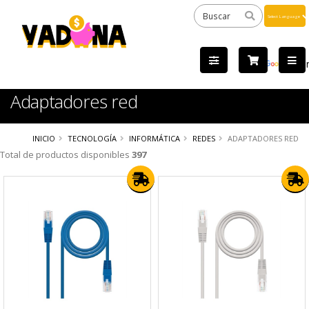
Powered
by
Tra
Adaptadores red
INICIO
TECNOLOGÍA
INFORMÁTICA
REDES
ADAPTADORES RED
Total de productos disponibles
397