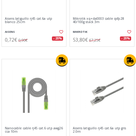
Aisens latiguillo rj45 cat.6a utp
Mikrotik xq+da0003 cable qsfp28
blanco 25cm
40/100g stack 3m
AISENS
MIKROTIK
0,72€
53,80€
- 20%
- 20%
0,90€
67,25€
Nanocable cable rj45 cat.6 utp awg26
Aisens latiguillo rj45 cat.6a utp gris
cca 10m
2.0m