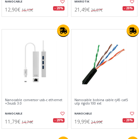
NANOCABLE
MIKROTIK
12,90€
21,49€
- 20%
- 20%
16,13€
26,87€
Nanocable conversor usb-c ethernet
Nanocable bobina cable rj45 cat5
+3xusb 3.0
utp rigido100 ext
NANOCABLE
NANOCABLE
11,79€
19,99€
- 20%
- 20%
14,74€
24,99€