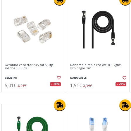
Gembird conector rj45 cat.5 utp
Nanocable cable red cat. 8.1 2ghz
sólidos (50 uds.)
sstp negro 1m
GEMBIRD
NANOCABLE
5,01€
1,91€
- 20%
- 20%
6,27€
2,39€