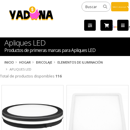
Powered
by
Tra
Apliques LED
Productos de primeras marcas para Apliques LED
INICIO
HOGAR
BRICOLAJE
ELEMENTOS DE ILUMINACIÓN
APLIQUES LED
Total de productos disponibles
116