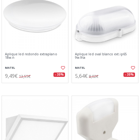
Aplique led redondo extraplano
Aplique led oval blanco ext.ip65
18w.n
9w.fria
MATEL
MATEL
9,49€
5,64€
- 30%
- 30%
13,55€
8,02€