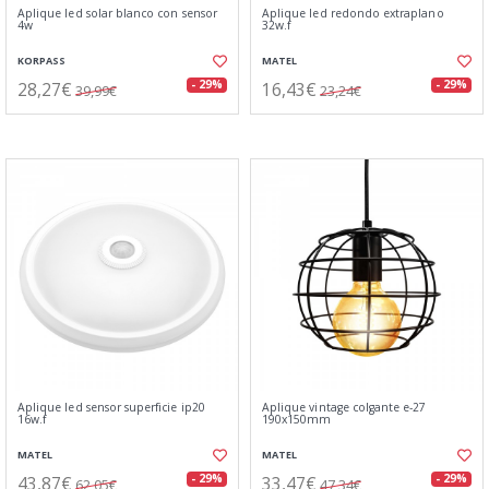
Aplique led solar blanco con sensor
Aplique led redondo extraplano
4w
32w.f
KORPASS
MATEL
28,27€
16,43€
- 29%
- 29%
39,99€
23,24€
Aplique led sensor superficie ip20
Aplique vintage colgante e-27
16w.f
190x150mm
MATEL
MATEL
43,87€
33,47€
- 29%
- 29%
62,05€
47,34€