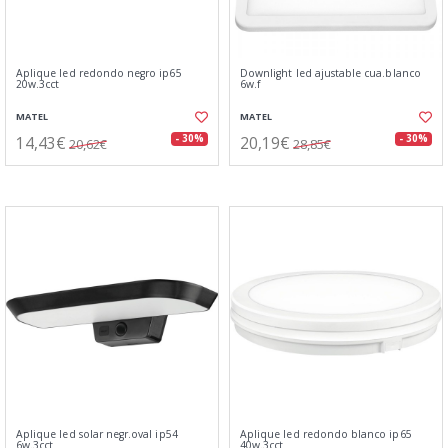
Aplique led redondo negro ip65
Downlight led ajustable cua.blanco
20w.3cct
6w.f
MATEL
MATEL
14,43€
20,19€
- 30%
- 30%
20,62€
28,85€
Aplique led solar negr.oval ip54
Aplique led redondo blanco ip65
6w.3cct
40w.3cct