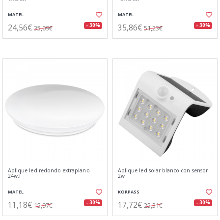
MATEL
MATEL
24,56€
35,86€
- 30%
- 30%
35,09€
51,23€
Aplique led redondo extraplano
Aplique led solar blanco con sensor
24w.f
2w
MATEL
KORPASS
11,18€
17,72€
- 30%
- 30%
15,97€
25,31€