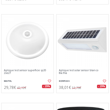
Aplique led sensor superficie ip20
Aplique led solar sensor blanco
2xe27
8w.fria
MATEL
KORPASS
29,78€
38,01€
- 29%
- 29%
42,12€
53,76€