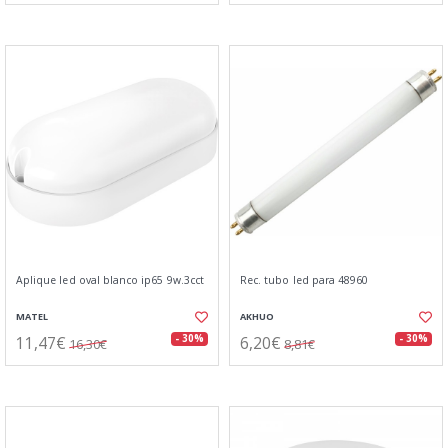
Aplique led oval blanco ip65 9w.3cct
Rec. tubo led para 48960
MATEL
AKHUO
11,47€
6,20€
- 30%
- 30%
16,30€
8,81€