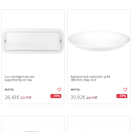
Luz emergencia led
Aplique led redondo ip44
superf/empotr.6w.
380mm.36w.3cct
MATEL
MATEL
26,43€
30,92€
- 30%
- 30%
37,75€
44,16€