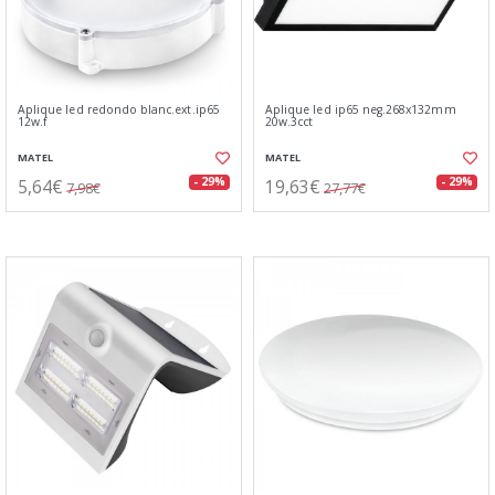
Aplique led redondo blanc.ext.ip65
Aplique led ip65 neg.268x132mm
12w.f
20w.3cct
MATEL
MATEL
5,64€
19,63€
- 29%
- 29%
7,98€
27,77€