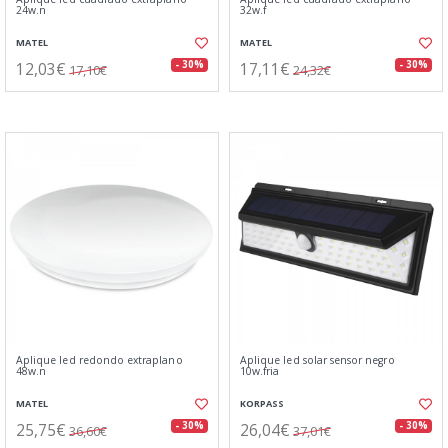
24w.n
32w.f
MATEL
MATEL
12,03€
17,11€
- 30%
- 30%
17,10€
24,32€
Aplique led redondo extraplano
Aplique led solar sensor negro
48w.n
10w.fria
MATEL
KORPASS
25,75€
26,04€
- 30%
- 30%
36,60€
37,01€