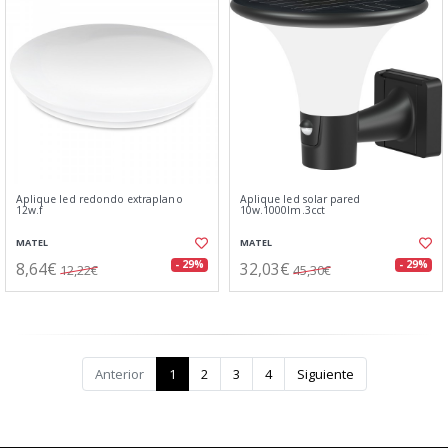
Aplique led redondo extraplano
Aplique led solar pared
12w.f
10w.1000lm.3cct
MATEL
MATEL
8,64€
32,03€
- 29%
- 29%
12,22€
45,30€
Anterior
1
2
3
4
Siguiente