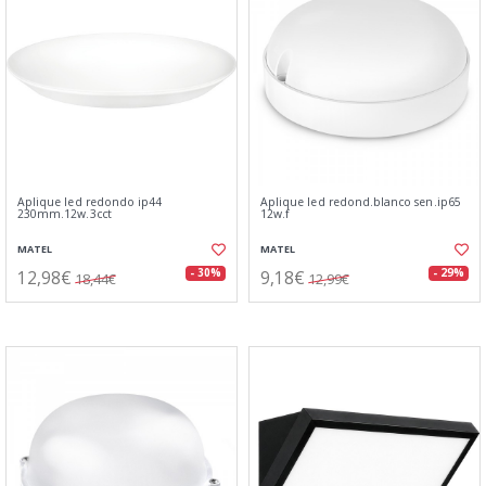
Aplique led redondo ip44
Aplique led redond.blanco sen.ip65
230mm.12w.3cct
12w.f
MATEL
MATEL
12,98€
9,18€
- 30%
- 29%
18,44€
12,99€