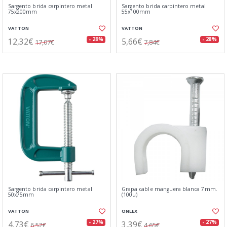
Sargento brida carpintero metal
Sargento brida carpintero metal
75x200mm
55x100mm
VATTON
VATTON
12,32€
5,66€
- 28%
- 28%
17,07€
7,84€
Sargento brida carpintero metal
Grapa cable manguera blanca 7mm.
50x75mm
(100u)
VATTON
ONLEX
4,73€
3,39€
- 27%
- 27%
6,52€
4,65€