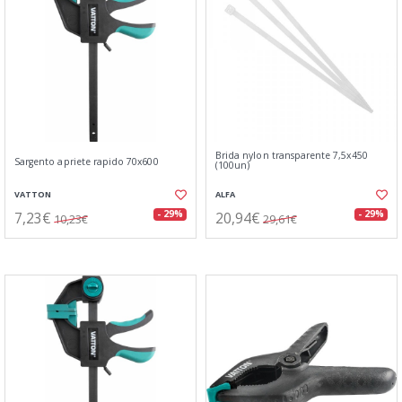
Brida nylon transparente 7,5x450
Sargento apriete rapido 70x600
(100un)
VATTON
ALFA
7,23€
20,94€
- 29%
- 29%
10,23€
29,61€