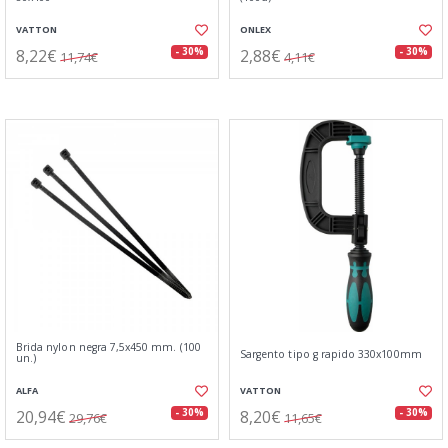
VATTON
ONLEX
8,22€
2,88€
- 30%
- 30%
11,74€
4,11€
Brida nylon negra 7,5x450 mm. (100
Sargento tipo g rapido 330x100mm
un.)
ALFA
VATTON
20,94€
8,20€
- 30%
- 30%
29,76€
11,65€