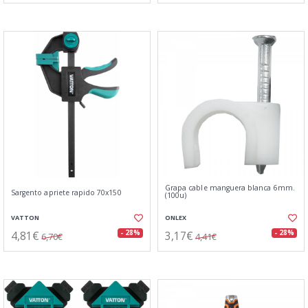
Grapa cable manguera blanca 6mm.
Sargento apriete rapido 70x150
(100u)
VATTON
ONLEX
4,81€
3,17€
- 28%
- 28%
6,70€
4,41€