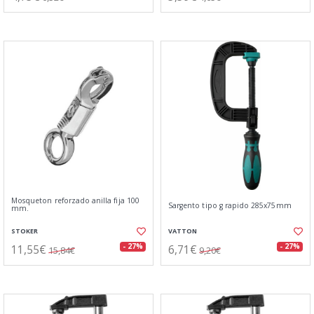
Mosqueton reforzado anilla fija 100
Sargento tipo g rapido 285x75mm
mm.
STOKER
VATTON
11,55€
6,71€
- 27%
- 27%
15,84€
9,20€