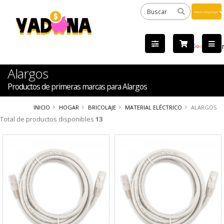
Powered
by
Tra
Alargos
Productos de primeras marcas para Alargos
INICIO
HOGAR
BRICOLAJE
MATERIAL ELÉCTRICO
ALARGOS
Total de productos disponibles
13