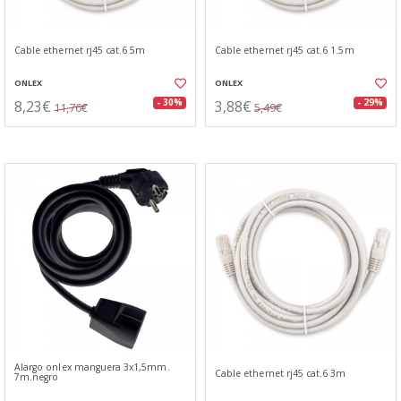
Cable ethernet rj45 cat.6 5m
Cable ethernet rj45 cat.6 1.5m
ONLEX
ONLEX
8,23€
3,88€
- 30%
- 29%
11,76€
5,49€
Alargo onlex manguera 3x1,5mm.
Cable ethernet rj45 cat.6 3m
7m.negro