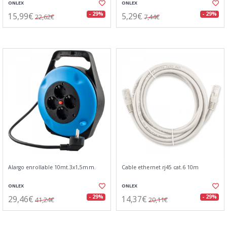
ONLEX
ONLEX
15,99€
5,29€
- 29%
- 29%
22,62€
7,44€
Alargo enrollable 10mt.3x1,5mm.
Cable ethernet rj45 cat.6 10m
ONLEX
ONLEX
29,46€
14,37€
- 29%
- 29%
41,24€
20,11€