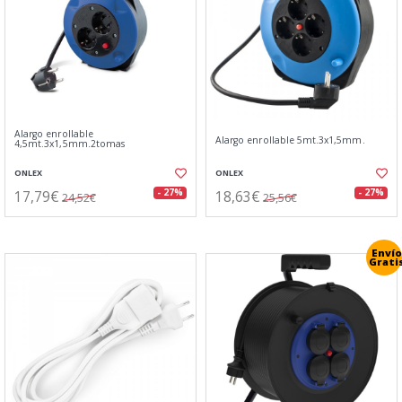
Alargo enrollable
Alargo enrollable 5mt.3x1,5mm.
4,5mt.3x1,5mm.2tomas
ONLEX
ONLEX
17,79€
18,63€
- 27%
- 27%
24,52€
25,56€
Envío
Grati