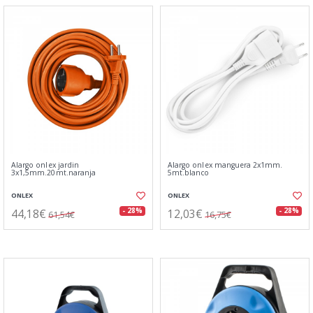
Alargo onlex jardin
Alargo onlex manguera 2x1mm.
3x1,5mm.20mt.naranja
5mt.blanco
ONLEX
ONLEX
44,18€
12,03€
- 28%
- 28%
61,54€
16,75€