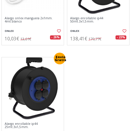
Alargo onlex manguera 2x1mm.
Alargo enrollable ip44
4mt.blanco
50mt.3x1,5mm.
ONLEX
ONLEX
10,03€
138,41€
- 26%
- 23%
13,61€
179,77€
Envío
Gratis
Alargo enrollable ip44
25mt.3x1,5mm.