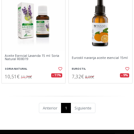
Aceite Esencial Lavanda 15 ml Soria
Eurostil naranja aceite esencial 15ml
Natural R08019
SORIA NATURAL
EUROSTIL
10,51€
7,32€
- 11%
- 9%
11,76€
8,00€
Anterior
1
Siguiente