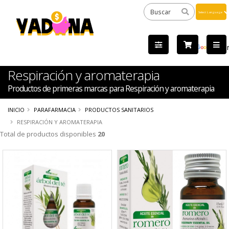
Powered
by
Tra
Respiración y aromaterapia
Productos de primeras marcas para Respiración y aromaterapia
INICIO
PARAFARMACIA
PRODUCTOS SANITARIOS
RESPIRACIÓN Y AROMATERAPIA
Total de productos disponibles
20