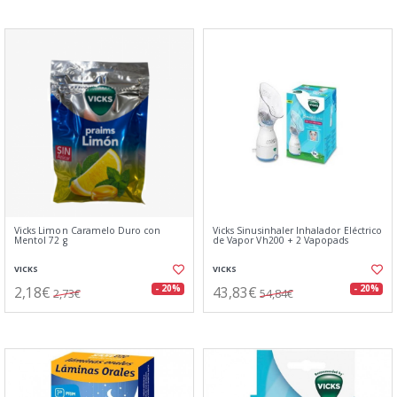
Vicks Limon Caramelo Duro con
Vicks Sinusinhaler Inhalador Eléctrico
Mentol 72 g
de Vapor Vh200 + 2 Vapopads
VICKS
VICKS
2,18€
43,83€
- 20%
- 20%
2,73€
54,84€