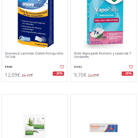
Snoreeze Laminas Orales Ronquidos
Vicks Vapopads Romero y Lavanda 7
14 Uds
Unidades
PRIM
VICKS
12,09€
9,70€
- 20%
- 20%
15,12€
12,05€