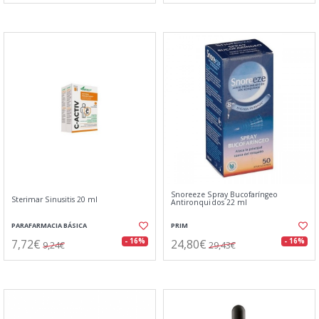
Snoreeze Spray Bucofaríngeo
Sterimar Sinusitis 20 ml
Antironquidos 22 ml
PARAFARMACIA BÁSICA
PRIM
7,72€
24,80€
- 16%
- 16%
9,24€
29,43€