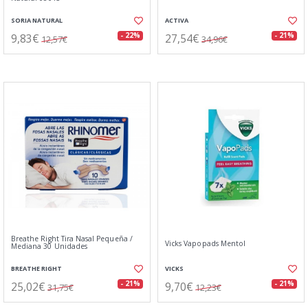
SORIA NATURAL
ACTIVA
9,83€
27,54€
- 22%
- 21%
12,57€
34,96€
Breathe Right Tira Nasal Pequeña /
Vicks Vapopads Mentol
Mediana 30 Unidades
BREATHE RIGHT
VICKS
25,02€
9,70€
- 21%
- 21%
31,75€
12,23€