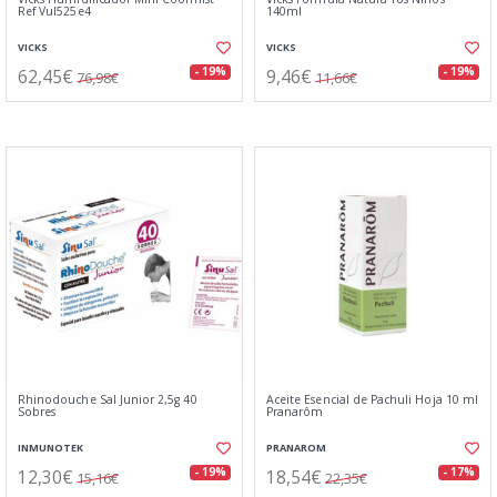
Ref Vul525e4
140ml
VICKS
VICKS
62,45€
9,46€
- 19%
- 19%
76,98€
11,66€
Rhinodouche Sal Junior 2,5g 40
Aceite Esencial de Pachuli Hoja 10 ml
Sobres
Pranarôm
INMUNOTEK
PRANAROM
12,30€
18,54€
- 19%
- 17%
15,16€
22,35€