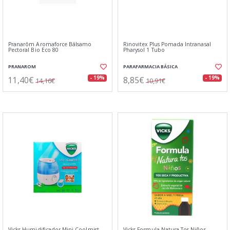
Pranarôm Aromaforce Bálsamo
Rinovitex Plus Pomada Intranasal
Pectoral Bio Eco 80
Pharysol 1 Tubo
PRANAROM
PARAFARMACIA BÁSICA
11,40€
8,85€
- 19%
- 19%
14,16€
10,91€
Vicks Humidificador Mini Coolmist
Vicks Formula Natura Tos Niños