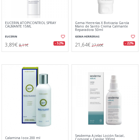
EUCERIN ATOPICONTROL SPRAY
Gema Herrerías X Boticaria García
CALMANTE 15ML
Mano de Santo Crema Calmante
Reparadora 50ml
EUCERIN
GEMA HERRERIAS
3,89€
21,64€
- 52%
- 22%
8,11€
27,66€
Sesderma Azelac Loción Facial,
Calamina Ioox 200 ml
Corporal y Capilar 100ml