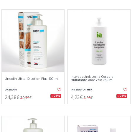
Interapothek Leche Corporal
Ureadin Ultra 10 Lotion Plus 400 ml
Hidratante Aloe Vera 750 ml
UREADIN
INTERAPOTHEK
24,38€
4,23€
- 21%
- 21%
30,72€
5,33€