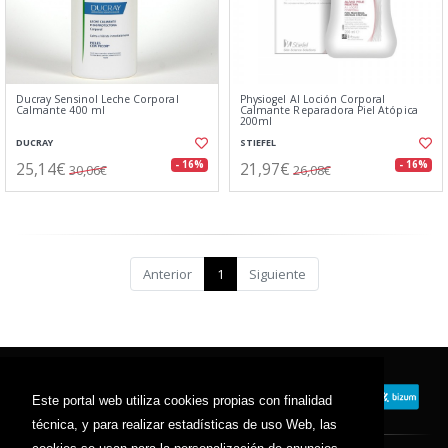
Ducray Sensinol Leche Corporal
Physiogel AI Loción Corporal
Calmante 400 ml
Calmante Reparadora Piel Atópica
200ml
DUCRAY
STIEFEL
25,14€
21,97€
- 16%
- 16%
30,06€
26,08€
Anterior
1
Siguiente
Este portal web utiliza cookies propias con finalidad
técnica, y para realizar estadísticas de uso Web, las