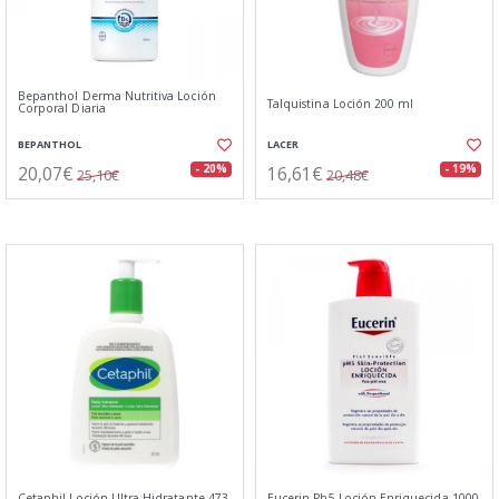
Bepanthol Derma Nutritiva Loción
Talquistina Loción 200 ml
Corporal Diaria
BEPANTHOL
LACER
20,07€
16,61€
- 20%
- 19%
25,10€
20,48€
Cetaphil Loción Ultra Hidratante 473
Eucerin Ph5 Loción Enriquecida 1000