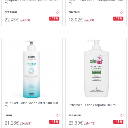
ml
ml
CETAPHIL
EUCERIN
22,43€
18,02€
- 18%
- 18%
27,46€
22,06€
Isdin Post Solar Loción After Sun 400
Sebamed Leche Corporal 400 ml
ml
ISDIN
SEBAMED
21,28€
23,39€
- 18%
- 18%
26,02€
28,41€