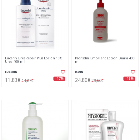
Eucerin UreaRepair Plus Loción 10%
Psorisdin Emollient Loción Diaria 400
Urea 400 ml
ml
EUCERIN
ISDIN
11,83€
24,80€
- 17%
- 16%
14,27€
29,66€