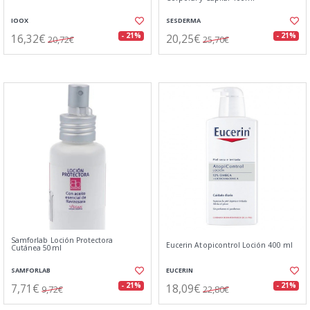
IOOX
SESDERMA
16,32€
20,25€
- 21%
- 21%
20,72€
25,70€
Samforlab Loción Protectora
Eucerin Atopicontrol Loción 400 ml
Cutánea 50ml
SAMFORLAB
EUCERIN
7,71€
18,09€
- 21%
- 21%
9,72€
22,80€