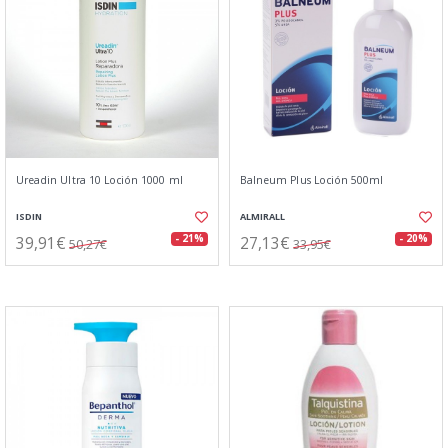
Ureadin Ultra 10 Loción 1000 ml
Balneum Plus Loción 500ml
ISDIN
ALMIRALL
39,91€
27,13€
- 21%
- 20%
50,27€
33,95€