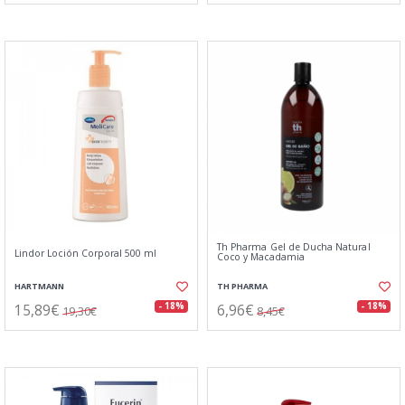
Th Pharma Gel de Ducha Natural
Lindor Loción Corporal 500 ml
Coco y Macadamia
HARTMANN
TH PHARMA
15,89€
6,96€
- 18%
- 18%
19,30€
8,45€