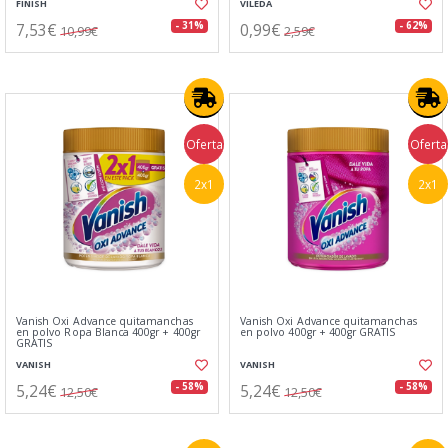
FINISH
VILEDA
7,53€
0,99€
- 31%
- 62%
10,99€
2,59€
Oferta
Oferta
2x1
2x1
Vanish Oxi Advance quitamanchas
Vanish Oxi Advance quitamanchas
en polvo Ropa Blanca 400gr + 400gr
en polvo 400gr + 400gr GRATIS
GRATIS
VANISH
VANISH
5,24€
5,24€
- 58%
- 58%
12,50€
12,50€