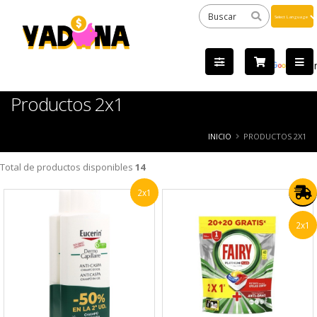
Powered
by
Tra
Productos 2x1
INICIO
PRODUCTOS 2X1
Total de productos disponibles
14
2x1
2x1