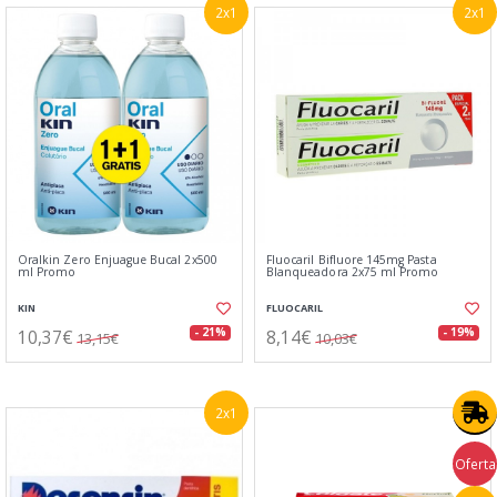
2x1
2x1
Oralkin Zero Enjuague Bucal 2x500
Fluocaril Bifluore 145mg Pasta
ml Promo
Blanqueadora 2x75 ml Promo
KIN
FLUOCARIL
10,37€
8,14€
- 21%
- 19%
13,15€
10,03€
2x1
Oferta