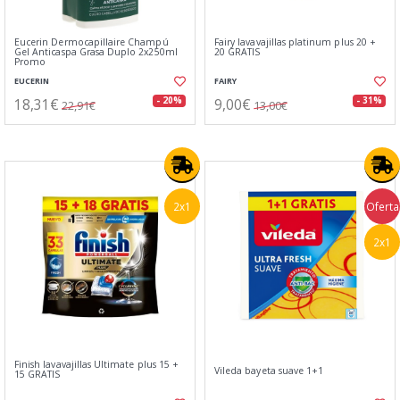
Eucerin Dermocapillaire Champú
Fairy lavavajillas platinum plus 20 +
Gel Anticaspa Grasa Duplo 2x250ml
20 GRATIS
Promo
EUCERIN
FAIRY
18,31€
9,00€
- 20%
- 31%
22,91€
13,00€
2x1
Oferta
2x1
Finish lavavajillas Ultimate plus 15 +
Vileda bayeta suave 1+1
15 GRATIS