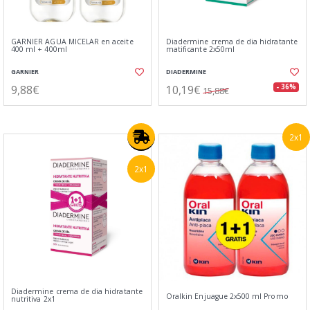
GARNIER AGUA MICELAR en aceite
Diadermine crema de dia hidratante
400 ml + 400ml
matificante 2x50ml
GARNIER
DIADERMINE
9,88€
10,19€
- 36%
15,88€
2x1
2x1
Diadermine crema de dia hidratante
Oralkin Enjuague 2x500 ml Promo
nutritiva 2x1