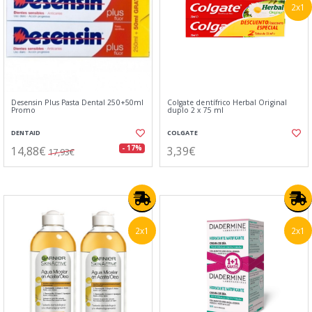
2x1
Desensin Plus Pasta Dental 250+50ml
Colgate dentífrico Herbal Original
Promo
duplo 2 x 75 ml
DENTAID
COLGATE
14,88€
3,39€
- 17%
17,93€
2x1
2x1